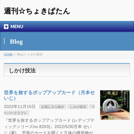
週刊☆ちょきぱたん
MENU
Blog
HOME
»
Blog »
しかけ技法
しかけ技法
世界を旅するポップアップカード（月本せ
いじ）
2022年11月15日
お気に入り紹介
しかけ技法
ペ
ーパークラフト
『世界を旅するポップアップカード (レディブテ
ィックシリーズno.8263)』2022/5/30月本 せい
じ (著) 平面のカードを開くと立体の構造物が