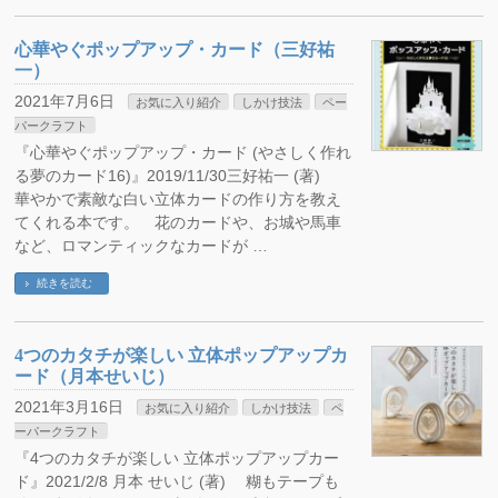
心華やぐポップアップ・カード（三好祐
一）
2021年7月6日
お気に入り紹介
しかけ技法
ペー
パークラフト
『心華やぐポップアップ・カード (やさしく作れ
る夢のカード16)』2019/11/30三好祐一 (著)
華やかで素敵な白い立体カードの作り方を教え
てくれる本です。 花のカードや、お城や馬車
など、ロマンティックなカードが …
続きを読む
4つのカタチが楽しい 立体ポップアップカ
ード（月本せいじ）
2021年3月16日
お気に入り紹介
しかけ技法
ペ
ーパークラフト
『4つのカタチが楽しい 立体ポップアップカー
ド』2021/2/8 月本 せいじ (著) 糊もテープも