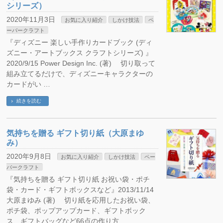
シリーズ）
2020年11月3日
お気に入り紹介
しかけ技法
ペ
ーパークラフト
『ディズニー 楽しい手作りカードブック (ディ
ズニー・アートブックス クラフトシリーズ) 』
2020/9/15 Power Design Inc. (著) 切り取って
組み立てるだけで、ディズニーキャラクターの
カードがい …
続きを読む
気持ちを贈る ギフト切り紙（大原まゆ
み）
2020年9月8日
お気に入り紹介
しかけ技法
ペー
パークラフト
『気持ちを贈る ギフト切り紙 お祝い袋・ポチ
袋・カード・ギフトボックスなど』2013/11/14
大原まゆみ (著) 切り紙を応用したお祝い袋、
ポチ袋、ポップアップカード、ギフトボック
ス、ギフトバッグなど66点の作り方 …