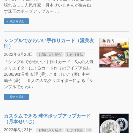
現れる……人気作家・月本せいじさんが生み出
す珠玉のポップアップカー …
続きを読む
シンプルでかわいい手作りカード（渥美友
理）
2022年6月28日
お気に入り紹介
しかけ技法
『シンプルでかわいい手作りカード―5人の人気
クリエイターによるカード作りのアイデア集!』
2008/9/1渥美 友理 (著), こま けいこ (著), 中村
頼子 (著), ５人の人気クリエイターによる「シ
ンプルでかわい …
続きを読む
カスタムできる 球体ポップアップカード
（月本せいじ）
2022年5月31日
お気に入り紹介
しかけ技法
ペ