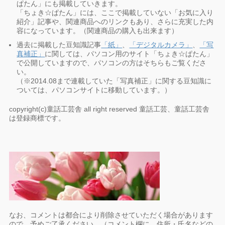
ぱたん」にも掲載していきます。
「ちょき☆ぱたん」には、ここで掲載していない「お気に入り
紹介」記事や、関連商品へのリンクもあり、さらに充実した内
容になっています。（関連商品の購入も出来ます）
過去に掲載した豆知識記事
「紙」
、
「デジタルカメラ」
、
「写
真補正」
に関しては、パソコン用のサイト「ちょき☆ぱたん」
で公開していますので、パソコンの方はそちらもご覧くださ
い。
（※2014.08まで連載していた「写真補正」に関する豆知識に
ついては、パソコンサイトに移動しています。）
copyright(c)童話工芸舎 all right reserved 童話工芸、童話工芸舎
は登録商標です。
なお、コメントは都合により削除させていただく場合があります
ので、予めご了承ください。（コメント欄に、住所・氏名などの