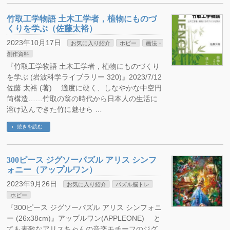
竹取工学物語 土木工学者，植物にものづ
くりを学ぶ（佐藤太裕）
2023年10月17日
お気に入り紹介
ホビー
画法・
創作資料
『竹取工学物語 土木工学者，植物にものづくり
を学ぶ (岩波科学ライブラリー 320)』2023/7/12
佐藤 太裕 (著) 適度に硬く、しなやかな中空円
筒構造……竹取の翁の時代から日本人の生活に
溶け込んできた竹に魅せら …
続きを読む
300ピース ジグソーパズル アリス シンフ
ォニー（アップルワン）
2023年9月26日
お気に入り紹介
パズル脳トレ
ホビー
『300ピース ジグソーパズル アリス シンフォニ
ー (26x38cm)』アップルワン(APPLEONE) と
ても素敵なアリスちゃんの音楽モチーフのジグ