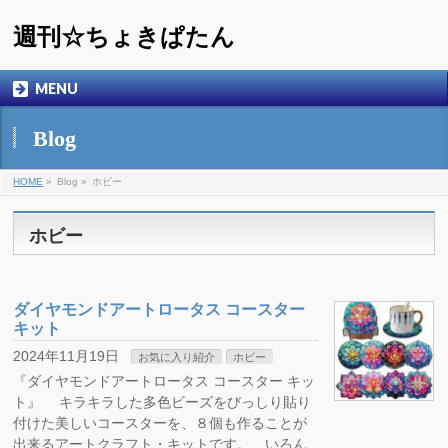
週刊☆ちょきぱたん
MENU
Blog
HOME
»
Blog »
ホビー
ホビー
ダイヤモンドアートロータス コースター
キット
2024年11月19日
お気に入り紹介
ホビー
『ダイヤモンドアートロータス コースター キッ
ト』 キラキラした多色ビーズをびっしり貼り
付けた美しいコースターを、８個も作ることが
出来るアートクラフト・キットです。 いろん