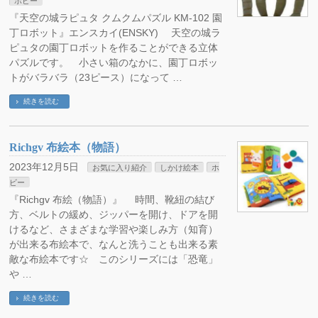
ホビー
『天空の城ラピュタ クムクムパズル KM-102 園
丁ロボット』エンスカイ(ENSKY) 天空の城ラ
ピュタの園丁ロボットを作ることができる立体
パズルです。 小さい箱のなかに、園丁ロボッ
トがバラバラ（23ピース）になって …
続きを読む
Richgv 布絵本（物語）
2023年12月5日
お気に入り紹介
しかけ絵本
ホ
ビー
『Richgv 布絵（物語）』 時間、靴紐の結び
方、ベルトの緩め、ジッパーを開け、ドアを開
けるなど、さまざまな学習や楽しみ方（知育）
が出来る布絵本で、なんと洗うことも出来る素
敵な布絵本です☆ このシリーズには「恐竜」
や …
続きを読む