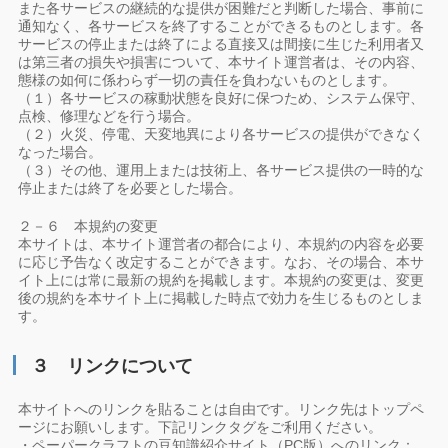
また各サービスの継続的な提供が困難だと判断した場合、事前に
通知なく、各サービスを終了することができるものとします。各
サービスの停止または終了による直接又は間接に生じた利用者又
は第三者の損失や損害について、本サイト運営者は、その内容、
態様の如何に係わらず一切の責任を負わないものとします。
（１）各サービスの稼動状態を良好に保つため、システム保守、
点検、修理などを行う場合。
（２）火災、停電、天変地異により各サービスの提供ができなく
なった場合。
（３）その他、運用上または技術上、各サービス提供の一時的な
停止または終了を必要とした場合。
２－６ 本規約の変更
本サイトは、本サイト運営者の都合により、本規約の内容を必要
に応じ予告なく改定することができます。なお、その場合、本サ
イト上には常に最新の規約を掲載します。本規約の変更は、変更
後の規約を本サイト上に掲載した時点で効力を生じるものとしま
す。
３ リンクについて
本サイトへのリンクを貼ることは自由です。リンク先はトップペ
ージにお願いします。下記リンクタグをご利用ください。
・ペーパークラフトの豆知識紹介サイト（PC版）へのリンク：