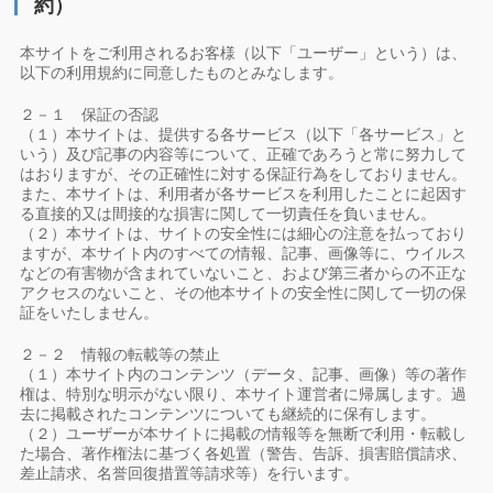
約）
本サイトをご利用されるお客様（以下「ユーザー」という）は、
以下の利用規約に同意したものとみなします。
２－１ 保証の否認
（１）本サイトは、提供する各サービス（以下「各サービス」と
いう）及び記事の内容等について、正確であろうと常に努力して
はおりますが、その正確性に対する保証行為をしておりません。
また、本サイトは、利用者が各サービスを利用したことに起因す
る直接的又は間接的な損害に関して一切責任を負いません。
（２）本サイトは、サイトの安全性には細心の注意を払っており
ますが、本サイト内のすべての情報、記事、画像等に、ウイルス
などの有害物が含まれていないこと、および第三者からの不正な
アクセスのないこと、その他本サイトの安全性に関して一切の保
証をいたしません。
２－２ 情報の転載等の禁止
（１）本サイト内のコンテンツ（データ、記事、画像）等の著作
権は、特別な明示がない限り、本サイト運営者に帰属します。過
去に掲載されたコンテンツについても継続的に保有します。
（２）ユーザーが本サイトに掲載の情報等を無断で利用・転載し
た場合、著作権法に基づく各処置（警告、告訴、損害賠償請求、
差止請求、名誉回復措置等請求等）を行います。