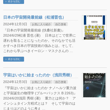
続きを読む
日本の宇宙開発最前線（松浦晋也）
2024年12月3日
お気に入り紹介
自己啓発
『日本の宇宙開発最前線 (扶桑社新書)』
2024/6/29松浦 晋也 (著) 日本はどこで世界に
遅れを取ることになったのか。そのなかでも活
かすべき日本の宇宙技術の強みとは。そして、
これから学ぶべきイーロン・マスクさんの …
続きを読む
宇宙はいかに始まったのか（浅田秀樹）
2024年12月3日
お気に入り紹介
自己啓発
『宇宙はいかに始まったのか ナノヘルツ重力波
と宇宙誕生の物理学 (ブルーバックス B 2263)』
2024/6/20浅田 秀樹 (著) 重力とは何か？ ア
インシュタイン方程式とは？ そして宇宙のは
じまりはどのように考え …