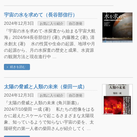
宇宙の水を求めて（長谷部信行）
2024年12月3日
お気に入り紹介
自己啓発
『宇宙の水を求めて-水探査から始まる宇宙大航
海』2024/9/4長谷部信行 (著), 内藤雅之 (著), 清
水創太 (著) 水の性質や生命の起源、地球や月
の起源から、月の水探査の歴史と成果、水資源
の観測方法と現在進行中 …
続きを読む
太陽の脅威と人類の未来（柴田一成）
2024年12月3日
お気に入り紹介
自己啓発
『太陽の脅威と人類の未来 (角川新書)』
2024/7/10柴田 一成 (著) 私たちの想像をはる
かに超えたスケールで起こるさまざまな太陽現
象、知っているようで知らない宇宙の姿を、太
陽研究の第一人者の柴田さんが紹介してく …