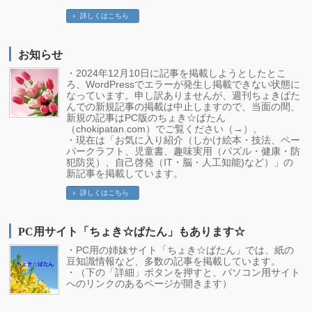
詳しくはこちら
お知らせ
・2024年12月10日に記事を掲載しようとしたとこ
ろ、WordPressでエラーが発生し掲載できない状態に
なっています。申し訳ありませんが、週刊ちょきぱた
んでの新規記事の掲載は中止しますので、当面の間、
新規の記事はPC版のちょき☆ぱたん
（chokipatan.com）でご覧ください（→）。
・現在は「お気に入り紹介（しかけ絵本・技法、ペー
パークラフト、児童書、趣味実用（パズル・健康・防
犯防災）、自己啓発（IT・脳・人工知能)など）」の
新記事を掲載しています。
詳しくはこちら
PC用サイト「ちょき☆ぱたん」もあります☆
・PC用の姉妹サイト「ちょき☆ぱたん」では、紙の
豆知識情報など、多数の記事を掲載しています。
・（下の「詳細」ボタンを押すと、パソコン用サイト
へのリンクのあるページが開きます）