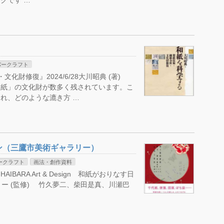
クです …
パークラフト
化財修復』2024/6/28大川昭典 (著)
「紙」の文化財が数多く残されています。こ
れ、どのような漉き方 …
ン（三鷹市美術ギャラリー）
ークラフト
画法・創作資料
ARA Art & Design 和紙がおりなす日
ラリー (監修) 竹久夢二、柴田是真、川瀬巴