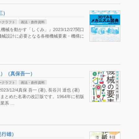
三）
ークラフト
画法・創作資料
機械を動かす「しくみ」』2023/12/27関口
編集) 機械設計に必要となる各種機械要素・機構に
版）（真保吾一）
ークラフト
画法・創作資料
/12/4真保 吾一 (著), 長谷川 達也 (著)
とめた名著の改訂版です。1964年に初版
業系 …
見行雄）