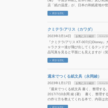
(著) 「手漉き和紙と世界の紙」及び紙製
店「紙の温度」が、日本の和紙産地や世
続きを読む
クミテラ/アリス（カワダ）
2023年3月14日
お気に入り紹介
ペーパ
『クミテラ/アリス KT-007(C)Disn
ャラクター達が飛び出してくるテンド
品写真を見ると平面にも見えますが（笑
続きを読む
週末でつくる紙文具（永岡綾）
2023年1月17日
お気に入り紹介
ペーパ
『週末でつくる紙文具 書く、整理する、
2017/7/10永岡 綾 (著) 書く、
の作り方を教えてくれる本で、内容は次
続きを読む