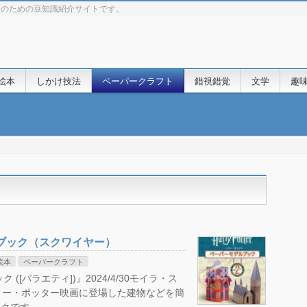
きのための豆知識紹介サイトです。
絵本
しかけ技法
ペーパークラフト
錯視錯覚
文学
趣
ブック（スクワイヤー）
絵本
ペーパークラフト
[バラエティ])』2024/4/30モイラ・ス
) ハリー・ポッター映画に登場した建物などを簡