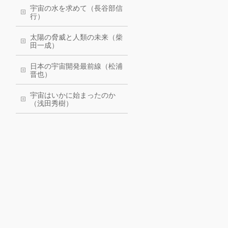
宇宙の水を求めて（長谷部信
行）
太陽の脅威と人類の未来（柴
田一成）
日本の宇宙開発最前線（松浦
晋也）
宇宙はいかに始まったのか
（浅田秀樹）