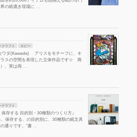
品を約20,000アイテムも品揃える紙の専門
界の紙漉き現場に …
ークラフト
ホビー
ey』カワダ(Kawada) アリスをモチーフに、キ
グラスの空間を表現した立体作品です☆ 商
）、実は両 …
ークラフト
保存する 目的別・30種類のつくり方』
整理する、保存する、の目的別に、30種類の紙文具
の通りです。“書 …