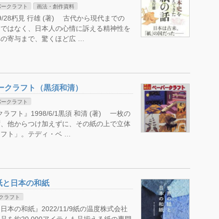
パークラフト
画法・創作資料
/28朽見 行雄 (著) 古代から現代までの
ノではなく、日本人の心情に訴える精神性を
の寄与まで、驚くほど広 …
パークラフト（黒須和清）
パークラフト
フト』1998/6/1黒須 和清 (著) 一枚の
ず、他からつけ加えずに、その紙の上で立体
フト」。テディ・ベ …
紙と日本の和紙
クラフト
の和紙』2022/11/9紙の温度株式会社