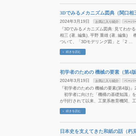
3Dでみるメカニズム図典（関口相
2024年3月19日
お気に入り紹介
ペーパ
『3Dでみるメカニズム図典: 見てわかる,
相三 (著, 編集), 平野 重雄 (著, 
ついて、「3Dモデリング図」と「2 …
続きを読む
初学者のための 機械の要素（第4
2024年3月19日
お気に入り紹介
ペーパ
『初学者のための 機械の要素(第4版)』2023
初学者に向けた「機構の基礎知識」をま
が刊行されて以来、工業系教育機関、工
続きを読む
日本史を支えてきた和紙の話（朽