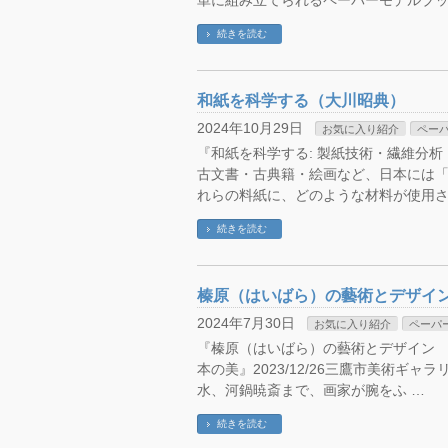
単に組み立てられるペーパーモデルブッ
続きを読む
和紙を科学する（大川昭典）
2024年10月29日
お気に入り紹介
ペー
『和紙を科学する: 製紙技術・繊維分析・文
古文書・古典籍・絵画など、日本には
れらの料紙に、どのような材料が使用さ
続きを読む
榛原（はいばら）の藝術とデザイ
2024年7月30日
お気に入り紹介
ペーパ
『榛原（はいばら）の藝術とデザイン HAIB
本の美』2023/12/26三鷹市美術ギャ
水、河鍋暁斎まで、画家が腕をふ …
続きを読む