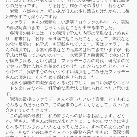
と、燃えたものを取り出すという作業が必要になって非常に面倒
なのだそうです。……なるほど、確かにその通り！ 薪などの
「炭素」を燃やすと、軽い灰がほんの少し残るだけだから……後
始末がすごく楽なんですね！
ファラデーさんの素晴らしい講演「ロウソクの科学」を、実験
の再現写真つきで、じっくり読むことが出来る本でした。
各講演の終りには、その講演で学んだ内容の簡単なまとめもあ
り、巻末には「付録 全６講で起こったこと」として、燃焼など
の化学反応の「化学式」も記載されています。実はファラデーさ
んの講演では、水素や酸素などの元素名は出てきていますが、化
学式は登場していないのです。「水素原子と酸素原子で水の分子
が構成される」という説は、ファラデーさんの時代、研究者の間
でやっと受け入れられ始めたばかりだったからなのだとか。そん
な時代に、実験中心の分かりやすい講演をしてみせたファラデー
さんの凄さに、あらためて感心させられました。
化学や物理の知識が得られるだけでなく、面白い実験やエピソ
ードを楽しみながら、科学的な思考法に触れられる本だと思いま
す。
講演の最後にファラデーさんが言ったという言葉、とても心に
沁みるものだったので、この記事のしめくくりとして、以下に紹
介させていただきます。
「この講演の最後に、私の皆さんへの願いをお話します。どう
か、皆さん、皆さんの時代が来たときに、１本のロウソクに例え
られるのにふさわしい人となってください。すべてのあなたの行
いを、あなたと共に生きる人々への義務を果たすもの、高潔で役