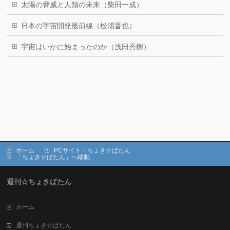
太陽の脅威と人類の未来（柴田一成）
日本の宇宙開発最前線（松浦晋也）
宇宙はいかに始まったのか（浅田秀樹）
ホーム
PCサイト・ちょき☆ぱたん
「ちょき☆ぱたん」へ移動
週刊☆ちょきぱたん
ホーム
週刊ちょき☆ぱたん