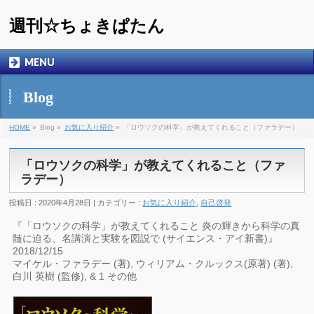
週刊☆ちょきぱたん
MENU
Blog
HOME
»
Blog »
お気に入り紹介
»
「ロウソクの科学」が教えてくれること（ファラデー）
「ロウソクの科学」が教えてくれること（ファ
ラデー）
投稿日 : 2020年4月28日 | カテゴリー :
お気に入り紹介
,
自己啓発
『「ロウソクの科学」が教えてくれること 炎の輝きから科学の真
髄に迫る、名講演と実験を図説で (サイエンス・アイ新書)』
2018/12/15
マイケル・ファラデー (著), ウィリアム・クルックス(原著) (著),
白川 英樹 (監修), & 1 その他