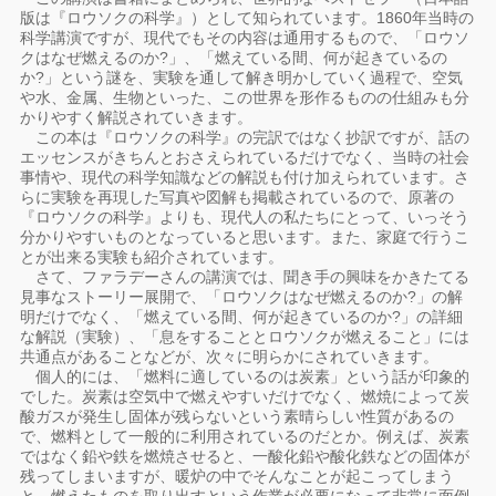
版は『ロウソクの科学』）として知られています。1860年当時の
科学講演ですが、現代でもその内容は通用するもので、「ロウソ
クはなぜ燃えるのか?」、「燃えている間、何が起きているの
か?」という謎を、実験を通して解き明かしていく過程で、空気
や水、金属、生物といった、この世界を形作るものの仕組みも分
かりやすく解説されていきます。
この本は『ロウソクの科学』の完訳ではなく抄訳ですが、話の
エッセンスがきちんとおさえられているだけでなく、当時の社会
事情や、現代の科学知識などの解説も付け加えられています。さ
らに実験を再現した写真や図解も掲載されているので、原著の
『ロウソクの科学』よりも、現代人の私たちにとって、いっそう
分かりやすいものとなっていると思います。また、家庭で行うこ
とが出来る実験も紹介されています。
さて、ファラデーさんの講演では、聞き手の興味をかきたてる
見事なストーリー展開で、「ロウソクはなぜ燃えるのか?」の解
明だけでなく、「燃えている間、何が起きているのか?」の詳細
な解説（実験）、「息をすることとロウソクが燃えること」には
共通点があることなどが、次々に明らかにされていきます。
個人的には、「燃料に適しているのは炭素」という話が印象的
でした。炭素は空気中で燃えやすいだけでなく、燃焼によって炭
酸ガスが発生し固体が残らないという素晴らしい性質があるの
で、燃料として一般的に利用されているのだとか。例えば、炭素
ではなく鉛や鉄を燃焼させると、一酸化鉛や酸化鉄などの固体が
残ってしまいますが、暖炉の中でそんなことが起こってしまう