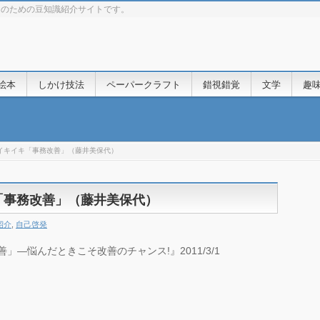
きのための豆知識紹介サイトです。
絵本
しかけ技法
ペーパークラフト
錯視錯覚
文学
趣
イキイキ「事務改善」（藤井美保代）
「事務改善」（藤井美保代）
紹介
,
自己啓発
」―悩んだときこそ改善のチャンス!』2011/3/1