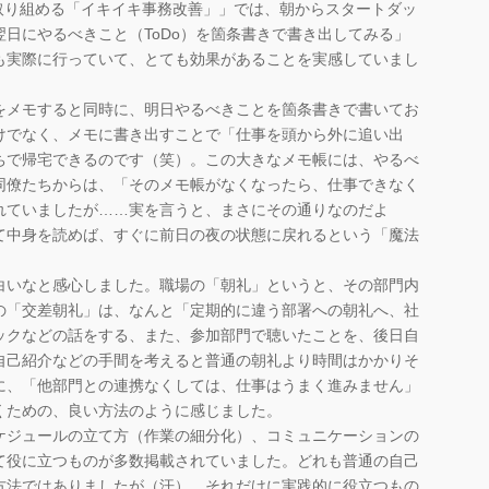
取り組める「イキイキ事務改善」」では、朝からスタートダッ
日にやるべきこと（ToDo）を箇条書きで書き出してみる」
も実際に行っていて、とても効果があることを実感していまし
をメモすると同時に、明日やるべきことを箇条書きで書いてお
けでなく、メモに書き出すことで「仕事を頭から外に追い出
ちで帰宅できるのです（笑）。この大きなメモ帳には、やるべ
同僚たちからは、「そのメモ帳がなくなったら、仕事できなく
れていましたが……実を言うと、まさにその通りなのだよ
て中身を読めば、すぐに前日の夜の状態に戻れるという「魔法
白いなと感心しました。職場の「朝礼」というと、その部門内
の「交差朝礼」は、なんと「定期的に違う部署への朝礼へ、社
ックなどの話をする、また、参加部門で聴いたことを、後日自
自己紹介などの手間を考えると普通の朝礼より時間はかかりそ
に、「他部門との連携なくしては、仕事はうまく進みません」
くための、良い方法のように感じました。
ケジュールの立て方（作業の細分化）、コミュニケーションの
て役に立つものが多数掲載されていました。どれも普通の自己
方法ではありましたが（汗）、それだけに実践的に役立つもの