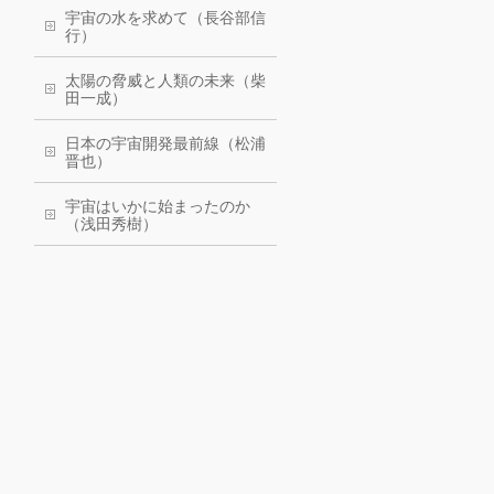
宇宙の水を求めて（長谷部信
行）
太陽の脅威と人類の未来（柴
田一成）
日本の宇宙開発最前線（松浦
晋也）
宇宙はいかに始まったのか
（浅田秀樹）