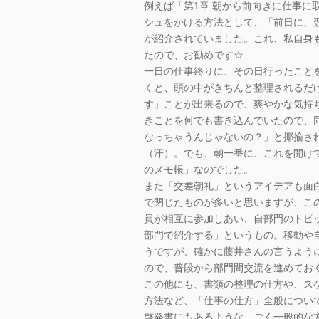
例えば「第1章 朝から前向きに仕事に
シュをかける方法として、「前日に、翌
が紹介されていました。これ、私自身
たので、お勧めです☆
一日の仕事終りに、その日行ったこと
くと、頭の中がきちんと整理されるだ
す」ことが出来るので、爽やかな気持
きことを何でも書き込んでいたので、
なっちゃうんじゃないの？」と揶揄さ
（汗）。でも、朝一番に、これを開け
のメモ帳」なのでした。
また「交差朝礼」というアイデアも面
で閉じたものが多いと思いますが、こ
員が相互に参加しあい、自部門のトピ
部門で紹介する」というもの。移動や
うですが、確かに藤井さんの言うよう
ので、普段から部門間交流を進めてお
この他にも、書類の整理の仕方や、ス
方法など、「仕事の仕方」全般につい
啓発書にもあるような、ごく一般的な