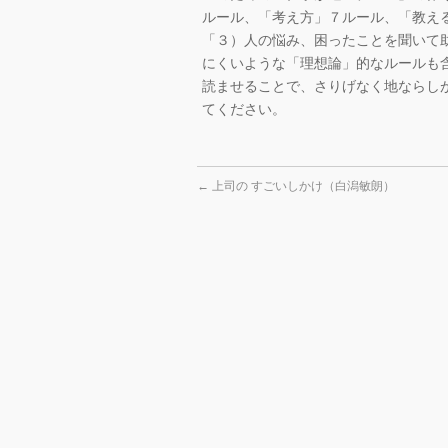
ルール、「考え方」７ルール、「教え
「３）人の悩み、困ったことを聞いて
にくいような「理想論」的なルールも
読ませることで、さりげなく地ならし
てください。
←
上司の すごいしかけ（白潟敏朗）