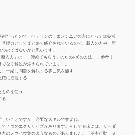
事術だったので、ベテランのITエンジニアの方にとっては参考
、基礎力としてまとめて紹介されているので、新人の方や、新
立つのではないかと思います。
 断る力」の「「諦めてもらう」のための6の方法」。参考ま
けでなく解説が添えられています）。
し、一緒に問題を解決する雰囲気を醸す
正確に把握する
たものを使う
する
難しいことですが、必要なスキルですよね。
して７つのエクササイズがあります。そして巻末には、リーダ
り方のノウハウ集のようなものがありました。「基本行動」８