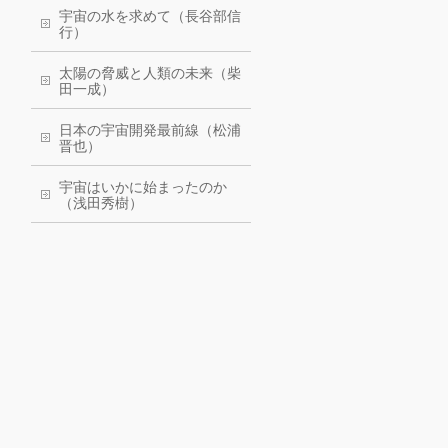
宇宙の水を求めて（長谷部信
行）
太陽の脅威と人類の未来（柴
田一成）
日本の宇宙開発最前線（松浦
晋也）
宇宙はいかに始まったのか
（浅田秀樹）