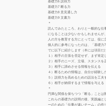
基礎力6 説得力
基礎力7 断る力
基礎力8 意見通し力
基礎力9 文書力
＊
読んでみたところ、わりと一般的な仕
になることは少ないかもしれませんが
人の方を教育する方にとっては、役に
個人的に参考になったのは、「基礎力7
でに以下に紹介します（本には項目だ
１）相手の主張を否定せず、まず肯定
２）相手のニーズ、立場、スタンスを
３）相手に諦めさせる情報を伝える
４）断るための情報は、自分が経験し
５）説得力を高めるための話法を工夫
６）相手が納得するまで情報を与える
＊
円満な関係を保ちつつ「断る」ことは
これらの基礎力の説明の後、実践編と
ーのための「仕事が速いチーム」の作