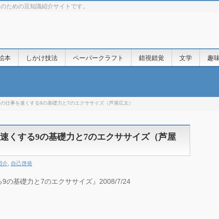
きのための豆知識紹介サイトです。
絵本
しかけ技法
ペーパークラフト
錯視錯覚
文学
趣
めの仕事を速くする9の基礎力と7のエクササイズ（芦屋広太）
を速くする9の基礎力と7のエクササイズ（芦屋
紹介
,
自己啓発
の基礎力と7のエクササイズ』2008/7/24