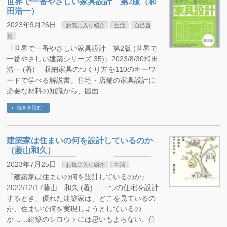
世界で一番やさしい家具設計 第2版（和
田浩一）
2023年9月26日
お気に入り紹介
生活
自己啓
発
『世界で一番やさしい家具設計 第2版 (世界で
一番やさしい建築シリーズ 35)』2023/8/30和田
浩一 (著) 収納家具のつくり方を110のキーワ
ードで学べる解説書。住宅・店舗の家具設計に
必要な材料の知識から、図面 …
続きを読む
建築家は住まいの何を設計しているのか
（藤山和久）
2023年7月25日
お気に入り紹介
生活
『建築家は住まいの何を設計しているのか』
2022/12/17藤山 和久 (著) 一つの住宅を設計
するとき、優れた建築家は、どこを見ているの
か、住まいで何を実現しようとしているの
か……建築のシロウトには思いもよらない、住