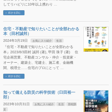
してリハビリに10年以上携わり …
続きを読む
住宅・不動産で知りたいことが全部わかる
本（田村誠邦）
2024年3月19日
お気に入り紹介
生活
『住宅・不動産で知りたいことが全部わかる
本』2023/8/3田村 誠邦 (著), 甲田 珠子 (著) 住
宅企画営業、不動産コンサル・仲介・投資家・
オーナー、建築士、宅建士、施工者、金融機
関、税理士……住宅のプロにとって …
続きを読む
知って備える防災の科学技術（臼田裕一
郎）
2023年10月31日
お気に入り紹介
生活
防犯防
災