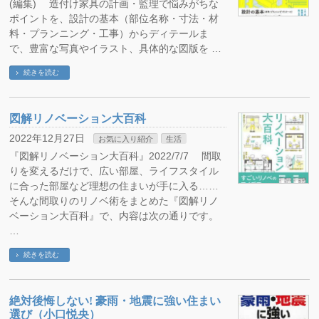
(編集) 造付け家具の計画・監理で悩みがちな
ポイントを、設計の基本（部位名称・寸法・材
料・プランニング・工事）からディテールま
で、豊富な写真やイラスト、具体的な図版を …
続きを読む
図解リノベーション大百科
2022年12月27日
お気に入り紹介
生活
『図解リノベーション大百科』2022/7/7 間取
りを変えるだけで、広い部屋、ライフスタイル
に合った部屋など理想の住まいが手に入る……
そんな間取りのリノベ術をまとめた『図解リノ
ベーション大百科』で、内容は次の通りです。
…
続きを読む
絶対後悔しない! 豪雨・地震に強い住まい
選び（小口悦央）