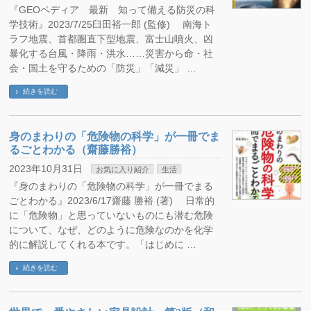
『GEOペディア 最新 知って備える防災の科
学技術』2023/7/25臼田裕一郎 (監修) 南海ト
ラフ地震、首都圏直下型地震、富士山噴火、凶
暴化する台風・降雨・洪水……災害から命・社
会・国土を守るための「防災」「減災」 …
続きを読む
身のまわりの「危険物の科学」が一冊でま
るごとわかる（齋藤勝裕）
2023年10月31日
お気に入り紹介
生活
『身のまわりの「危険物の科学」が一冊でまる
ごとわかる』2023/6/17齋藤 勝裕 (著) 日常的
に「危険物」と思っていないものにも潜む危険
について、なぜ、どのように危険なのかを化学
的に解説してくれる本です。「はじめに …
続きを読む