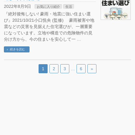
2022年8月9日
お気に入り紹介
生活
『絶対後悔しない! 豪雨・地震に強い住まい選
び』2021/10/21小口悦央 (監修) 豪雨被害や地
震などの災害を見据えた住宅選びが、一層重要
になっています。立地や構造での危険物件の見
分け方から、今の住まいを安心して一 …
続きを読む
1
2
3
…
6
»