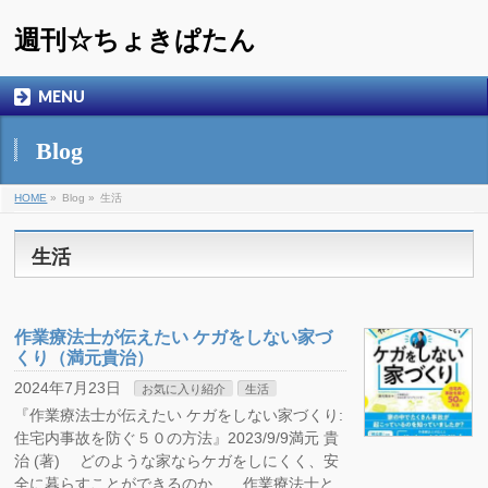
週刊☆ちょきぱたん
MENU
Blog
HOME
»
Blog »
生活
生活
作業療法士が伝えたい ケガをしない家づ
くり（満元貴治）
2024年7月23日
お気に入り紹介
生活
『作業療法士が伝えたい ケガをしない家づくり:
住宅内事故を防ぐ５０の方法』2023/9/9満元 貴
治 (著) どのような家ならケガをしにくく、安
全に暮らすことができるのか……作業療法士と