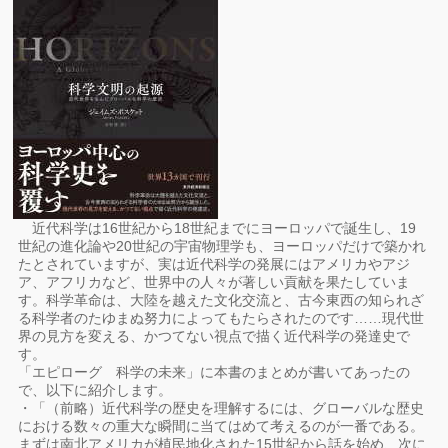
近代科学は16世紀から18世紀までにヨーロッパで誕生し、19
世紀の進化論や20世紀の宇宙物理学も、ヨーロッパだけで築かれ
たとされていますが、実は近代科学の発展にはアメリカやアジ
ア、アフリカなど、世界中の人々が著しい貢献を果たしていま
す。科学革命は、大陸を越えた文化交流と、古今東西の知られざ
る科学者のたゆまぬ努力によってもたらされたのです……現代世
界の見方を変える、かつてない視点で描く近代科学の発達史で
す。
「エピローグ 科学の未来」に本書のまとめが書いてあったの
で、以下に紹介します。
・「（前略）近代科学の歴史を理解するには、グローバルな歴史
における数々の重大な瞬間に当てはめて考えるのが一番である。
まずは南北アメリカが植民地化された15世紀から話を始め、次に