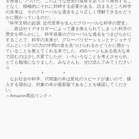
を推進しつづけた。このような歴史の遺産をあっさり無視するこ
となく、積極的にそれに対峙する必要がある。詰まるところ科学
の未来は、そのグローバルな過去をより正しく理解できるかどう
かに懸かっているのだ。」
『科学文明の起源: 近代世界を生んだグローバルな科学の歴史』
……政治やイデオロギーによって書き換えられてしまった科学の
歴史を明らかにし、科学発展のグローバルな過去をつまびらかに
することで、科学の未来が、グローバリゼーションとナショナリ
ズムという2つの力の中間の道を見つけられるかどうかに懸かっ
ていることを教えてくれる本でした。450ページもある長大な本
で読むのは少し大変でしたが、いろいろなことを考えさせられ、
とても勉強になりました。みなさんも、ぜひ読んでみてください
☆
＊ ＊ ＊
なお社会や科学、IT関連の本は変化のスピードが速いので、購
入する場合は、対象の本が最新版であることを確認してくださ
い。
＜Amazon商品リンク＞