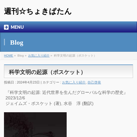
週刊☆ちょきぱたん
MENU
Blog
HOME
»
Blog »
お気に入り紹介
»
科学文明の起源（ポスケット）
科学文明の起源（ポスケット）
投稿日 : 2024年4月23日 | カテゴリー :
お気に入り紹介
,
自己啓発
『科学文明の起源: 近代世界を生んだグローバルな科学の歴史』
2023/12/6
ジェイムズ・ポスケット (著), 水谷 淳 (翻訳)