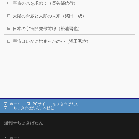
宇宙の水を求めて（長谷部信行）
太陽の脅威と人類の未来（柴田一成）
日本の宇宙開発最前線（松浦晋也）
宇宙はいかに始まったのか（浅田秀樹）
ホーム
PCサイト・ちょき☆ぱたん
「ちょき☆ぱたん」へ移動
週刊☆ちょきぱたん
ホーム