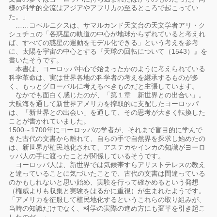
様の科学的交流はアジアやアフリカの至るところで起こってい
た。」
……コペルニクスは、サマルカンド天文台の天文学者アリ・ク
シュチュの「各惑星の軌道の中心が地球からずれていると考えれ
ば、すべての惑星の運動をモデル化できる」という考えを参考
に、太陽を宇宙の中心とする『天球の回転について（1543）』を
書いたそうです。
本書は、ヨーロッパ中心で始まったかのように考えられている
科学革命は、実は世界各地の科学者の考えを継承するものが多
く、もっとグローバルに考えるべきものだと主張しています。
なかでも面白く感じたのが、「第１章 新世界との出合い」。
大航海を通して新世界アメリカを搾取的に支配したヨーロッパ
は、「新世界との出会い」を通して、その思考が大きく転換した
ことが書かれていました。
1500～1700年にヨーロッパの学者が、それまで盲目的に学んで
きた古代の文書から離れて、自らの手で自然界を探求し始めたの
は、新世界が植民地化されて、アステカやインカの知識がヨーロ
ッパ人の手に渡ったことが関係しているそうです。
ヨーロッパ人は、新世界では気候帯すらアリストテレスの教え
と違っていることに気づいたことで、古代の文書は間違っている
のかもしれないと思い始め、実験を行って確かめるという発想
（権威よりも収集と実験をはるかに重視）が生まれたようです。
「アメリカを征服して植民地化するというこれらの取り組みが、
当時の知識だけでなく、科学の実際の進め方にも変革を引き起こ