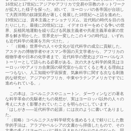
16世紀と17世紀にアジアやアフリカで交易や宗教のネットワーク
が拡大した様子を探った。続いて、ヨーロッパの各帝国が台頭し
て大西洋間の奴隷貿易が著しく発展した18世紀へと話を進めた。
19世紀には、資本主義とナショナリズム、近代戦の時代を目の当
たりにした。最後に20世紀には、イデオロギーをめぐる争いの世
界、反植民地運動を繰り広げる民族主義者や共産主義革命家の世
界を解き明かした。世界史が一変したこの４つの時代は、いずれ
も近代科学の発展を方向づけた。」
・「（前略）世界中の人々や文化が近代科学の成立に貢献した。
アステカの博物学者やオスマン帝国の天文学者から、アフリカの
植物学者や日本の化学者まで、近代科学の歴史はグローバルなス
トーリーとして語られる必要がある。次の大きな科学的発見はヨ
ーロッパやアメリカ合衆国の研究室から出てくると考える理由は
一つもない。人工知能や宇宙探査、気象科学に関する次なる刺激
的な研究が、アジアやアフリカ、中東やラテンアメリカですでに
進められている。」
＊
この本は、コペルニクスやニュートン、ダーウィンなどの著名
な科学革命の先駆者たちの発想が、実はヨーロッパ以外の人々の
考えに大きく影響されていたことを明らかにしています。
「はしがき――近代科学の起源」には次のように書いてありまし
た。
「（前略）コペルニクスが科学研究を進めるうえで頼りにした数
学的手法は、アラブやペルシアの文書から拝借したもので、その
文書の多くはヨーロッパに持ち込まれたばかりのものだった。同