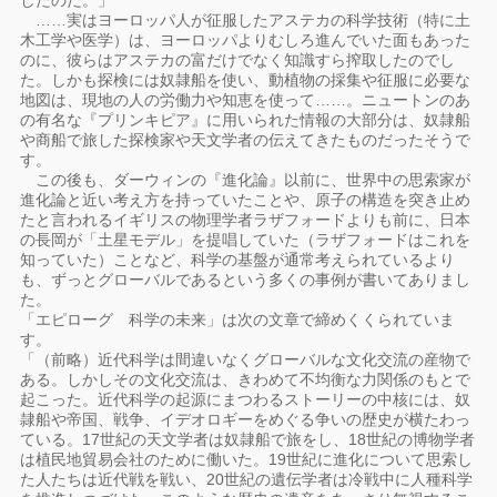
したのだ。」
……実はヨーロッパ人が征服したアステカの科学技術（特に土
木工学や医学）は、ヨーロッパよりむしろ進んでいた面もあった
のに、彼らはアステカの富だけでなく知識すら搾取したのでし
た。しかも探検には奴隷船を使い、動植物の採集や征服に必要な
地図は、現地の人の労働力や知恵を使って……。ニュートンのあ
の有名な『プリンキピア』に用いられた情報の大部分は、奴隷船
や商船で旅した探検家や天文学者の伝えてきたものだったそうで
す。
この後も、ダーウィンの『進化論』以前に、世界中の思索家が
進化論と近い考え方を持っていたことや、原子の構造を突き止め
たと言われるイギリスの物理学者ラザフォードよりも前に、日本
の長岡が「土星モデル」を提唱していた（ラザフォードはこれを
知っていた）ことなど、科学の基盤が通常考えられているより
も、ずっとグローバルであるという多くの事例が書いてありまし
た。
「エピローグ 科学の未来」は次の文章で締めくくられていま
す。
「（前略）近代科学は間違いなくグローバルな文化交流の産物で
ある。しかしその文化交流は、きわめて不均衡な力関係のもとで
起こった。近代科学の起源にまつわるストーリーの中核には、奴
隷船や帝国、戦争、イデオロギーをめぐる争いの歴史が横たわっ
ている。17世紀の天文学者は奴隷船で旅をし、18世紀の博物学者
は植民地貿易会社のために働いた。19世紀に進化について思索し
た人たちは近代戦を戦い、20世紀の遺伝学者は冷戦中に人種科学