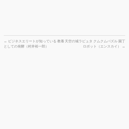
←
ビジネスエリートが知っている 教養
天空の城ラピュタ クムクムパズル 園丁
としての発酵（村井裕一郎）
ロボット（エンスカイ）
→