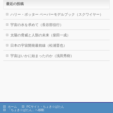
最近の投稿
ハリー・ポッター ペーパーモデルブック（スクワイヤー）
宇宙の水を求めて（長谷部信行）
太陽の脅威と人類の未来（柴田一成）
日本の宇宙開発最前線（松浦晋也）
宇宙はいかに始まったのか（浅田秀樹）
ホーム
PCサイト・ちょき☆ぱたん
「ちょき☆ぱたん」へ移動