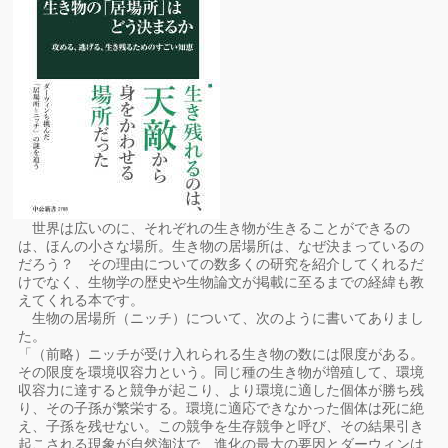
世界は広いのに、それぞれの生き物が生きることができるの
は、ほんの小さな場所。生き物の居場所は、なぜ決まっているの
だろう？ その理由についての数多くの研究を紹介してくれるだ
けでなく、生物学の歴史や生物論文が掲載に至るまでの経緯も教
えてくれる本です。
生物の居場所（ニッチ）について、次のように書いてありまし
た。
「（前略）ニッチが受け入れられる生き物の数には限度がある。
その限度を環境収容力という。同じ種の生き物が増殖して、環境
収容力に達すると競争が起こり、より環境に適した個体が勝ち残
り、その子孫が繁栄する。環境に適応できなかった個体は死に絶
え、子孫を残せない。この競争を生存競争と呼び、その結果引き
起こされる現象が自然淘汰で、進化の最大の要因とダーウィンは