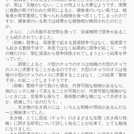
が、実は「天敵がいない」ことが何よりも大事なようです。実際
に複数の島で行われた研究によると、捕食者のいない島では、植
食者が異常繁殖して食べられる植物を食べ尽くしてしまったので
すが、捕食者のいる島では緑豊かな植物相が維持されたのだと
か。
さらに、この天敵不在空間を巡って、近縁種間で競争があるこ
とも紹介されていました。
「（前略）競争は、高密度で起きる資源競争ではなく、低密度で
も起きる繁殖干渉で、本意ではなく結果的に競争が起こり、一方
の種だけが、望む資源から競争排除されてしまうという結果を伴
っていた。」
……調査によると、小型のチョウのオスは他種の大型のチョウ
のメスに求愛することがあるのですが、大型のチョウのオスは他
種の小型のチョウのメスに求愛することはなく、この結果「繁殖
干渉」が起こってしまうそうです。
「（前略）繁殖干渉で負けた場合、代替可能な植物があるなら、
他のニッチに移って栄えることが可能だが、代替可能な植物がな
いときには、交尾率も落ちて、個体数の稀な種になって共存する
か、絶滅しているのだろう。」
……生き物の生き残りには、いろんな戦略や理由があるんだな
ーと興味津々でした。
生き物、とくに昆虫（チョウ）のさまざまな生態（生き残り戦
略）に関する研究について詳しく知ることが出来て、とても勉強
になりました。