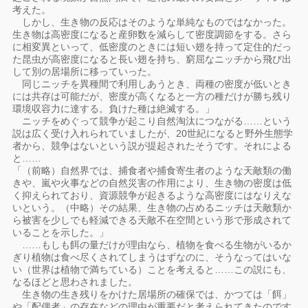
考えた。
しかし、生き物の反応はそのような単純なものではなかった。
生き物は高密度になると産卵数を減らして密度調節をする。さら
に相変異といって、低密度のときには短い翅を持って定住的だっ
た昆虫が高密度になると長い翅を持ち、窮屈なニッチから飛び出
して別の居場所に移っていった。
同じニッチを異種間で利用しあうとき、両種の密度が低いとき
には共存は可能だが、密度が高くなると一方の種だけが勝ち残り
環境収容力に達する。負けた種は絶滅する。」
ニッチをめぐって競争が起こり自然淘汰につながる……という
説は広く受け入れられていましたが、20世紀になると野外生態学
者から、競争はないという説が提起されたそうです。それによる
と……
「（前略）自然界では、捕食者や捕食寄生者のような天敵類の働
きや、嵐や火事などの自然災害の作用により、生き物の密度は低
く抑えられており、資源競争が起きるような高密度にはなりえな
いという。（中略）その結果、生き物の占めるニッチは天敵類か
ら被害を少しでも軽減できる天敵不在空間という形で形成されて
いることを示した。」
……もしも餌の量だけが理由なら、植物を食べる生物がいるか
ぎり植物は食べ尽くされてしまうはずなのに、そうなってはいな
い（世界は植物で満ちている）ことを考えると……この説にも、
なるほどと思わされました。
生き物の生き残りをかけた居場所の確保では、かつては「餌」
や「配偶者」の存在などの理由が重要だと考えられてきたのです