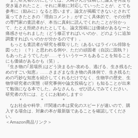
また研究者の方にとっては、大崎さんが投稿した論文を何度も
突き返されたこと、それに果敢に対応していったことが、とても
参考に（励みに）なると思います。論文が掲載できないとされて
返ってきたときの「理由コメント」がすごく具体的で、その分野
の専門家の査読者が、本当に真剣に読んでくれたことが分かっ
て、たとえ拒絶されたとしても、論文投稿には価値があるなーと
痛感させられました（どう修正すればいいのか、どのように追加
調査すればいいのかが分かるのです）。
もっとも査読者が研究を横取りした（あるいはライバル排除を
図った）（？）と思われる例や、ただの頑固者（自説に固執？）
もあったようでしたが……そういうケースもあることを知ること
にも価値があるかも（笑）。
『生き物の｢居場所｣はどう決まるか-攻める、逃げる、生き残るた
めのすごい知恵』……さまざまな生き物の具体例で、生き残るた
めの巧妙な知恵を紹介してくれるだけでなく、生物学の歴史、生
物学研究者の実態（研究事例や論文投稿など）も知ることが出来
て勉強になる本でした。みなさんも、ぜひ読んでみてください。
研究者の方には、とくにお勧めします☆
＊ ＊ ＊
なお社会や科学、IT関連の本は変化のスピードが速いので、購
入する場合は、対象の本が最新版であることを確認してくださ
い。
＜Amazon商品リンク＞