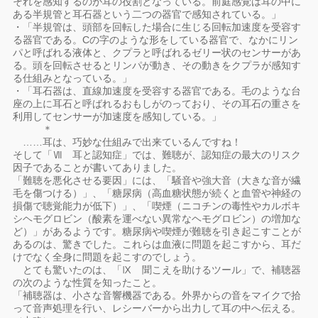
それを感知するのが耳の役割となっている。前庭感覚は耳の中に
ある半規管と耳石器という二つの器官で感知されている。」
・「半規管は、頭部を回転した場合に生じる回転加速度を受容す
る器官である。Cの字のような形をしている器官で、なかにリン
パと呼ばれる液体と、クプラと呼ばれるゼリー状のセンサーがあ
る。頭を回転させるとリンパが動き、その動きをクプラが感知す
る仕組みとなっている。」
・「耳石器は、直線加速度を受容する器官である。毛のような台
座の上に耳石と呼ばれるおもしがのっており、その耳石の重さを
利用してセンサーが加速度を感知している。」
＊
……耳は、巧妙な仕組みで出来ているんですね！
そして「Ⅶ 耳と認知症」では、難聴が、認知症の最大のリスク
因子であることが書いてありました。
「難聴を悪化させる要因」には、「騒音や強大音（大きな音が繊
毛を傷つける）」、「糖尿病（高血糖状態が続くと血管や神経の
損傷で聴覚能力が低下）」、「喫煙（ニコチンの毒性やカルボキ
シヘモグロビン（酸素を運べない異常なヘモグロビン）の増加な
ど）」があるようです。糖尿病や喫煙が難聴を引き起こすことが
あるのは、驚きでした。これらは血液に問題を起こすから、耳だ
けでなく全身に問題を起こすのでしょう。
とても驚いたのは、「Ⅸ 聞こえを助けるツール」で、補聴器
の次のような性質を知ったこと。
「補聴器は、小さな音響機器である。外界からの音をマイクで拾
って音声処理を行い、レシーバーから出力して耳の中へ伝える。