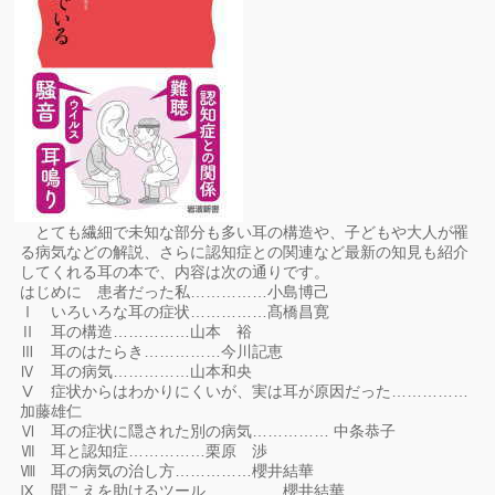
とても繊細で未知な部分も多い耳の構造や、子どもや大人が罹
る病気などの解説、さらに認知症との関連など最新の知見も紹介
してくれる耳の本で、内容は次の通りです。
はじめに 患者だった私……………小島博己
Ⅰ いろいろな耳の症状……………髙橋昌寛
Ⅱ 耳の構造……………山本 裕
Ⅲ 耳のはたらき……………今川記恵
Ⅳ 耳の病気……………山本和央
Ⅴ 症状からはわかりにくいが、実は耳が原因だった……………
加藤雄仁
Ⅵ 耳の症状に隠された別の病気…………… 中条恭子
Ⅶ 耳と認知症……………栗原 渉
Ⅷ 耳の病気の治し方……………櫻井結華
Ⅸ 聞こえを助けるツール……………櫻井結華