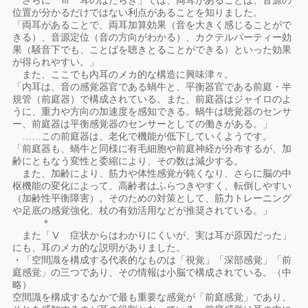
さらに「Ⅲ 耳のはたらき」では、両耳があることは、音源の
位置が分かるだけではない利点があることを知りました。
「両耳があることで、両耳加算効果（音を大きく感じることがで
きる）、音源定位（音の方向がわかる）、カクテルパーティー効
果（騒音下でも、ことばを聴きとることができる）といった効果
が得られやすい。」
また、ここでも内耳のメカ的な構造に興味津々。
「内耳は、音の感覚器官である蝸牛と、平衡器官である前庭・半
規管（前庭器）で構成されている。また、前庭器はジャイロのよ
うに、重力や方向の加速度を感知できる。蝸牛は聴覚器のセンサ
ー、前庭器は平衡感覚器のセンサーとしての働きがある。」
……この前庭器は、老化で機能が低下していくようです。
「前庭器も、蝸牛と同様に有毛細胞や前庭神経が分布するが、加
齢にともなう変性と委縮により、その数は減少する。
また、加齢により、筋力や体性感覚が鈍くなり、さらに脳の中
枢機能の変化によって、高齢者はふらつきやすく、転倒しやすい
（加齢性平衡障害）。そのための対策として、筋力トレーニング
や足底の感覚強化、杖の有効活用などが推奨されている。」
＊
また「Ⅴ 症状からはわかりにくいが、実は耳が原因だった」
にも、耳のメカ的な説明がありました。
・「空間識を構成する代表的なものは「視覚」「深部感覚」「前
庭感覚」の三つであり、その情報は小脳で構成されている。（中
略）
空間識を構成するなかで最も重要な感覚が「前庭感覚」であり、