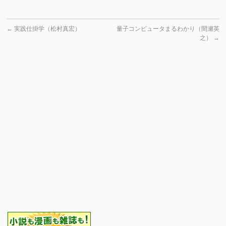
←
実践仕掛学（松村真宏）
量子コンピュータまるわかり（間瀬英
之）
→