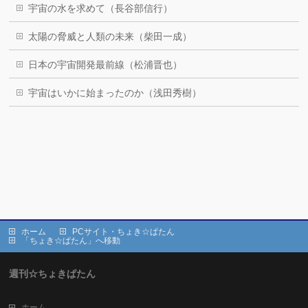
宇宙の水を求めて（長谷部信行）
太陽の脅威と人類の未来（柴田一成）
日本の宇宙開発最前線（松浦晋也）
宇宙はいかに始まったのか（浅田秀樹）
ホーム
PCサイト・ちょき☆ぱたん
「ちょき☆ぱたん」へ移動
週刊☆ちょきぱたん
ホーム