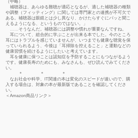
（中略）
補聴器は、あらゆる難聴が適応となるが、適した補聴器の種類
や調整（フィッティング）に関しては専門家との連携が不可欠で
ある。補聴器は眼鏡とは少し異なり、かけたらすぐにパッと聞こ
えるようになる、というものではない。」
……そうなんだ。補聴器には調整や慣れが重要なんですね。
耳について、総合的に学ぶことが出来る本でした。今のところ
耳にはトラブルを感じていませんが、いつまでも健康な聴覚を保
っていられるよう、今後は「耳掃除を控えること」と運動などの
健康習慣を続けるようにしたいと考えています。
耳を健康に保つことは認知症を予防することにもつながるよう
です。健康長寿のためにも、みなさんも、ぜひ読んでみてくださ
い。
＊ ＊ ＊
なお社会や科学、IT関連の本は変化のスピードが速いので、購
入する場合は、対象の本が最新版であることを確認してくださ
い。
＜Amazon商品リンク＞