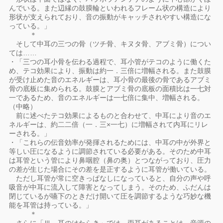
んでいる。また辺縁の鼓膜輪といわれるフレーム状の構造により
形状が支えられており、音の振動がキャッチされやすい構造にな
っている。」
＊
そして中耳の三つの骨（ツチ骨、キヌタ骨、アブミ骨）につい
ては……
・「三つの耳小骨を伝わる過程で、耳小管がテコのように働くた
め、テコ効果により、振動は約一．三倍に増幅される。また鼓膜
が受け止めた音のエネルギーは、耳小骨の最後の骨であるアブミ
骨の底板に集められる。鼓膜とアブミ骨の底板の面積比は一七対
一であるため、音のエネルギーは一七倍に集中、増幅される。
（中略）
前に述べたテコ効果によるものと合わせて、中耳により音のエ
ネルギーは、約二二倍（一．三×一七）に増幅されて内耳にリレ
ーされる。」
・「これらの伝音効率が発揮されるためには、中耳の中が外界と
等しい圧になるように調節されている必要がある。そのため中耳
は耳管という管により鼻咽腔（鼻の奥）とつながっており、圧力
の差が生じた場合にその差を是正するように耳管が働いている。
ただし耳管が常に空きっぱなしになっていると、自分の声や呼
吸音が中耳に流入して障害となってしまう。そのため、ふだんは
閉じているが嚥下のときだけ開いて圧を調節するような巧妙な機
能を耳管は持っている。」
＊