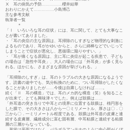
Ⅹ 耳の病気の予防……………櫻井結華
おわりにかえて……………小島博己
主な参考文献
執筆者一覧
＊
「Ⅰ いろいろな耳の症状」には、耳に関して、とても大事なこ
とが書いてありました。
・「耳の炎症の主な原因は、耳掃除のしすぎなど物理的な刺激に
よるものであり、耳がかゆいからと、さらに綿棒などでいじって
しまうことで症状が悪化し、悪循環に陥りやすい。」
・「耳が痛くなる原因は、主に耳に炎症が起こる疾患で、子ども
の場合は「急性中耳炎」、大人の場合には「外耳炎」が多く見ら
れる。ほかにも、さまざまな原因が挙げられる。」
＊
「耳掃除のしすぎ」は、耳のトラブルの大きな原因になるようで
す。読書の途中でも、気分転換のために、つい耳掃除がしたくな
ることがありましたが……今後は自粛しなければ……。
続く「Ⅱ 耳の構造」では、耳のメカ的な構造（笑）を知ること
が出来て、とても興味津々でした。例えば鼓膜は……
「外耳道の突き当りで中耳との境界に位置する鼓膜は、楕円形を
した膜で、その大きさは八から一〇ミリメートル、厚さは〇．〇
三から〇．一ミリメートル程度である。鼓膜は外耳道の皮膚と連
続する皮膚層、繊維成分に富む固有層、中耳粘膜と連続する粘膜
層の三層からなっている。
形状は平面ではなく、パラボラアンテナのように中心部がくぼ