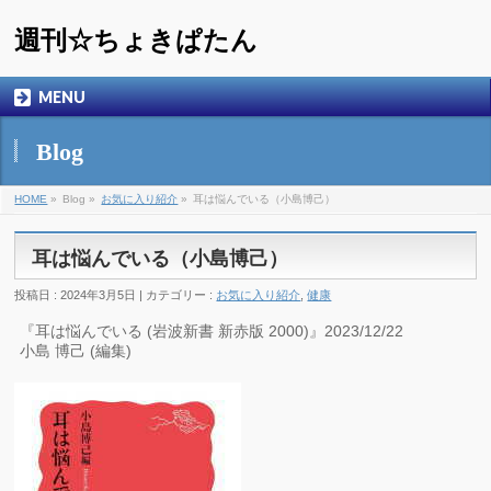
週刊☆ちょきぱたん
MENU
Blog
HOME
»
Blog »
お気に入り紹介
»
耳は悩んでいる（小島博己）
耳は悩んでいる（小島博己）
投稿日 : 2024年3月5日 | カテゴリー :
お気に入り紹介
,
健康
『耳は悩んでいる (岩波新書 新赤版 2000)』2023/12/22
小島 博己 (編集)