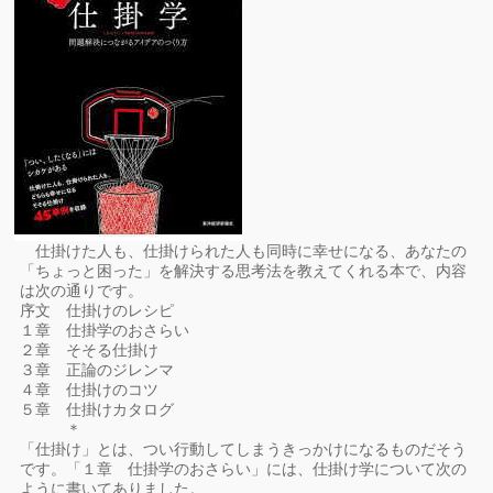
仕掛けた人も、仕掛けられた人も同時に幸せになる、あなたの
「ちょっと困った」を解決する思考法を教えてくれる本で、内容
は次の通りです。
序文 仕掛けのレシピ
１章 仕掛学のおさらい
２章 そそる仕掛け
３章 正論のジレンマ
４章 仕掛けのコツ
５章 仕掛けカタログ
＊
「仕掛け」とは、つい行動してしまうきっかけになるものだそう
です。「１章 仕掛学のおさらい」には、仕掛け学について次の
ように書いてありました。