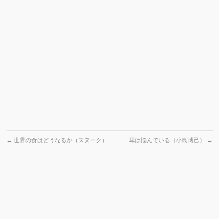
←
世界の食はどうなるか（スヌーク）
耳は悩んでいる（小島博己）
→