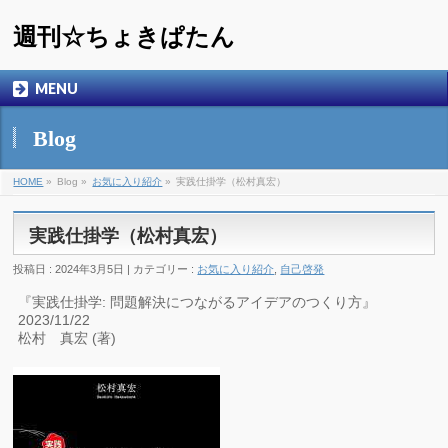
週刊☆ちょきぱたん
MENU
Blog
HOME
»
Blog »
お気に入り紹介
»
実践仕掛学（松村真宏）
実践仕掛学（松村真宏）
投稿日 : 2024年3月5日 | カテゴリー :
お気に入り紹介
,
自己啓発
『実践仕掛学: 問題解決につながるアイデアのつくり方』
2023/11/22
松村 真宏 (著)