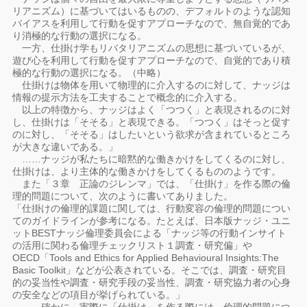
リアニズム）に基づいてはいるものの、デフォルトのような認知
バイアスを利用して行動を促すアプローチなので、無自覚的であ
り消極的な行動の選択になる。
一方、仕掛け学もリバタリアニズムの思想に基づいているが、
遊び心を利用して行動を促すアプローチなので、自覚的であり積
極的な行動の選択になる。（中略）
仕掛けは物体を用いて物理的に介入するのに対して、ナッジは
情報の提示方法を工夫することで概念的に介入する。
以上の特徴から、ナッジはよく「つつく」と表現されるのに対
し、仕掛けは「そそる」と表現できる。「つつく」はそっと促す
のに対し、「そそる」はしたいという欲求が含まれているところ
が大きな違いである。」
……ナッジが私たちに暗黙的な働きかけをしてくるのに対し、
仕掛けは、より主体的な働きかけをしてくるもののようです。
また「３章 正論のジレンマ」では、「仕掛け」を作る際の倫
理的問題について、次のように書いてありました。
「仕掛けの倫理的課題に関しては、行動変容の倫理的問題につい
てのガイドラインが参考になる。たとえば、日本版ナッジ・ユニ
ットBESTナッジ倫理委員会による「ナッジ等の行動インサイト
の活用に関わる倫理チェックリスト１調査・研究偏」や
OECD「Tools and Ethics for Applied Behavioural Insights:The
Basic Toolkit」などが公表されている。そこでは、調査・研究目
的の妥当性や調査・研究手段の妥当性、調査・研究協力者の心身
の安全などの項目が挙げられている。」