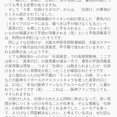
……確かに、実際に「仕掛け」を作る際には、倫理的問題につ
いても考える必要がありますね。
そして「５章 仕掛けカタログ」からは、「仕掛け」の事例が
たくさん紹介されていました。
その一例、天王寺動物園のライオンの顔の形をした「勇気の口
（イタリアのローマにある、嘘つきは手が抜けなくなるという
「真実の口」を模したもの）」に手を入れると……ぴゅっと冷た
いものが噴霧されて手指が消毒される（笑）という手指消毒器で
は、利用が4.8倍になったそうです。
同じような仕掛けが、大阪大学医学部附属病院、大阪ガスマー
ケティング株式会社の社員食堂、甲子園で使われていますが、ど
れも効果があったようです。
とても興味深かったのが「社員食堂」での長期実験例。ここで
は徐々に「真実の口」の使用量が減る一方で、通常の手指消毒器
の使用量は増加……つまり「仕掛け」は飽きられましたが、仕掛
けをきっかけに習慣化が起こったことが確認されたそうです。
また面白かったのが甲子園の「ラッキーの口」の例。ラッキー
などの阪神タイガースのマスコットキャラを使った真実の口に
は、口元に「本当の阪神ファンならアルコールがでます」と書か
れているそうです（笑）……これは……阪神ファンでなくても、
そそられますね！
仕掛けた人も、仕掛けられた人も同時に幸せになって、良い習
慣が身につくきっかけを作ることが出来る、そんな素敵な「仕掛
け」の効果や作り方を教えてくれる本でした。ユーモアを使っ
て、さりげなく問題解決をしたい、と考えている方は、ぜひ読ん