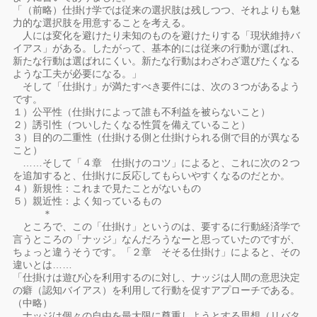
「（前略）仕掛け学では従来の選択肢は残しつつ、それよりも魅
力的な選択肢を用意することを考える。
人には変化を避けたり未知のものを避けたりする「現状維持バ
イアス」がある。したがって、基本的には従来の行動が選ばれ、
新たな行動は選ばれにくい。新たな行動はわざわざ選びたくなる
ような工夫が必要になる。」
そして「仕掛け」が満たすべき要件には、次の３つがあるよう
です。
１）公平性（仕掛けによって誰も不利益を被らないこと）
２）誘引性（ついしたくなる性質を備えていること）
３）目的の二重性（仕掛ける側と仕掛けられる側で目的が異なる
こと）
……そして「４章 仕掛けのコツ」によると、これに次の２つ
を追加すると、仕掛けに反応してもらいやすくなるのだとか。
４）新規性：これまで見たことがないもの
５）親近性：よく知っているもの
＊
ところで、この「仕掛け」というのは、要するに行動経済学で
言うところの「ナッジ」なんだろうなーと思っていたのですが、
ちょっと違うそうです。「２章 そそる仕掛け」によると、その
違いとは……
「仕掛けは遊び心を利用するのに対し、ナッジは人間の意思決定
の癖（認知バイアス）を利用して行動を促すアプローチである。
（中略）
ナッジは個々の自由を最大限に尊重しようとする思想（リバタ