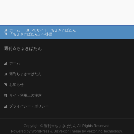
ホーム
PCサイト・ちょき☆ぱたん
「ちょき☆ぱたん」へ移動
週刊☆ちょきぱたん
ホーム
週刊ちょき☆ぱたん
お知らせ
サイト利用上の注意
プライバシー・ポリシー
Copyright ©
週刊☆ちょきぱたん
All Rights Reserved.
Powered by
WordPress
&
BizVektor Theme
by Vektor,Inc. technology.