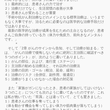
１）最終的には、患者さんの力で治す
２）治療だけでなく、生活習慣の改善が大事
３）患者さんが変わることが重要
「手術や抗がん剤治療などのメインとなる標準治療は、いうまで
もなく大事ですが、治るために必要なのは医学的な治療手段だけ
ではありません。
最新の医学的な治療が成果を生むための土台となるのが、患者
さんご自身の持っている力（体力や免疫力、前向きなメンタル）
です。」
＊
そして「2章 がんのサインから告知、そして治療が始まる」で
は、「がんの治療で後悔しないために絶対に主治医に確認すべき
５つのポイント」が、次のように書いてありました。
１）がんの部位、および、進行度（ステージ）
２）主治医の勧める治療法と、それ以外の治療法
３）治療の目的・ゴール（根治、延命、緩和）
４）治療のリスク（合併症、副作用、後遺症）
５）治療がうまくいかなかった場合の対応策
＊
また「家族がガンになったとき、患者の家族がしてはいけない
３つのこと」についても次のように書いてあったのですが、これ
は私が抱いていた「常識」とは違っていて、とても驚きました。
１）患者さんの仕事を奪ってしまう
（体を動かす機会を奪ってしまい体力や筋肉量が落ちてしまう）