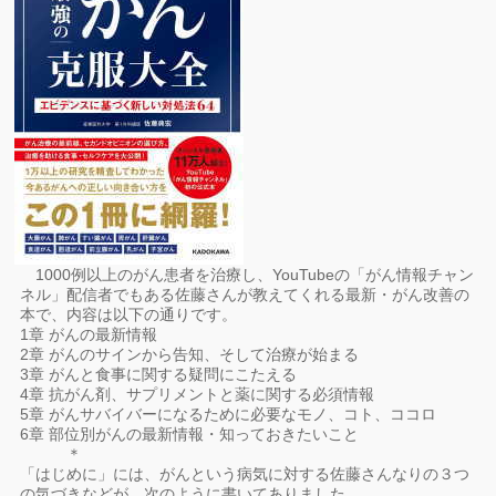
1000例以上のがん患者を治療し、YouTubeの「がん情報チャン
ネル」配信者でもある佐藤さんが教えてくれる最新・がん改善の
本で、内容は以下の通りです。
1章 がんの最新情報
2章 がんのサインから告知、そして治療が始まる
3章 がんと食事に関する疑問にこたえる
4章 抗がん剤、サプリメントと薬に関する必須情報
5章 がんサバイバーになるために必要なモノ、コト、ココロ
6章 部位別がんの最新情報・知っておきたいこと
＊
「はじめに」には、がんという病気に対する佐藤さんなりの３つ
の気づきなどが、次のように書いてありました。