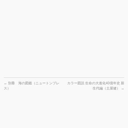
←
別冊 海の図鑑（ニュートンプレ
カラー図説 生命の大進化40億年史 新
ス）
生代編（土屋健）
→