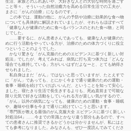
生活、家族とのふれあいや、大好きな人との大切な時間を過ごす
こと等々、そういった自然治癒力を高める日常生活での工夫が、
まさに「がんの治療」になるのです。」
この本では、運動の他に、がんの予防や治療に効果的な食べ物
についても具体的に解説されていましたが、それらもほぼすべて
「健康な人が健康のために食べるバランスのとれた食べ物」と同
じでした。
……要するに、がん患者さんであっても、健康な人が健康のた
めに行う活動をやっている方が、治療のための体力づくりに役立
つということのようでした。
かなり驚きな「がん克服のためのエビデンスに基づく新しい対
処法」でしたが、考えてみれば、病気に打ち克つ体力は「どんな
場合でも維持している」方がいいはずだよなーと、とても納得さ
せられました。
私自身はまだ「がん」ではないと思っていますが、たとえすで
に「がん」であっても、とにかく今まで通り健康のための運動・
食事・睡眠を続けていけばいいんだ、ということを知って安心し
ました。寝たきり生活で長生きするよりも、死ぬ直前まで可能な
限り元気で好きな活動をしていられる方が楽しい気がするので、
「がん」以外の病気になっても、健康のための運動・食事・睡眠
や、趣味や仕事を今まで通りに続けていこうと思います。
『専門医が教える最強のがん克服大全 エビデンスに基づく新しい
対処法64』……今までの常識とかなり違う部分もあるので、すべ
ての患者さんに推奨できるかどうかは分かりませんが、私にはと
ても参考になりました。みなさんも、ぜひ一度読んでみてくださ