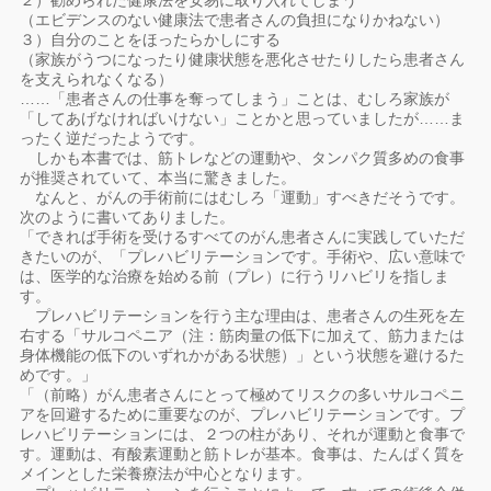
２）勧められた健康法を安易に取り入れてしまう
（エビデンスのない健康法で患者さんの負担になりかねない）
３）自分のことをほったらかしにする
（家族がうつになったり健康状態を悪化させたりしたら患者さん
を支えられなくなる）
……「患者さんの仕事を奪ってしまう」ことは、むしろ家族が
「してあげなければいけない」ことかと思っていましたが……ま
ったく逆だったようです。
しかも本書では、筋トレなどの運動や、タンパク質多めの食事
が推奨されていて、本当に驚きました。
なんと、がんの手術前にはむしろ「運動」すべきだそうです。
次のように書いてありました。
「できれば手術を受けるすべてのがん患者さんに実践していただ
きたいのが、「プレハビリテーションです。手術や、広い意味で
は、医学的な治療を始める前（プレ）に行うリハビリを指しま
す。
プレハビリテーションを行う主な理由は、患者さんの生死を左
右する「サルコペニア（注：筋肉量の低下に加えて、筋力または
身体機能の低下のいずれかがある状態）」という状態を避けるた
めです。」
「（前略）がん患者さんにとって極めてリスクの多いサルコペニ
アを回避するために重要なのが、プレハビリテーションです。プ
レハビリテーションには、２つの柱があり、それが運動と食事で
す。運動は、有酸素運動と筋トレが基本。食事は、たんぱく質を
メインとした栄養療法が中心となります。