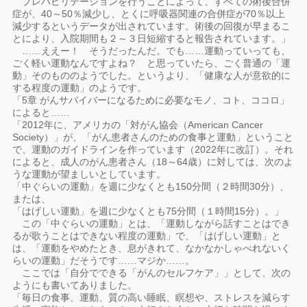
プレハビリテーションを行うことによって、すべての術後合併
症が、40～50％減少し、とくに呼吸器関連の合併症が70％以上
減少するというデータが出されています。術後の回復が早まるこ
とにより、入院期間も２～３日短縮すると報告されています。」
……ええー！ そうだったんだ。でも……運動っていっても、
ごく軽い運動なんですよね？ と思っていたら、ごく普通の「運
動」そのもののようでした。というより、「健康な人が意欲的に
する程度の運動」のようです。
「5章 がんサバイバーになるために必要なモノ、コト、ココロ」
によると……
「2012年に、アメリカの「対がん協会（American Cancer
Society）」が、「がん患者さんのための食事と運動」ということ
で、運動のガイドラインを作っています（2022年に改訂）。それ
によると、成人のがん患者さん（18～64歳）に対しては、次のよ
うな運動が望ましいとしています。
「中ぐらいの運動」を週に少なくとも150分間（２時間30分）、
または、
「はげしい運動」を週に少なくとも75分間（１時間15分）。」
この「中ぐらいの運動」とは、「運動しながら話すことはでき
るが歌うことはできない程度の運動」で、「はげしい運動」と
は、「運動をやめたとき、息がきれて、なかなかしゃべれないく
らいの運動」だそうです……マジか……。
ここでは「自分でできる「がんのセルフケア」」として、次の
ようにも書いてありました。
「毎日の食事、運動、質の高い睡眠、瞑想や、ストレスを減らす