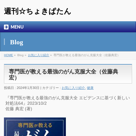
週刊☆ちょきぱたん
MENU
Blog
HOME
»
Blog »
お気に入り紹介
»
専門医が教える最強のがん克服大全（佐藤典宏）
専門医が教える最強のがん克服大全（佐藤典
宏）
投稿日 : 2024年1月30日 | カテゴリー :
お気に入り紹介
,
健康
『専門医が教える最強のがん克服大全 エビデンスに基づく新しい
対処法64』2023/10/2
佐藤 典宏 (著)