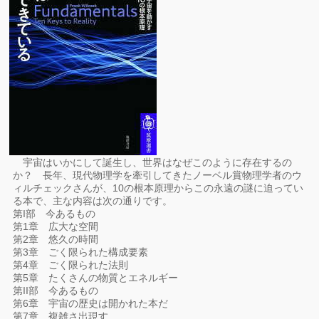
宇宙はいかにして誕生し、世界はなぜこのように存在するの
か？ 長年、現代物理学を牽引してきたノーベル賞物理学者のウ
ィルチェックさんが、10の根本原理からこの永遠の謎に迫ってい
る本で、主な内容は次の通りです。
第I部 今あるもの
第1章 広大な空間
第2章 悠久の時間
第3章 ごく限られた構成要素
第4章 ごく限られた法則
第5章 たくさんの物質とエネルギー
第II部 今あるもの
第6章 宇宙の歴史は開かれた本だ
第7章 複雑さ出現す