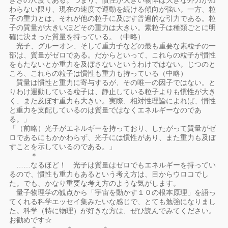
きさの尺度である。つまり、慣性が大きい物体は大きな外力が加
わらない限り、現在の速度で運動を続ける傾向が強い。一方、粒
子の重力とは、それが他の粒子に及ぼす普遍的な引力である。粒
子の質量が大きいほどその重力は大きい。素粒子は種類ごとに明
確に決まった質量を持っている。（中略）
光子、グルーオン、そして重力子などの最も重要な素粒子の一
部は、質量がゼロである。だからといって、これらの粒子が慣性
をもたないとか重力を及ぼさないというわけではない。じつのと
ころ、これらの粒子は慣性も重力も持っている（中略）
質量は慣性と重力に寄与するが、その唯一の因子ではない。と
りわけ運動している粒子は、静止している粒子よりも慣性が大き
く、また及ぼす重力も大きい。実際、相対性理論によれば、慣性
と重力を支配しているのは質量ではなくエネルギーなのであ
る。」
「（前略）光子がエネルギーを持っており、したがって質量がゼ
ロであるにもかかわらず、光子には慣性があり、また重力も及ぼ
すことを示しているのである。」
＊
……なるほど！ 光子は質量はゼロでもエネルギーを持ってい
るので、慣性も重力もあるという考え方は、目からウロコでし
た。でも、かなり重要な考え方のような気がします。
量子物理学の観点から「宇宙を動かす１０の根本原理」を語っ
てくれる科学エッセイ集みたいな感じで、とても勉強になりまし
た。科学（特に物理）が好きな方は、ぜひ読んでみてください。
お勧めです☆