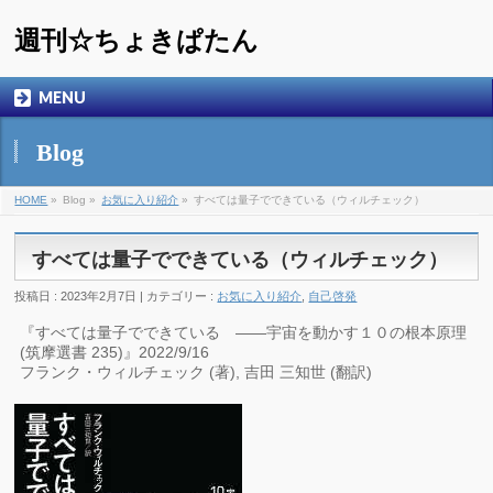
週刊☆ちょきぱたん
MENU
Blog
HOME
»
Blog »
お気に入り紹介
»
すべては量子でできている（ウィルチェック）
すべては量子でできている（ウィルチェック）
投稿日 : 2023年2月7日 | カテゴリー :
お気に入り紹介
,
自己啓発
『すべては量子でできている ――宇宙を動かす１０の根本原理
(筑摩選書 235)』2022/9/16
フランク・ウィルチェック (著), 吉田 三知世 (翻訳)