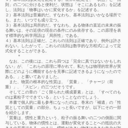
則」の二つに分けると便利だ。状態は「そこにあるもの」を記述
し、法則は「物事はいかに変化するか」を記述する。
２）基本法則は普遍的だ。すなわち、基本法則はいかなる場所で
も、また、いつでも成り立つ。
３）基本法則は局所的だ。すなわち、ある物体の直近の未来の振
る舞いは、その近傍の現在の条件にのみ依存する。この原理を表
す標準的な科学用語は「局所性」である。
４）基本法則は正確だ。これらの法則は正確であり、例外は許さ
れない。したがって、これらの法則は数学的な方程式によって定
式化することができる。
＊
なお、この後には、これら四つは「完全に真ではないかもしれ
ない」が、「これらの原理に導かれて、私たちは物理的世界が実
際にどのように機能するかを見事に記述できるようになったので
ある。」と書いてありました。
また、物質の根本的な性質は、「質量」、「チャージ（荷
重）」、「スピン」の三つだそうです。
そしてこの章の「ごく限られた構成要素」とは、「すべてのも
のは素粒子でできている」ということなのでしょう。
本書で個人的に最も参考になったのは、巻末の「補遺」の「性
質としての質量」の部分。ちょっと長いですが、以下にその一部
を紹介します。
「質量は、慣性と重力という、粒子の振る舞いの二つの側面に関
与している。物体の慣性とは、運動が変化することへの抵抗の大