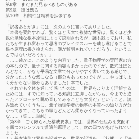
第8章 まだまだ見るべきものがある
第9章 謎は残る
第10章 相補性は精神を拡張する
＊
「訳者あとがき」には、次のように書いてありました。
「本書を要約すれば、驚くほど広大で複雑な世界は、驚くほど少
数の単純な根本原理によって説明されるが、謎も残っており、私
たちが生まれ変わって思考のブレイクスルーを成し遂げることで
根本原理は書き換えられ、謎が解明されていくだろう、というこ
とではないだろうか。」
……確かに、このような内容でした。量子物理学の専門家の方
の本なので、量子に関する内容も多かったのですが、数式はほと
んどなく、かなり平易な文章で分かりやすく書いてある感じで、
分かったような気になる（部分もあったのですが……やっぱりよ
く分からない部分もありました）本でした。
それでも全体を通して感じたのは、「世界をよりよく理解する
ためには、すでに知っている知識に立脚しながらも、今までと違
ったアプローチで眺め直してみることも大切だ」ということ。読
み進めていくうちに、量子物理学者の物事の本質への迫り方が分
かってきて、こちらの頭もどんどん柔らかくなっていったよう
な……（笑……単純）。
「第3章 ごく限られた構成要素」では、世界の仕組みを支配す
る四つのシンプルで普遍的原理として、次の四つがあげられてい
ました。
１）基本法則は変化を記述する。世界の記述を、「状態」と「法