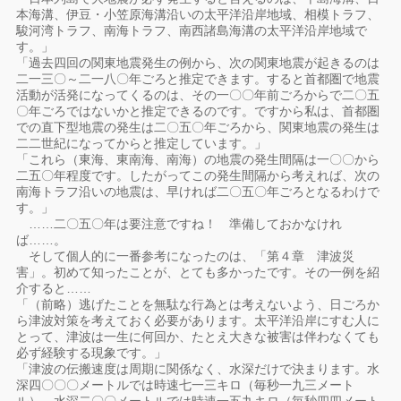
本海溝、伊豆・小笠原海溝沿いの太平洋沿岸地域、相模トラフ、
駿河湾トラフ、南海トラフ、南西諸島海溝の太平洋沿岸地域で
す。」
「過去四回の関東地震発生の例から、次の関東地震が起きるのは
二一三〇～二一八〇年ごろと推定できます。すると首都圏で地震
活動が活発になってくるのは、その一〇〇年前ごろからで二〇五
〇年ごろではないかと推定できるのです。ですから私は、首都圏
での直下型地震の発生は二〇五〇年ごろから、関東地震の発生は
二二世紀になってからと推定しています。」
「これら（東海、東南海、南海）の地震の発生間隔は一〇〇から
二五〇年程度です。したがってこの発生間隔から考えれば、次の
南海トラフ沿いの地震は、早ければ二〇五〇年ごろとなるわけで
す。」
……二〇五〇年は要注意ですね！ 準備しておかなけれ
ば……。
そして個人的に一番参考になったのは、「第４章 津波災
害」。初めて知ったことが、とても多かったです。その一例を紹
介すると……
「（前略）逃げたことを無駄な行為とは考えないよう、日ごろか
ら津波対策を考えておく必要があります。太平洋沿岸にすむ人に
とって、津波は一生に何回か、たとえ大きな被害は伴わなくても
必ず経験する現象です。」
「津波の伝搬速度は周期に関係なく、水深だけで決まります。水
深四〇〇〇メートルでは時速七一三キロ（毎秒一九三メート