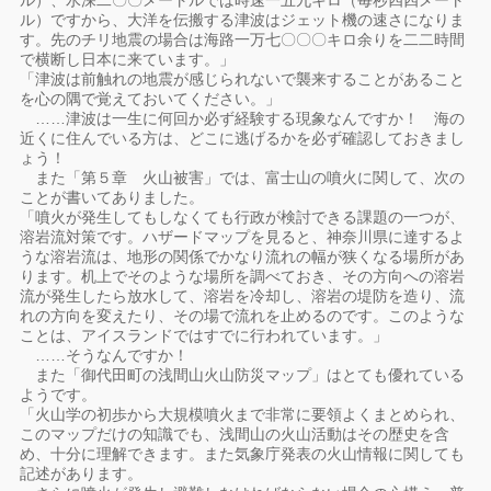
ル）、水深二〇〇メートルでは時速一五九キロ（毎秒四四メート
ル）ですから、大洋を伝搬する津波はジェット機の速さになりま
す。先のチリ地震の場合は海路一万七〇〇〇キロ余りを二二時間
で横断し日本に来ています。」
「津波は前触れの地震が感じられないで襲来することがあること
を心の隅で覚えておいてください。」
……津波は一生に何回か必ず経験する現象なんですか！ 海の
近くに住んでいる方は、どこに逃げるかを必ず確認しておきまし
ょう！
また「第５章 火山被害」では、富士山の噴火に関して、次の
ことが書いてありました。
「噴火が発生してもしなくても行政が検討できる課題の一つが、
溶岩流対策です。ハザードマップを見ると、神奈川県に達するよ
うな溶岩流は、地形の関係でかなり流れの幅が狭くなる場所があ
ります。机上でそのような場所を調べておき、その方向への溶岩
流が発生したら放水して、溶岩を冷却し、溶岩の堤防を造り、流
れの方向を変えたり、その場で流れを止めるのです。このような
ことは、アイスランドではすでに行われています。」
……そうなんですか！
また「御代田町の浅間山火山防災マップ」はとても優れている
ようです。
「火山学の初歩から大規模噴火まで非常に要領よくまとめられ、
このマップだけの知識でも、浅間山の火山活動はその歴史を含
め、十分に理解できます。また気象庁発表の火山情報に関しても
記述があります。