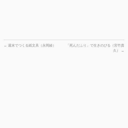
←
週末でつくる紙文具（永岡綾）
「死んだふり」で生きのびる（宮竹貴
久）
→