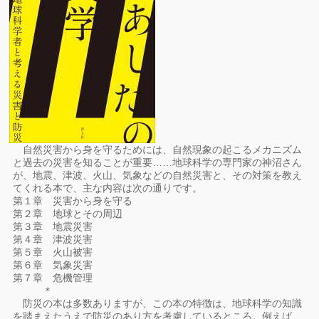
自然災害から身を守るためには、自然現象の起こるメカニズム
と過去の災害を知ることが重要……地球科学の専門家の神沼さん
が、地震、津波、火山、気象などの自然災害と、その対策を教え
てくれる本で、主な内容は次の通りです。
第１章 災害から身を守る
第２章 地球とその周辺
第３章 地震災害
第４章 津波災害
第５章 火山被害
第６章 気象災害
第７章 危機管理
＊
防災の本は多数ありますが、この本の特徴は、地球科学の知識
を踏まえたうえで防災のあり方を考慮しているところ。例えば、