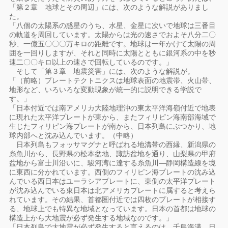
「第２章 地球とその周辺」には、次のような解説がありまし
た。
「八個の太陽系の惑星のうち、水星、金星に次いで地球は三番目
の軌道を周回しています。太陽からは光の速さでおよそ八分二〇
秒、一億五〇〇〇万キロの距離です。地球は一年かけて太陽の周
囲を一回りしますが、それと同時に太陽とともに銀河系の中を秒
速二〇〇キロ以上の速さで回転しているのです。」
そして「第３章 地震災害」には、次のような解説が。
「（前略）プレートテクトニクスは地球表面の地震帯、火山帯、
地形など、いろいろな変動現象が統一的に説明できる学説で
す。」
「日本付近では南アメリカ大陸地理沖の東太平洋海嶺付近で地表
に現れた太平洋プレートが東から、またフィリピン海南部海域で
生じたフィリピン海プレートが南から、日本列島にぶつかり、地
球内部へと沈み込んでいます。（中略）
日本列島もフォッサマグナと呼ばれる地溝帯の西縁、新潟県の
糸魚川から、長野県の松本盆地、諏訪盆地を通り、山梨県の甲府
盆地から富士川沿いに、駿河湾に達する糸魚川―静岡構造線を境
に東西に分かれています。西側のフィリピン海プレートの沈み込
んでいる西日本はユーラシアプレートに、東側の太平洋プレート
が沈み込んでいる東日本は北アメリカプレートに属すると考えら
れています。その結果、首都圏付近では四枚のプレートが相接す
る、地球上でも特異な地域となっています。日本の首都は地球の
構造上から大地震が必ず発生する地域なのです。」
「日本列島で大地震が必ず発生すると言えるのは、千島海溝、日