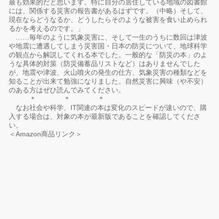
最も効果的だと思います。特に自分の居住している地域の図書館
には、関係する災害の報告書があるはずです。（中略）そして、
現在ならどうなるか、どうしたらそのような被害を食い止められ
るかを考えるのです。」
……毎年のように気象災害に、そして一生のうちに数回は津波
や地震に遭遇してしまう災害国・日本の防災について、地球科学
の観点から解説してくれる本でした。一般的な「防災の本」のよ
うな具体的対策（防災備蓄品リストなど）はありませんでした
が、地震や津波、火山噴火の発生の仕方、気象災害の種類などを
知ることが出来て勉強になりました。自然災害に興味（や不安）
のある方はぜひ読んでみてください。
＊ ＊ ＊
なお社会や科学、IT関連の本は変化のスピードが速いので、購
入する場合は、対象の本が最新版であることを確認してくださ
い。
＜Amazon商品リンク＞