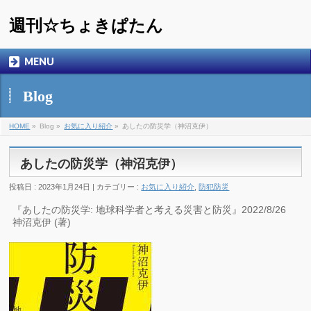
週刊☆ちょきぱたん
MENU
Blog
HOME
»
Blog »
お気に入り紹介
»
あしたの防災学（神沼克伊）
あしたの防災学（神沼克伊）
投稿日 : 2023年1月24日 | カテゴリー :
お気に入り紹介
,
防犯防災
『あしたの防災学: 地球科学者と考える災害と防災』2022/8/26
神沼克伊 (著)