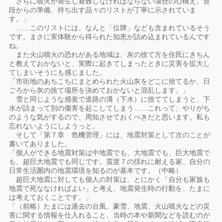
さらに噴火が発生し避難しなければならない場合の心構え、普
段からの準備、持ち出す品々のリストが丁寧に示されていま
す。」
……このリストには、なんと「位牌」なども含まれているそう
です。まさに実体験から得られた知恵が詰め込まれているんです
ね。
また火山噴火の恐れがある地域は、灰の捨て方を住民にきちん
と教えておかないと、実際に起きてしまったときに災害を拡大し
てしまいそうにも感じました。
「市街地のあちこちにまとめられた火山灰をどこに捨てるか、日
ごろから灰の捨て場所を決めておかないと混乱します。」
雪と同じような感覚で道路の溝（下水）に捨ててしまうと、下
水が詰まって別の傷害を起こしてしまう……これって、やりがち
のような気がするので、周知させておくべきだと思います。私も
忘れないようにしようっと。
そして「第７章 危機管理」には、地震対策として次のことが
書いてありました。
「個人ができる地震対策は中地震でも、大地震でも、巨大地震で
も、超巨大地震でも同じです。震度７の揺れに耐える家、自分の
日常生活圏内の地震環境を知るのが基本です。（中略）
超巨大地震に対しても個人の対策は、とにかく「自分も家族も
地震で死ななければよい」と考え、地震発生時の行動を、たまに
は考えておくことです。」
「（前略）たまには過去の台風、豪雪、地震、火山噴火などの災
害に関する情報を仕入れること、当時の本や新聞などを読むのが