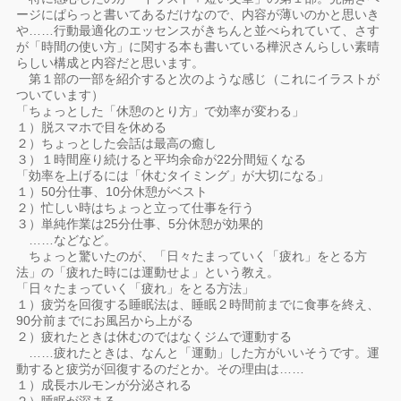
ージにぱらっと書いてあるだけなので、内容が薄いのかと思いき
や……行動最適化のエッセンスがきちんと並べられていて、さす
が「時間の使い方」に関する本も書いている樺沢さんらしい素晴
らしい構成と内容だと思います。
第１部の一部を紹介すると次のような感じ（これにイラストが
ついています）
「ちょっとした「休憩のとり方」で効率が変わる」
１）脱スマホで目を休める
２）ちょっとした会話は最高の癒し
３）１時間座り続けると平均余命が22分間短くなる
「効率を上げるには「休むタイミング」が大切になる」
１）50分仕事、10分休憩がベスト
２）忙しい時はちょっと立って仕事を行う
３）単純作業は25分仕事、5分休憩が効果的
……などなど。
ちょっと驚いたのが、「日々たまっていく「疲れ」をとる方
法」の「疲れた時には運動せよ」という教え。
「日々たまっていく「疲れ」をとる方法」
１）疲労を回復する睡眠法は、睡眠２時間前までに食事を終え、
90分前までにお風呂から上がる
２）疲れたときは休むのではなくジムで運動する
……疲れたときは、なんと「運動」した方がいいそうです。運
動すると疲労が回復するのだとか。その理由は……
１）成長ホルモンが分泌される