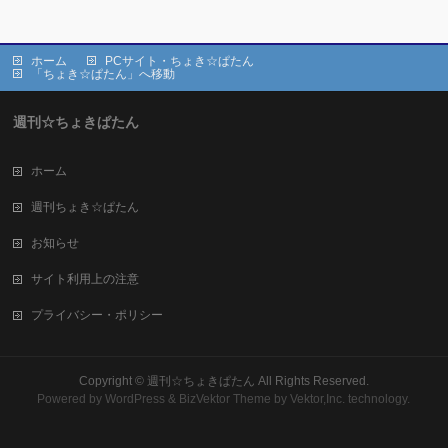
ホーム
PCサイト・ちょき☆ぱたん
「ちょき☆ぱたん」へ移動
週刊☆ちょきぱたん
ホーム
週刊ちょき☆ぱたん
お知らせ
サイト利用上の注意
プライバシー・ポリシー
Copyright ©
週刊☆ちょきぱたん
All Rights Reserved.
Powered by
WordPress
&
BizVektor Theme
by Vektor,Inc. technology.