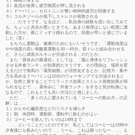
２）睡眠が深まる
３）血流が改善し疲労物質が押し流される
４）ドーパミン、セロトニンが整い精神的疲労が回復する
５）コルチゾールが低下しストレスが発散される
……だそうです。なるほど……私自身の経験を思い出してみて
も、ちょっと具合が悪いときでも、あまり無理はしない程度に運
動した方が、夜にぐっすり眠れるので、回復が早いと感じていま
した（笑）。
もちろん運動は、健康のためにもいいそうです。「運動強度は
やや強度の高い有酸素運動を30～45分。筋トレと組み合わせる
と、さらに成長ホルモンが分泌される」のだとか。
また「昼休みの最適化」としては、「脳と身体をリフレッシュ
させる外食ランチ」が効果的だそうです。その理由は、場所を変
えるだけで海馬の「場所細胞」が活性化するとか、記憶力・集中
力を高めるドーパミンは10分のウォーキングでも分泌されると
か、自然と接することでリラックス効果とストレス発散効果が得
られるなどで……昼休みに「外食ランチ」をすると気分転換にも
なるので、これもとても良い方法だと感じました。
ただ……「多くの人に愛されている「コーヒーの飲み方」の正
解」は……
１）がんや心臓疾患などのリスクを減らす
２）朝、休憩時、運動前、運転中に飲むのがよい
３）コーヒーを飲んでいいのは14時まで
……ということだったのですが、私としてはコーヒーは15時や
夕食後にも飲みたいので……うーん、これは困ったなー……。え