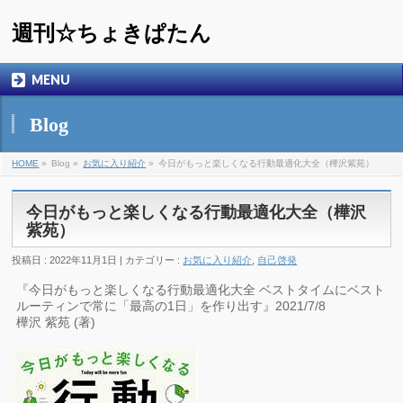
週刊☆ちょきぱたん
MENU
Blog
HOME
»
Blog »
お気に入り紹介
»
今日がもっと楽しくなる行動最適化大全（樺沢紫苑）
今日がもっと楽しくなる行動最適化大全（樺沢
紫苑）
投稿日 : 2022年11月1日 | カテゴリー :
お気に入り紹介
,
自己啓発
『今日がもっと楽しくなる行動最適化大全 ベストタイムにベスト
ルーティンで常に「最高の1日」を作り出す』2021/7/8
樺沢 紫苑 (著)