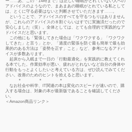
ー……あ、この「14時まで」は正しい睡眠がとれていない人への
アドバイスのようなので、まあまあの睡眠がとれている私として
は、とくに守る必要はないと判断させていただきます……。
ということで、アドバイスのすべてを守るつもりはありません
が、これらのアドバイスの８割ぐらいはすでに実施済だったので
安心しました（笑）。全体としては、とても合理的で実践的なア
ドバイスだと思います。
この他にも「緊張してきた場合は「ワクワクする」「ワクワク
してきた」と言う」とか、「過度の緊張を防ぐ最も簡単で最も効
果的のある方法は「姿勢を正す」こと」など、参考になるアドバ
イスが多数あります。
起床から入眠まで一日の「行動最適化」を実践的に教えてくれ
る本でした。作業効率が悪い、疲れがとれないなど自分の身体や
行動をもっとよくしたいと考えている方は、ぜひ読んでみてくだ
さい。改善のためのヒントを拾えると思います。
＊ ＊ ＊
なお社会や科学、IT関連の本は変化のスピードが速いので、購
入する場合は、対象の本が最新版であることを確認してくださ
い。
＜Amazon商品リンク＞