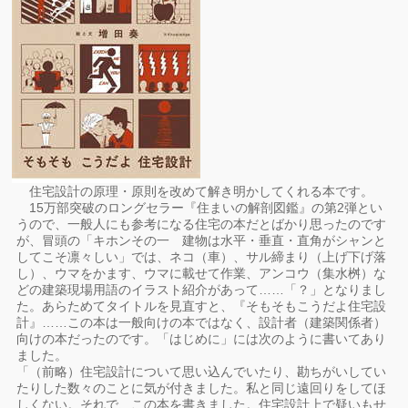
住宅設計の原理・原則を改めて解き明かしてくれる本です。
15万部突破のロングセラー『住まいの解剖図鑑』の第2弾とい
うので、一般人にも参考になる住宅の本だとばかり思ったのです
が、冒頭の「キホンその一 建物は水平・垂直・直角がシャンと
してこそ凛々しい」では、ネコ（車）、サル締まり（上げ下げ落
し）、ウマをかます、ウマに載せて作業、アンコウ（集水桝）な
どの建築現場用語のイラスト紹介があって……「？」となりまし
た。あらためてタイトルを見直すと、『そもそもこうだよ住宅設
計』……この本は一般向けの本ではなく、設計者（建築関係者）
向けの本だったのです。「はじめに」には次のように書いてあり
ました。
「（前略）住宅設計について思い込んでいたり、勘ちがいしてい
たりした数々のことに気が付きました。私と同じ遠回りをしてほ
しくない。それで、この本を書きました。住宅設計上で疑いもせ