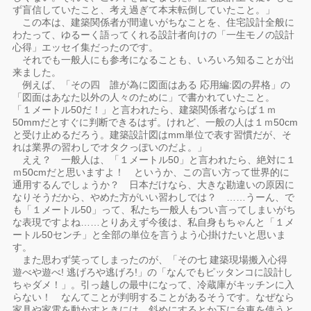
ず盲信していたこと、考え過ぎて本末転倒していたこと。」
この本は、建築関係者が間違いがちなことを、住宅設計全般に
わたって、ゆるーく語ってくれる設計者向けの「一生モノの設計
心得」エッセイ集だったのです。
それでも一般人にも参考になることも、いろいろ知ることが出
来ました。
例えば、「その四 誰が為に図面はある 応用編:図の昇格」の
「図面はあなた以外の人々のために」で書かれていたこと。
「１メートル50だ！」と言われたら、建築関係者ならば１ｍ
50mmだとすぐに判断できるはず。けれど、一般の人は１ｍ50cm
と受け止めるだろう。建築設計図はmm単位で表す習慣だが、そ
れは業界の習わしでオタクっぽいのだよ。」
ええ？ 一般人は、「１メートル50」と言われたら、絶対に１
ｍ50cmだと思いますよ！ というか、この言い方って世界的に
通用するんでしょうか？ 日本だけなら、大きな勘違いの原因に
なりそうだから、やめた方がいい習わしでは？ ……うーん、で
も「１メートル50」って、私たち一般人もつい言ってしまいがち
な表現ですよね……とりあえず今後は、私自身もちゃんと「１メ
ートル50センチ」と全部の単位を言うよう心掛けたいと思いま
す。
また思わず笑ってしまったのが、「その七 建築現場搬入心得
遊べや遊べ! 逃げろや逃げろ!」の「なんでもピッタンコに設計し
ちゃダメ！」。引っ越しの最中になって、冷蔵庫がキッチンに入
らない！ なんてことが判明することがあるそうです。なぜなら
家具や家電を動かすときには、斜めにするとか下に台車を使うと