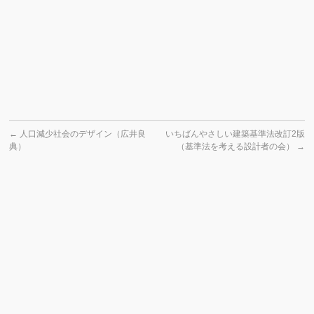
←
人口減少社会のデザイン（広井良
いちばんやさしい建築基準法改訂2版
典）
（基準法を考える設計者の会）
→