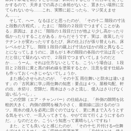
かするので、天井までの高さに余裕がないと、置きたい場所に立
てられないから……これ、実際に起こったら、マジ笑えませ
ん……。
そして、へー、なるほどと思ったのが、「その十二 階段の寸法
と段数の方程式」。たまに「階段の２段目でつまずくことがあ
る」原因は、まさに「階段の１段目だけが他より少し高かったり
低かったりすることがある」からだそうです。実は、改装したり
テナントが変わったりするたび、床の仕上げが張り替えられ、床
レベルが上下し、階段１段目の蹴上げ寸法がほかの段と異なるこ
とになってしまうのに、誰もが１本の階段の各段の寸法は言って
だと信じて疑わないので、２段目でつまずいてしまうのだと
か……うーん、それは仕方ないとしても、こういう場合は、１段
目と２段目に黄と黒の斜め線を塗装するとか、注意を促す仕組み
も作っておくべきじゃないでしょうか。
また感心させられたのが、「その十五 雨仕舞いと防水は違いま
す」の「古民家に学ぶ雨仕舞の知恵：要点は４つ。屋根勾配、軒
の出、水切り、空隙だ。雨水はさっさと流し、侵入はさりげなく
追い払うべし」。
この空隙（エア・チャンバー）の仕組みは、「外側の隙間を比
較的大きく、内側の隙間を極力小さく、最前線に設けるのがコ
ツ。雨水の侵入を必死に防ぐのではなく、更に奥まで入ろうとす
る気をそいで、一旦入ってきても、やがて出て行くようにするの
だ。」なのだとか。こういう知恵って素晴らしいですね！
また、とても良いなと感じたのが、「その十七 片付ける=仕舞