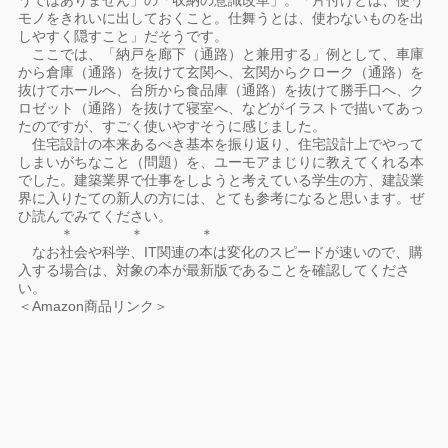
うではありません」の「収納の意識改革」。「片付けとは、使う
モノをきれいに出しておくこと。仕舞うとは、使わないものを出
しやすく隠すこと」だそうです。
ここでは、「納戸を廊下（通路）と兼用する」例として、車庫
から倉庫（通路）を抜けて玄関へ、玄関からクローク（通路）を
抜けてホールへ、台所から食品庫（通路）を抜けて勝手口へ、ク
ロゼット（通路）を抜けて寝室へ、などがイラストで描いてあっ
たのですが、すごく使いやすそうに感じました。
住宅設計の本来あるべき基本を振り返り、住宅設計上でやって
しまいがちなこと（問題）を、ユーモアまじりに教えてくれる本
でした。建築業界で仕事をしようと考えている学生の方、建設業
界に入りたての新人の方には、とても参考になると思います。ぜ
ひ読んでみてください。
＊ ＊ ＊
なお社会や科学、IT関連の本は変化のスピードが速いので、購
入する場合は、対象の本が最新版であることを確認してくださ
い。
＜Amazon商品リンク＞