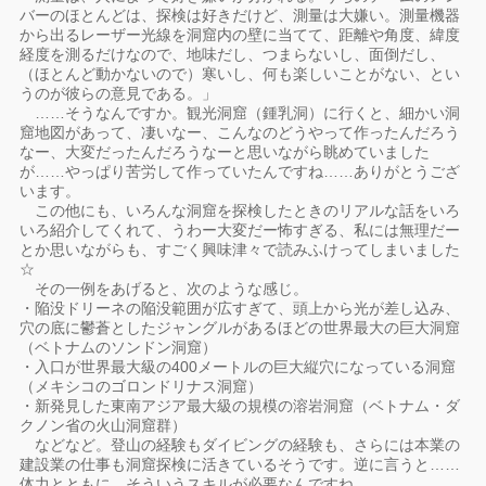
バーのほとんどは、探検は好きだけど、測量は大嫌い。測量機器
から出るレーザー光線を洞窟内の壁に当てて、距離や角度、緯度
経度を測るだけなので、地味だし、つまらないし、面倒だし、
（ほとんど動かないので）寒いし、何も楽しいことがない、とい
うのが彼らの意見である。」
……そうなんですか。観光洞窟（鍾乳洞）に行くと、細かい洞
窟地図があって、凄いなー、こんなのどうやって作ったんだろう
なー、大変だったんだろうなーと思いながら眺めていました
が……やっぱり苦労して作っていたんですね……ありがとうござ
います。
この他にも、いろんな洞窟を探検したときのリアルな話をいろ
いろ紹介してくれて、うわー大変だー怖すぎる、私には無理だー
とか思いながらも、すごく興味津々で読みふけってしまいました
☆
その一例をあげると、次のような感じ。
・陥没ドリーネの陥没範囲が広すぎて、頭上から光が差し込み、
穴の底に鬱蒼としたジャングルがあるほどの世界最大の巨大洞窟
（ベトナムのソンドン洞窟）
・入口が世界最大級の400メートルの巨大縦穴になっている洞窟
（メキシコのゴロンドリナス洞窟）
・新発見した東南アジア最大級の規模の溶岩洞窟（ベトナム・ダ
クノン省の火山洞窟群）
などなど。登山の経験もダイビングの経験も、さらには本業の
建設業の仕事も洞窟探検に活きているそうです。逆に言うと……
体力とともに、そういうスキルが必要なんですね……。