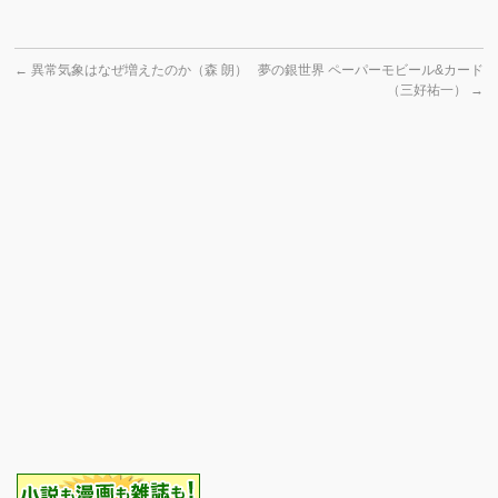
←
異常気象はなぜ増えたのか（森 朗）
夢の銀世界 ペーパーモビール&カード
（三好祐一）
→