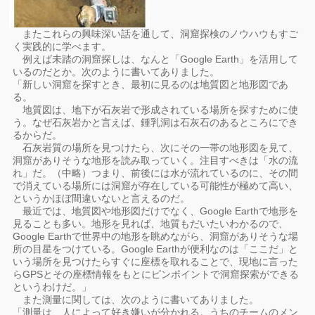
またこれらの興味深い話を通して、洞窟探検のノウハウもすご
く実践的に学べます。
例えば未踏の洞窟探しは、なんと「Google Earth」を活用して
いるのだとか。次のように書いてありました。
「新しい洞窟を探すとき、最初に見るのは地質図と地形図であ
る。
地質図は、地下が石灰岩で形成されている場所を探すために使
う。なぜ石灰岩かと言えば、鍾乳洞は石灰石のあるところにでき
るからだ。
石灰岩質の場所を見つけたら、次にその一帯の地形図を見て、
洞窟がありそうな地形を読み取っていく。注目すべきは「水の流
れ」だ。（中略）つまり、前後には水が流れているのに、その間
で消えている場所には洞窟が存在している可能性が極めて高い、
というかほぼ間違いないと言えるのだ。
最近では、地質図や地形図だけでなく、Google Earthで地形を
見ることも多い。地形を見れば、地質もだいたいわかるので、
Google Earthで世界中の地形を眺めながら、洞窟がありそうな場
所の目星をつけている。Google Earthが便利なのは「ここだ」と
いう場所を見つけたらすぐに座標を取れることで、現地に言った
らGPSとその座標情報をもとにピンポイントで洞窟探索ができる
というわけだ。」
また測量に関しては、次のように書いてありました。
「測量は、人によって好き嫌いが分かれる。うちのチームのメン