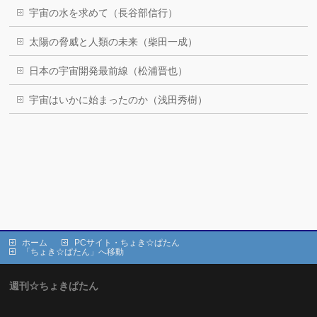
宇宙の水を求めて（長谷部信行）
太陽の脅威と人類の未来（柴田一成）
日本の宇宙開発最前線（松浦晋也）
宇宙はいかに始まったのか（浅田秀樹）
ホーム
PCサイト・ちょき☆ぱたん
「ちょき☆ぱたん」へ移動
週刊☆ちょきぱたん