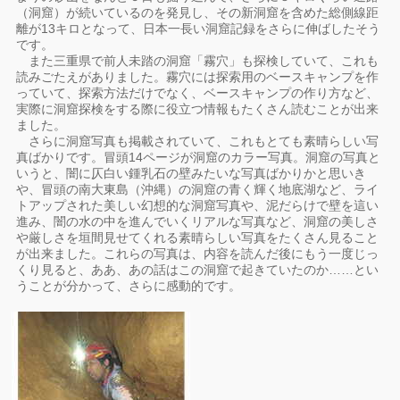
（洞窟）が続いているのを発見し、その新洞窟を含めた総側線距
離が13キロとなって、日本一長い洞窟記録をさらに伸ばしたそう
です。
また三重県で前人未踏の洞窟「霧穴」も探検していて、これも
読みごたえがありました。霧穴には探索用のベースキャンプを作
っていて、探索方法だけでなく、ベースキャンプの作り方など、
実際に洞窟探検をする際に役立つ情報もたくさん読むことが出来
ました。
さらに洞窟写真も掲載されていて、これもとても素晴らしい写
真ばかりです。冒頭14ページが洞窟のカラー写真。洞窟の写真と
いうと、闇に仄白い鍾乳石の壁みたいな写真ばかりかと思いき
や、冒頭の南大東島（沖縄）の洞窟の青く輝く地底湖など、ライ
トアップされた美しい幻想的な洞窟写真や、泥だらけで壁を這い
進み、闇の水の中を進んでいくリアルな写真など、洞窟の美しさ
や厳しさを垣間見せてくれる素晴らしい写真をたくさん見ること
が出来ました。これらの写真は、内容を読んだ後にもう一度じっ
くり見ると、ああ、あの話はこの洞窟で起きていたのか……とい
うことが分かって、さらに感動的です。