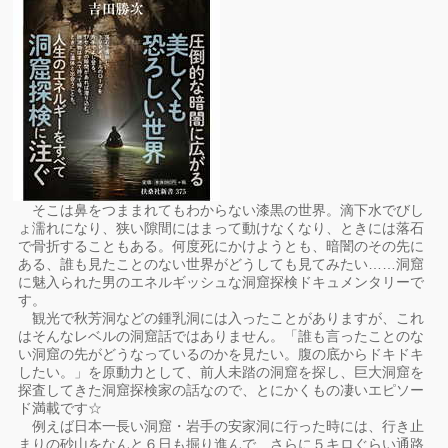
そこは鼻をつままれてもわからない漆黒の世界。滴下水でびし
ょ濡れになり、狭い隙間にはまって動けなくなり、ときには落石
で骨折することもある。何度死にかけようとも、暗闇のその先に
ある、誰も見たことのない世界がどうしても見てみたい……洞窟
に魅入られた男のエネルギッシュな洞窟探検ドキュメンタリーで
す。
観光で秋芳洞などの鍾乳洞には入ったことがありますが、これ
はそんなレベルの洞窟話ではありません。「誰も言ったことのな
い洞窟の先がどうなっているのかを見たい。腹の底からドキドキ
したい。」を原動力として、前人未踏の洞窟を探し、巨大洞窟を
探査してきた洞窟探検家の話なので、とにかくもの凄いエピソー
ド満載です☆
例えば日本一長い洞窟・岩手の安家洞に行った時には、行き止
まりの砂山をなんと６日も掘り進んで、さらに５キロぐらい通路