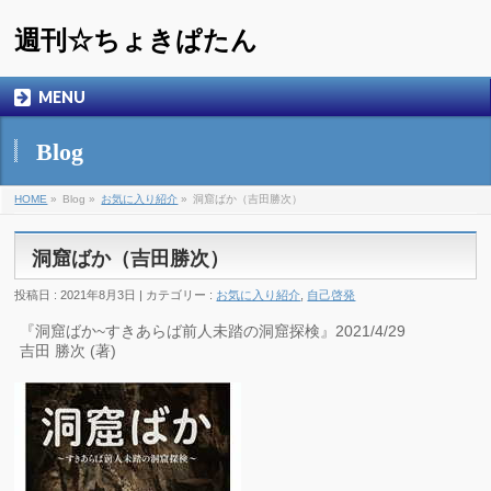
週刊☆ちょきぱたん
MENU
Blog
HOME
»
Blog »
お気に入り紹介
»
洞窟ばか（吉田勝次）
洞窟ばか（吉田勝次）
投稿日 : 2021年8月3日 | カテゴリー :
お気に入り紹介
,
自己啓発
『洞窟ばか~すきあらば前人未踏の洞窟探検』2021/4/29
吉田 勝次 (著)