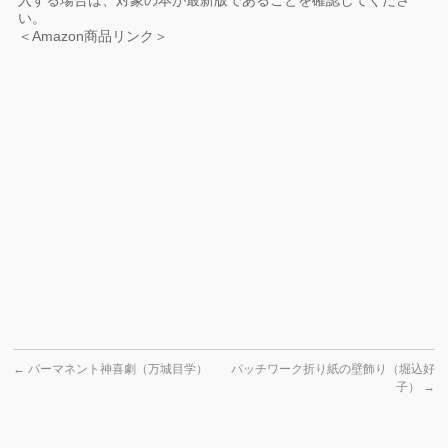
入する場合は、対象の本が最新版であることを確認してくださ
い。
＜Amazon商品リンク＞
←
パーマネント神喜劇（万城目学）
パッチワーク折り紙の壁飾り（堀込好
子）
→