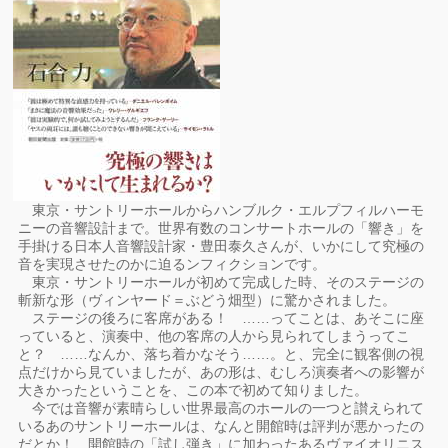
東京・サントリーホールからハンブルク・エルプフィルハーモ
ニーの音響設計まで。世界有数のコンサートホールの「響き」を
手掛ける日本人音響設計家・豊田泰久さんが、いかにして究極の
音を実現させたのかに迫るンフィクションです。
東京・サントリーホールが初めて完成した時、そのステージの
斬新な形（ヴィンヤード＝ぶどう畑型）に驚かされました。
ステージの後ろに客席がある！ ……ってことは、あそこに座
っていると、演奏中、他の客席の人から見られてしまうってこ
と？ ……なんか、落ち着かなそう……。と、完全に観客側の視
点だけから見ていましたが、あの形は、むしろ演奏者への影響が
大きかったということを、この本で初めて知りました。
今では音響が素晴らしい世界最高のホールの一つと讃えられて
いるあのサントリーホールは、なんと開館時は評判が悪かったの
だとか！ 開館時の「試し弾き」に加わったあるヴァイオリニス