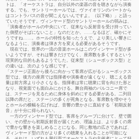
トは、「オーケストラは、自分以外の楽器の音を聴きながら演奏
する。でも、サントリーホールでは、ヴァイオリンのパートから
はコントラバスの音が聞こえないんですよ。（以下略）」と語っ
ていたそうです。ヴィンヤード型のサントリーホールの弱みは、
「演奏者がホールの中央にいて、従来なら反射音を受け持ってい
た側壁がそばにないこと」なのだとか。……なるほど、確かにそ
うですね……。ホールの特性を知ったうえで、より美しい響きに
なるように、演奏者は弾き方を変える必要があるそうです。
現在では、世界の一流の音楽ホールはこのヴィンヤード型が多
いようですが、それは響きだけでなく、座席数を多くするという
現実的な目的もあるようでした。従来型（シューボックス型）と
の違いは、次のような感じです。
「ステージ正面から後ろに向かって客席が広がるシューボックス
型では、後方の座席では指揮者や演奏者が遠くなり、聴こえる音
量は前方席より小さくなる。指揮者は常に聴衆に背を向けた形と
なり、視覚面でも面白みにかける。舞台両袖のバルコニー席で
は、ステージを見るために身体を斜めにする必要がある。二列目
以降の席だと、ステージの多くが死角となる。客席数を増やそう
とホールの横幅を広げれば、音響の豊かさに直結する「初期反射
音」が十分に得られない。
一方のヴィンヤード型では、客席をグループに分けて、壁で囲
い、その壁から初期反射音が届くため、理論上は、より多くの席
で豊かな響きを楽しめることになる。同じ敷地の広さであれば、
ヴィンヤード型の方がより多くの聴衆を入れることが可能にな
る。それは、いずれも興行面でオーケストラや主催者にとって好