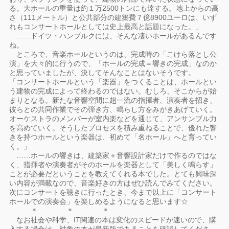
る。大ホールの重量は約１万2500トンにも達する。地上からの高
さ（111メートル）と公共部分の建築費７億8900ユーロは、いず
れもコンサートホールとしては史上最高と話題になった。」
……ドイツ・ハンブルクには、そんな凄いホールがあるんです
ね。
ところで、音楽ホールというのは、完成時の「こけら落とし公
演」を大々的に行うので、「ホールの完成＝響きの完成」なのか
と思っていましたが、決してそんなことはないそうです。
「コンサートホールという「楽器」をつくることは、ホールとい
う建物の完成によって終わるのではない。むしろ、そこからが始
まりとなる。新たな音響空間に超一流の指揮者、演奏者を招き、
彼らとの共同作業でその弾き方、鳴らし方をみがきあげていく。
オーケストラのメンバーが室内楽などを通じて、アンサンブル力
を高めていく。そうしたプロセスを積み重ねることで、優れた響
きを持つホールという楽器は、初めて「名ホール」へと育ってい
く。」
……ホールの響きは、建築家＋音響設計家だけで作るのではな
く、指揮者や演奏者がそのホールを楽器として「美しく鳴らす」
ことが必要だということを教えてくれる本でした。とても興味深
い内容が満載なので、音楽好きの方はぜひ読んでみてください。
次にコンサートを聴きに行ったとき、今まで以上に「コンサート
ホールでの演奏会」を楽しめるようになると思います☆
＊ ＊ ＊
なお社会や科学、IT関連の本は変化のスピードが速いので、購