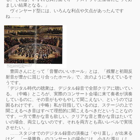
ましい結果となる。」
ヴィンヤード型には、いろんな利点や欠点があったんです
ね……。
豊田さんにとって「音響のいいホール」とは、「残響と初期反
射音が豊かに混じり合ったホール」で、次のように考えているそ
うです。
「デジタル時代の聴衆は、デジタル録音で全部クリアに聴いてい
る。（中略）ところが、実際のコンサート会場に来て奏者が演奏
しているのに、その音がもやもやして聞こえない、というのでは
困るわけです。（中略）私が目指しているのは、ステージの上で
聞こえるべき音はすべて理想的に聞こえるべきだということなの
です。一方で豊かな音も欲しい。クリアな音と豊かな音はたいて
いの場合、両立しないのです。それを両方とも高いレベルで実現
させたい。」
……スタジオでのデジタル録音の演奏は「やり直し」が出来る
けど、「一発勝負」のコンサートの場合には、小さな濁り（ミ