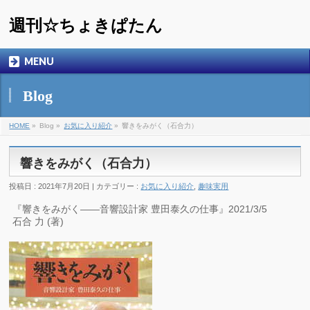
週刊☆ちょきぱたん
MENU
Blog
HOME
»
Blog »
お気に入り紹介
»
響きをみがく（石合力）
響きをみがく（石合力）
投稿日 : 2021年7月20日 | カテゴリー :
お気に入り紹介
,
趣味実用
『響きをみがく――音響設計家 豊田泰久の仕事』2021/3/5
石合 力 (著)