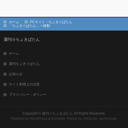
ホーム
PCサイト・ちょき☆ぱたん
「ちょき☆ぱたん」へ移動
週刊☆ちょきぱたん
ホーム
週刊ちょき☆ぱたん
お知らせ
サイト利用上の注意
プライバシー・ポリシー
Copyright ©
週刊☆ちょきぱたん
All Rights Reserved.
Powered by
WordPress
&
BizVektor Theme
by Vektor,Inc. technology.