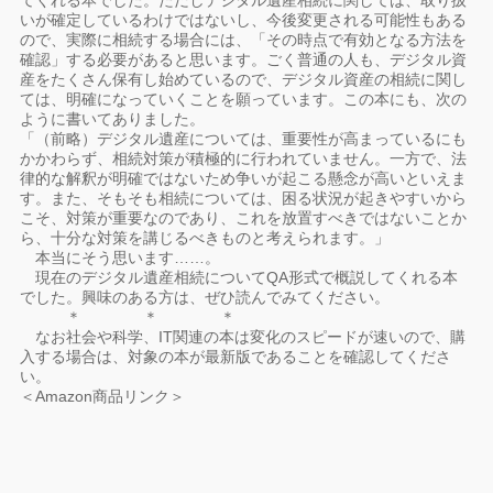
てくれる本でした。ただしデジタル遺産相続に関しては、取り扱
いが確定しているわけではないし、今後変更される可能性もある
ので、実際に相続する場合には、「その時点で有効となる方法を
確認」する必要があると思います。ごく普通の人も、デジタル資
産をたくさん保有し始めているので、デジタル資産の相続に関し
ては、明確になっていくことを願っています。この本にも、次の
ように書いてありました。
「（前略）デジタル遺産については、重要性が高まっているにも
かかわらず、相続対策が積極的に行われていません。一方で、法
律的な解釈が明確ではないため争いが起こる懸念が高いといえま
す。また、そもそも相続については、困る状況が起きやすいから
こそ、対策が重要なのであり、これを放置すべきではないことか
ら、十分な対策を講じるべきものと考えられます。」
本当にそう思います……。
現在のデジタル遺産相続についてQA形式で概説してくれる本
でした。興味のある方は、ぜひ読んでみてください。
＊ ＊ ＊
なお社会や科学、IT関連の本は変化のスピードが速いので、購
入する場合は、対象の本が最新版であることを確認してくださ
い。
＜Amazon商品リンク＞