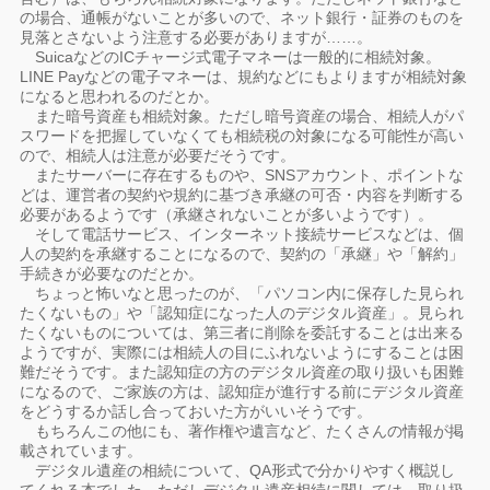
の場合、通帳がないことが多いので、ネット銀行・証券のものを
見落とさないよう注意する必要がありますが……。
SuicaなどのICチャージ式電子マネーは一般的に相続対象。
LINE Payなどの電子マネーは、規約などにもよりますが相続対象
になると思われるのだとか。
また暗号資産も相続対象。ただし暗号資産の場合、相続人がパ
スワードを把握していなくても相続税の対象になる可能性が高い
ので、相続人は注意が必要だそうです。
またサーバーに存在するものや、SNSアカウント、ポイントな
どは、運営者の契約や規約に基づき承継の可否・内容を判断する
必要があるようです（承継されないことが多いようです）。
そして電話サービス、インターネット接続サービスなどは、個
人の契約を承継することになるので、契約の「承継」や「解約」
手続きが必要なのだとか。
ちょっと怖いなと思ったのが、「パソコン内に保存した見られ
たくないもの」や「認知症になった人のデジタル資産」。見られ
たくないものについては、第三者に削除を委託することは出来る
ようですが、実際には相続人の目にふれないようにすることは困
難だそうです。また認知症の方のデジタル資産の取り扱いも困難
になるので、ご家族の方は、認知症が進行する前にデジタル資産
をどうするか話し合っておいた方がいいそうです。
もちろんこの他にも、著作権や遺言など、たくさんの情報が掲
載されています。
デジタル遺産の相続について、QA形式で分かりやすく概説し