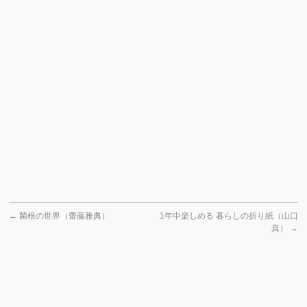
←
菌根の世界（齋藤雅典）
1年中楽しめる 暮らしの折り紙（山口
真）
→