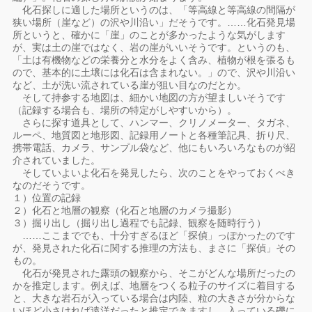
化石探しに適した場所というのは、「等高線と等高線の間隔が
狭い場所（崖など）の沢や川沿い」だそうです。……化石発見場
所というと、確かに「崖」のことが多かったような気がします
が、実は土の崖ではなく、岩の崖がいいそうです。というのも、
「土は有機物などの栄養分と水分をよく含み、植物が根を張るも
ので、基本的に土壌には化石は含まれない。」ので、沢や川沿い
など、土が洗い流されている崖が狙い目なのだとか。
そして持参する地図は、細かい地図の方が望ましいそうです
（記録する場合も、場所の特定がしやすいから）。
さらに探す道具として、ハンマー、クリノメーター、タガネ、
ルーペ、地質図と地形図、記録用ノートと各種筆記具、折り尺、
携帯電話、カメラ、サンプル袋など、他にもいろいろなものが紹
介されていました。
そしていよいよ化石を発見したら、次のことをやっておくべき
なのだそうです。
１）位置の記録
２）化石と地層の観察（化石と地層のカメラ撮影）
３）掘り出し（掘り出し過程でも記録、観察を随時行う）
……ここまででも、十分すぎるほど「探偵」っぽかったのです
が、発見された化石に関する推理の方法も、まさに「探偵」その
もの。
化石が発見された露頭の観察から、そこがどんな場所だったの
かを推定します。例えば、地層をつくる粒子のサイズに着目する
と、大きな岩石が入っている場合は内陸、粒の大きさが分からな
いほど小さければ遠洋だったと推定できますし、入っている礫に