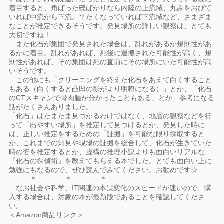
着目すると、角ばった礫ばかりなら内陸の上流域、丸みをおびて
いれば中流から下流。平たくなっていれば下流域など、さまざま
なことが推定できるそうです。発見場所の詳しい観察は、とても
大切ですね！
また化石が集団で発見された場合は、乱れがあるか規則性があ
るかに着目。乱れがあれば、死後に運搬された可能性が高く、規
則性があれば、その集団は死の直前にその場所にいた可能性が高
いそうです。
この他にも「クリーニングを終えた化石をあえて白くすること
もある（白くすると凸凹の影がより明瞭になる）」とか、「化石
のCTスキャンで骨肉腫が分かったこともある」とか、参考になる
話がたくさんありました。
「化石」はたまたま見つかるわけではなく、地層の観察などを行
って「出やすい場所」を推定して見つけるとか、発見した時に
は、正しい推定をするための「証拠」を可能な限り採取すると
か、これまでの知見や現場の証拠を総合して、化石が生きていた
時の姿を推定するとか、虚構の推理小説よりも面白いリアルな
『化石の探偵術』を教えてもらえる本でした。とても面白い上に
勉強にもなるので、ぜひ読んでみてください。お勧めです☆
＊ ＊ ＊
なお社会や科学、IT関連の本は変化のスピードが速いので、購
入する場合は、対象の本が最新版であることを確認してくださ
い。
＜Amazon商品リンク＞