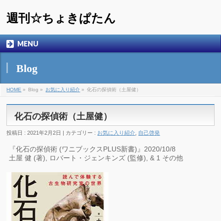
週刊☆ちょきぱたん
MENU
Blog
HOME
»
Blog »
お気に入り紹介
»
化石の探偵術（土屋健）
化石の探偵術（土屋健）
投稿日 : 2021年2月2日 | カテゴリー :
お気に入り紹介
,
自己啓発
『化石の探偵術 (ワニブックスPLUS新書)』2020/10/8
土屋 健 (著), ロバート・ジェンキンズ (監修), & 1 その他