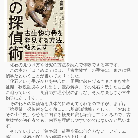
化石の見つけ方や研究の方法を読んで体験できる本です。
この本の「はじめに」には、「古生物学」の手法は、まさに探
偵学だということが書いてありました。
「化石という手がかりを中心に、周囲に散らばるさまざまな物的
証拠・状況証拠を探し出し、読み解き、その化石を残した古生物
に迫っていく……良質の推理小説のような、そんな楽しさが古生
物学にあります。」
その化石の探偵術を具体的に教えてくれるのですが、まずは
「第零部 探偵術を知る前に……基礎知識編」として、「おおよ
その生命史」や恐竜に関する概要知識も紹介してくれるので、古
生物学の初心者でも、内容を理解しやすいのではないかと思いま
す。
そしていよいよ「第壱部 徒手空拳は似合わない（アイテム
編）」。化石の探し方の解説が始まります。