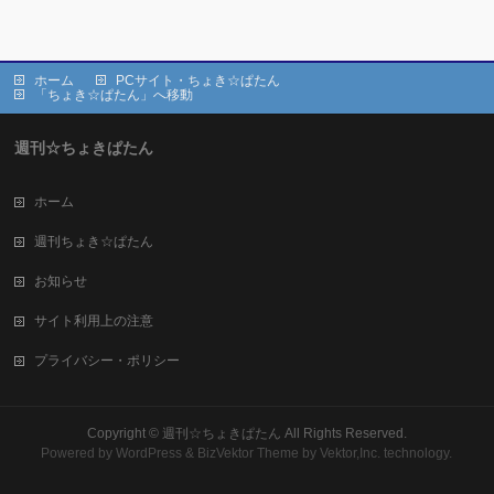
ホーム
PCサイト・ちょき☆ぱたん
「ちょき☆ぱたん」へ移動
週刊☆ちょきぱたん
ホーム
週刊ちょき☆ぱたん
お知らせ
サイト利用上の注意
プライバシー・ポリシー
Copyright ©
週刊☆ちょきぱたん
All Rights Reserved.
Powered by
WordPress
&
BizVektor Theme
by Vektor,Inc. technology.