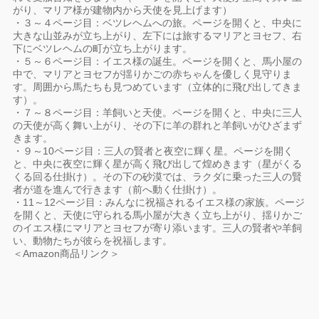
がり、マリア様が建物内から天使を見上げます）
・３～４ページ目：ベツレヘムへの旅。ページを開くと、中央に
大きな山並みが立ち上がり、左下には旅するマリアとヨセフ、右
下にベツレヘムの町が立ち上がります。
・５～６ページ目：イエス様の誕生。ページを開くと、馬小屋の
中で、マリアとヨセフが揺りかごの赤ちゃんを優しく見守りま
す。周囲から馬たちも見つめています（立体的に飛び出してきま
す）。
・７～８ページ目：羊飼いと天使。ページを開くと、中央に三人
の天使が高く舞い上がり、その下に羊の群れと羊飼いがひざまず
きます。
・９～10ページ目：三人の賢者と夜空に輝く星。ページを開く
と、中央に夜空に輝く星が高く飛び出して煌めきます（星がくる
くる回る仕掛け）。その下の砂漠では、ラクダに乗った三人の賢
者が道を進んで行きます（前へ動く仕掛け）。
・11～12ページ目：みんなに祝福されるイエス様の家族。ページ
を開くと、天使に守られる馬小屋が大きく立ち上がり、揺りかご
のイエス様にマリアとヨセフが寄り添います。三人の賢者や羊飼
い、動物たちが彼らを祝福します。
＜Amazon商品リンク＞