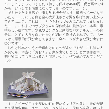
ルーしてしまっていました（何しろ価格が4500円＋税と高めです
から、どうしても慎重になってしまうのです。……）。
でもたまたま書店で中身を見る機会があり、最初のページを開
いたら……ふわっと白と金の大天使さまが翼を広げて舞い上がっ
てきて……こ、これは！ と心をわしづかみにされてしまいまし
た……。これまでのサブダさんの傑作絵本に負けない、本当に素
晴らしい絵本です。水色やピンクなど綺麗なパステルカラーの背
景に、とても大きな白い仕掛けが細かく作り込まれていて、ペー
ジから躍動的に飛び出してきます（全ページが大きな飛び出す仕
掛けです）。
しかけ絵本というと子供向けのものが多いですが、これは大人
が見ても、本当に「おお！」と声が出てしまうほどの傑作絵本。
贈り物にしても喜ばれること間違いなし。ぜひ眺めてみてくださ
い☆
・１～２ページ目：ナザレの町の若い娘マリアの前に、天使が現
れて受胎告知をします。（ページを開くと、天使が空高く舞い上