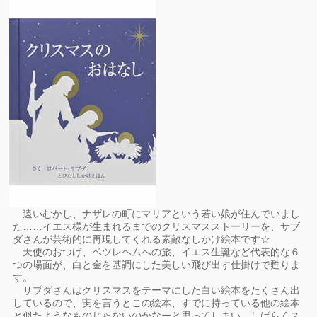
遠いむかし、ナザレの町にマリアという若い娘が住んでいまし
た……イエス様が生まれるまでのクリスマスストーリーを、サブ
ダさんが芸術的に再現してくれる素敵なしかけ絵本です☆
天使のおつげ、ベツレヘムへの旅、イエス生誕など代表的な６
つの場面が、白と金を基調にした美しい飛び出す仕掛けで甦りま
す。
サブダさんはクリスマスをテーマにした白い絵本をたくさん出
しているので、実を言うとこの絵本、すでに持っている他の絵本
と似たようなものじゃないのかなーと思ってしまい、しばらくス