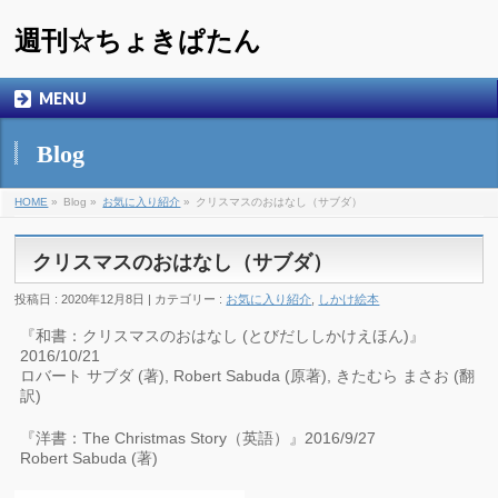
週刊☆ちょきぱたん
MENU
Blog
HOME
»
Blog »
お気に入り紹介
»
クリスマスのおはなし（サブダ）
クリスマスのおはなし（サブダ）
投稿日 : 2020年12月8日 | カテゴリー :
お気に入り紹介
,
しかけ絵本
『和書：クリスマスのおはなし (とびだししかけえほん)』
2016/10/21
ロバート サブダ (著), Robert Sabuda (原著), きたむら まさお (翻
訳)
『洋書：The Christmas Story（英語）』2016/9/27
Robert Sabuda (著)