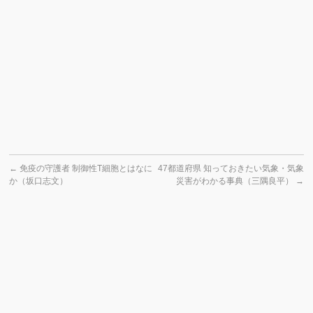
←
免疫の守護者 制御性T細胞とはなに
47都道府県 知っておきたい気象・気象
か（坂口志文）
災害がわかる事典（三隅良平）
→