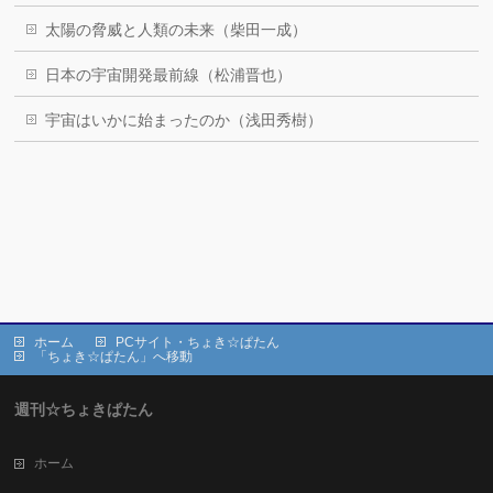
太陽の脅威と人類の未来（柴田一成）
日本の宇宙開発最前線（松浦晋也）
宇宙はいかに始まったのか（浅田秀樹）
ホーム
PCサイト・ちょき☆ぱたん
「ちょき☆ぱたん」へ移動
週刊☆ちょきぱたん
ホーム