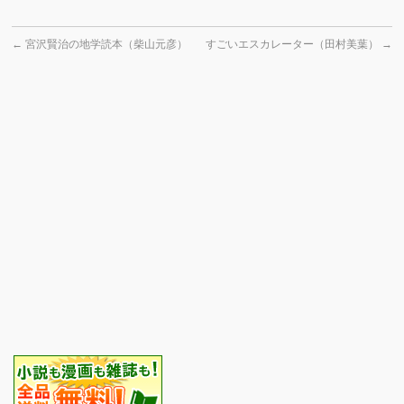
←
宮沢賢治の地学読本（柴山元彦）
すごいエスカレーター（田村美葉）
→