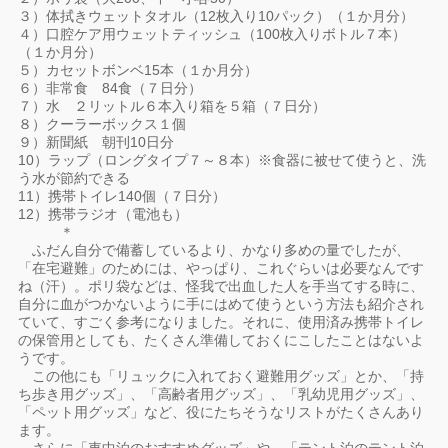
３）体拭きウェットタオル（12枚入り10パック）（１か月分）
４）口腔ケア用ウェットティッシュ（100枚入りボトル７本）
（１か月分）
５）カセットボンベ15本（１か月分）
６）非常食 84食（７日分）
７）水 ２リットル６本入り箱を５箱（７日分）
８）クーラーボックス１個
９）新聞紙 朝刊10日分
10）ラップ（ロングタイプ７～８本）※食器に被せて使うと、洗
う水が節約できる
11）携帯トイレ140個（７日分）
12）携帯ラジオ（電池も）
＊
ふだん自分で備蓄しているより、かなり多めの量でしたが、
「在宅避難」のためには、やっぱり、これぐらいは必要なんです
ね（汗）。ポリ袋などは、怪我で出血した人を手当てする時に、
自分に血がつかないように手にはめて使うという方法も紹介され
ていて、すごく参考になりました。それに、使用済み携帯トイレ
の保管用としても、たくさん準備しておくにこしたことはないよ
うです。
この他にも「リュックに入れておく避難用グッズ」とか、「持
ち歩き用グッズ」、「高齢者用グッズ」、「乳幼児用グッズ」、
「ペット用グッズ」など、役にたちそうなリストがたくさんあり
ます。