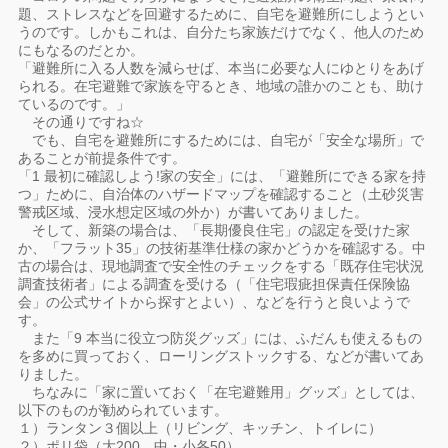
題、ストレスなどを回避するために、自宅を避難所にしようとい
うのです。しかもこれは、自分たち家族だけでなく、他人のため
にもなるのだとか。
「避難所に入る人数を減らせば、本当に必要な人にゆとりをあげ
られる。在宅避難で家族を守るとき、地域の誰かのことも、助け
ているのです。」
その通りですね☆
でも、自宅を避難所にするためには、自宅が「安全な場所」で
あることが前提条件です。
「1 最初に確認しよう!家の安全」には、「避難所にできる家を持
つ」ために、自治体のハザードマップを確認すること（土砂災害
警戒区域、浸水想定区域の外か）が書いてありました。
そして、新築の場合は、「長期優良住宅」の認定を受けた家
か、「フラット35」の技術基準仕様の家かどうかを確認する。中
古の場合は、現地調査で安全性のチェックをする「既存住宅状況
調査技術者」による調査を受ける（「住宅瑕疵担保責任保険協
会」の公式サイトから探すとよい）、などを行うと良いようで
す。
また「9 本当に役立つ防災グッズ」には、ふだんも使えるもの
を多めに買っておく、ローリングストックする、などが書いてあ
りました。
ちなみに「家に置いておく「在宅避難用」グッズ」としては、
以下のものが勧められています。
１）ランタン３個以上（リビング、キッチン、トイレに）
２）ポリ袋（大200、中・小各50）