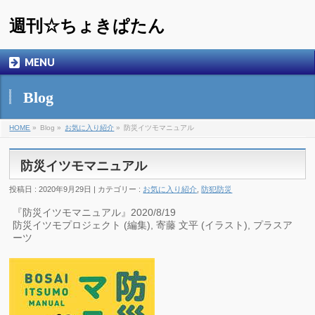
週刊☆ちょきぱたん
MENU
Blog
HOME
»
Blog »
お気に入り紹介
»
防災イツモマニュアル
防災イツモマニュアル
投稿日 : 2020年9月29日 | カテゴリー :
お気に入り紹介
,
防犯防災
『防災イツモマニュアル』2020/8/19
防災イツモプロジェクト (編集), 寄藤 文平 (イラスト), プラスア
ーツ