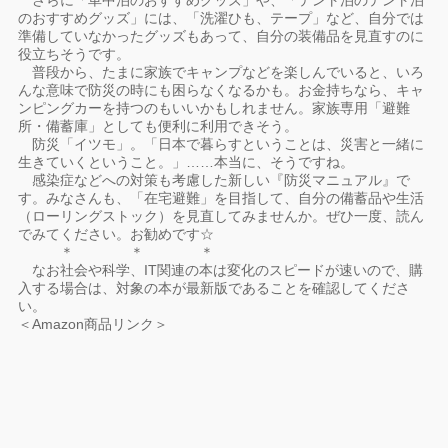
さらに「車中泊のおすすめグッズ」や、「テント泊のテント泊
のおすすめグッズ」には、「洗濯ひも、テープ」など、自分では
準備していなかったグッズもあって、自分の装備品を見直すのに
役立ちそうです。
普段から、たまに家族でキャンプなどを楽しんでいると、いろ
んな意味で防災の時にも困らなくなるかも。お金持ちなら、キャ
ンピングカーを持つのもいいかもしれません。家族専用「避難
所・備蓄庫」としても便利に利用できそう。
防災「イツモ」。「日本で暮らすということは、災害と一緒に
生きていくということ。」……本当に、そうですね。
感染症などへの対策も考慮した新しい『防災マニュアル』で
す。みなさんも、「在宅避難」を目指して、自分の備蓄品や生活
（ローリングストック）を見直してみませんか。ぜひ一度、読ん
でみてください。お勧めです☆
＊ ＊ ＊
なお社会や科学、IT関連の本は変化のスピードが速いので、購
入する場合は、対象の本が最新版であることを確認してくださ
い。
＜Amazon商品リンク＞