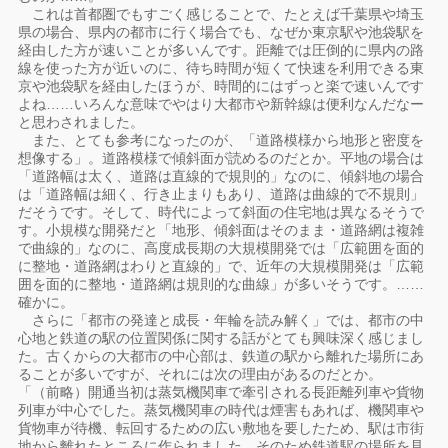
これは首都圏でもすごく感じることで、たとえば千葉県や埼玉
県の場合、県内の都市に行く場合でも、なぜか東京駅や池袋駅を
経由した方が速いことが多いんです。距離では圧倒的に県内の路
線を使った方が近いのに、待ち時間が短くて快速を利用できる東
京や池袋駅を経由したほうが、時間的にはずっと楽で速いんです
よね……いろんな意味でやはり大都市や新幹線は便利なんだなー
と思わされました。
また、とても参考になったのが、「道路模様から地形と密度を
想像する」。道路模様で傾斜面が読めるのだとか。平地の場合は
「道路幅は太く、道路は直線的で規則的」なのに、傾斜地の場合
は「道路幅は細く、行き止まりもあり、道路は曲線的で不規則」
だそうです。そして、時代によって斜面の住宅地は異なるそうで
す。小規模な開発だと「地形、傾斜面はそのまま・道路網は複雑
で曲線的」なのに、高度成長期の大規模開発では「広範囲を面的
に整地・道路網はわりと直線的」で、近年の大規模開発は「広範
囲を面的に整地・道路網は規則的な曲線」が多いそうです。……
確かに。
さらに「都市の発達と成長・年輪を読み解く」では、都市の中
心地と鉄道の駅の位置関係に関する話がとても興味深く感じまし
た。古くからの大都市の中心部は、鉄道の駅から離れた場所にあ
ることが多いですが、それには次の理由があるのだとか。
「（前略）開通当初は蒸気機関車で牽引される長距離列車や貨物
列車が中心でした。蒸気機関車の時代は煙害もあれば、機関車や
貨物車が待機、転回するための広い敷地を要したため、駅は市街
地から離れたところに作られました。そのため鉄道駅の場所を見