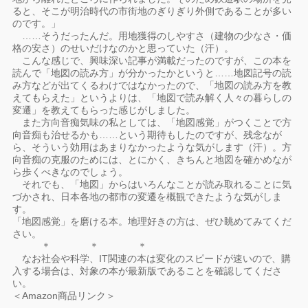
ると、そこが明治時代の市街地のぎりぎり外側であることが多い
のです。」
……そうだったんだ。用地獲得のしやすさ（建物の少なさ・価
格の安さ）のせいだけなのかと思っていた（汗）。
こんな感じで、興味深い記事が満載だったのですが、この本を
読んで「地図の読み方」が分かったかというと……地図記号の読
み方などが出てくるわけではなかったので、「地図の読み方を教
えてもらえた」というよりは、「地図で読み解く人々の暮らしの
変遷」を教えてもらった感じがしました。
また方向音痴気味の私としては、「地図感覚」がつくことで方
向音痴も治せるかも……という期待もしたのですが、残念なが
ら、そういう効用はあまりなかったような気がします（汗）。方
向音痴の克服のためには、とにかく、きちんと地図を確かめなが
ら歩くべきなのでしょう。
それでも、「地図」からはいろんなことが読み取れることに気
づかされ、日本各地の都市の変遷を概観できたような気がしま
す。
「地図感覚」を磨ける本。地理好きの方は、ぜひ眺めてみてくだ
さい。
＊ ＊ ＊
なお社会や科学、IT関連の本は変化のスピードが速いので、購
入する場合は、対象の本が最新版であることを確認してくださ
い。
＜Amazon商品リンク＞