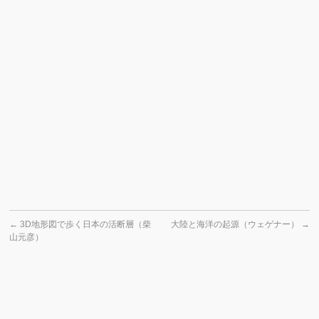
←
3D地形図で歩く日本の活断層（柴
大陸と海洋の起源（ウェゲナー）
→
山元彦）