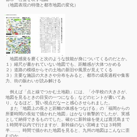
（地図表現の特徴と都市地図の変化）
地図感覚を磨くと次のような技能が身についてくるのだとか。
１）縮尺が書かれていない地図でも、距離感が大体つかめる
２）道路の模様からその土地の新旧や風景が見えてくる
３）主要な施設の大きさや分布をみると、都市の成長過程や集客
力、街の賑わいが読み解ける
＊
例えば「点と線でつかむ土地勘」には、「小学校の大きさが、
地図を見るときの目安の一つになる」などのヒントが書いてあ
り、なるほど、賢い視点だなーと感心させられました。
また「地図上の長さと距離の体感をつなげる」の「福岡からの
所要時間の長短で描かれた地図」はかなり衝撃的でしたが、実感
として納得できるものでした。確かに新幹線を使えば鹿児島まで
１時間半以内で行けますが、新幹線のない宮崎までは３時間
半……。時間で描かれた地図を見ると、九州の地図はこんなに歪
むのか……。