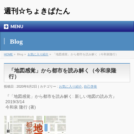
週刊☆ちょきぱたん
MENU
Blog
HOME
»
Blog »
お気に入り紹介
»
「地図感覚」から都市を読み解く（今和泉隆行）
「地図感覚」から都市を読み解く（今和泉隆
行）
投稿日 : 2020年6月2日 | カテゴリー :
お気に入り紹介
,
自己啓発
『「地図感覚」から都市を読み解く: 新しい地図の読み方』
2019/3/14
今和泉 隆行 (著)