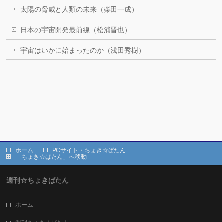
太陽の脅威と人類の未来（柴田一成）
日本の宇宙開発最前線（松浦晋也）
宇宙はいかに始まったのか（浅田秀樹）
ホーム
PCサイト・ちょき☆ぱたん
「ちょき☆ぱたん」へ移動
週刊☆ちょきぱたん
ホーム