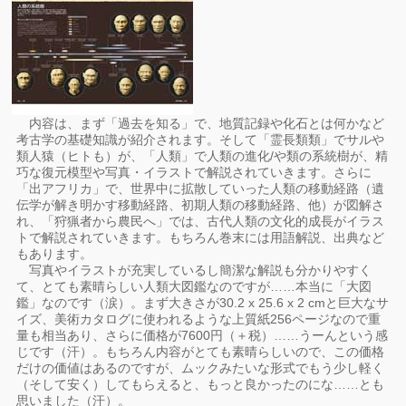
内容は、まず「過去を知る」で、地質記録や化石とは何かなど
考古学の基礎知識が紹介されます。そして「霊長類類」でサルや
類人猿（ヒトも）が、「人類」で人類の進化/や類の系統樹が、精
巧な復元模型や写真・イラストで解説されていきます。さらに
「出アフリカ」で、世界中に拡散していった人類の移動経路（遺
伝学が解き明かす移動経路、初期人類の移動経路、他）が図解さ
れ、「狩猟者から農民へ」では、古代人類の文化的成長がイラス
トで解説されていきます。もちろん巻末には用語解説、出典など
もあります。
写真やイラストが充実しているし簡潔な解説も分かりやすく
て、とても素晴らしい人類大図鑑なのですが……本当に「大図
鑑」なのです（涙）。まず大きさが30.2 x 25.6 x 2 cmと巨大なサ
イズ、美術カタログに使われるような上質紙256ページなので重
量も相当あり、さらに価格が7600円（＋税）……うーんという感
じです（汗）。もちろん内容がとても素晴らしいので、この価格
だけの価値はあるのですが、ムックみたいな形式でもう少し軽く
（そして安く）してもらえると、もっと良かったのにな……とも
思いました（汗）。