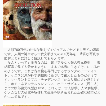
人類700万年の壮大な旅をヴィジュアルでたどる世界初の図鑑
です。人類の誕生から古代文明までの700万年を、豊富な写真や
図解とともに詳しく解説してもらえます。
なんといっても圧巻なのは、超リアルな人類の復元模型！ 表
紙写真で見ても分かるように、まるで本当に生きてそこにいるか
のようです。これは古生物を専門とするオランダのアーティス
ト、ケニス兄弟が科学的根拠に基づいて復元したものだそうで
す。サヘラントロプス・チャデンシス（かなり猿に近い感じ）か
ら、ホモ・ネアンデルタレンシス、ホモ・サピエンス（現生人）
までの頭部復元模型は13体、これらは、古人類学、人体解剖学、
ゲノムなどの研究を駆使して生命を吹き込まれた正確な模型だと
か……必見です。