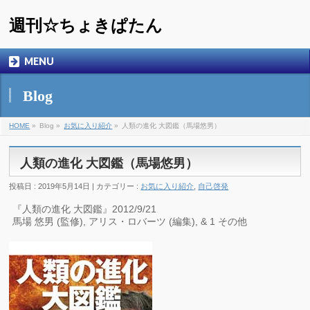
週刊☆ちょきぱたん
MENU
Blog
HOME
»
Blog »
お気に入り紹介
»
人類の進化 大図鑑（馬場悠男）
人類の進化 大図鑑（馬場悠男）
投稿日 : 2019年5月14日 | カテゴリー :
お気に入り紹介
,
自己啓発
『人類の進化 大図鑑』2012/9/21
馬場 悠男 (監修), アリス・ロバーツ (編集), & 1 その他