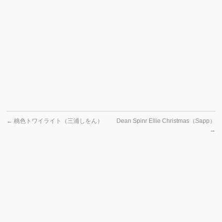
←
桃色トワイライト（三浦しをん）
Dean Spinr Ellie Christmas（Sapp）
→