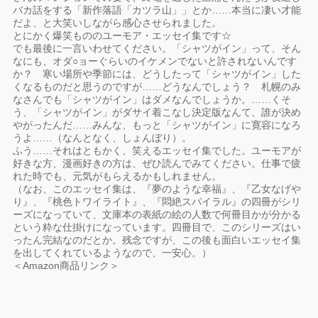
バカ話をする「新作落語「カツラ山」」とか……本当に凄い才能
だよ、と大笑いしながら感心させられました。
とにかく爆笑もののユーモア・エッセイ集です☆
でも最後に一言いわせてください。「シャツがイン」って、そん
なにも、オダ○ョーぐらいのイケメンでないと許されないんです
か？ 寒い場所や季節には、どうしたって「シャツがイン」した
くなるものだと思うのですが……どうなんでしょう？ 札幌のみ
なさんでも「シャツがイン」はダメなんでしょうか。……くそ
う、「シャツがイン」がダサイ着こなし決定版なんて、誰が決め
やがったんだ……みんな、もっと「シャツがイン」に寛容になろ
うよ……（なんとなく、しょんぼり）。
ふう……それはともかく、笑えるエッセイ集でした。ユーモアが
好きな方、漫画好きの方は、ぜひ読んでみてください。仕事で疲
れた時でも、元気がもらえるかもしれません。
（なお、このエッセイ集は、『夢のような幸福』、『乙女なげや
り』、『桃色トワイライト』、『悶絶スパイラル』の四冊がシリ
ーズになっていて、文庫本の表紙の絵の人数で何冊目かが分かる
という粋な仕掛けになっています。四冊目で、このシリーズはい
ったん完結なのだとか。残念ですが、この後も面白いエッセイ集
を出してくれているようなので、一安心。）
＜Amazon商品リンク＞