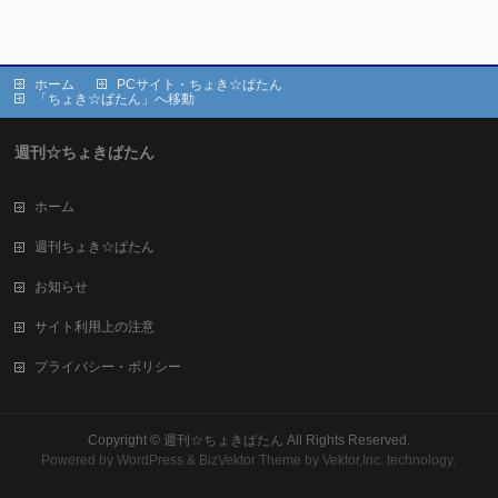
ホーム
PCサイト・ちょき☆ぱたん
「ちょき☆ぱたん」へ移動
週刊☆ちょきぱたん
ホーム
週刊ちょき☆ぱたん
お知らせ
サイト利用上の注意
プライバシー・ポリシー
Copyright ©
週刊☆ちょきぱたん
All Rights Reserved.
Powered by
WordPress
&
BizVektor Theme
by Vektor,Inc. technology.