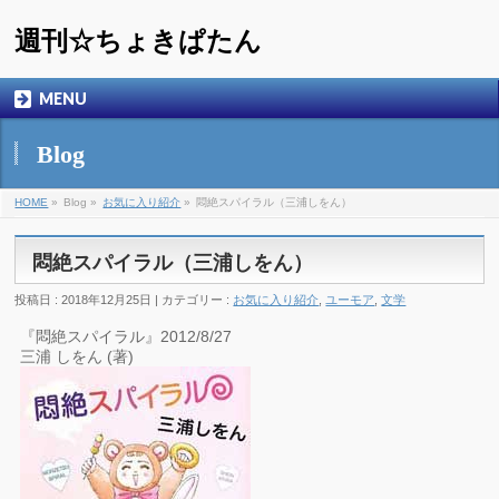
週刊☆ちょきぱたん
MENU
Blog
HOME
»
Blog »
お気に入り紹介
»
悶絶スパイラル（三浦しをん）
悶絶スパイラル（三浦しをん）
投稿日 : 2018年12月25日 | カテゴリー :
お気に入り紹介
,
ユーモア
,
文学
『悶絶スパイラル』2012/8/27
三浦 しをん (著)