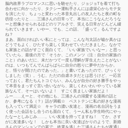
脳内政界ラブロマンスに思いを馳せたり、ジョジョTを着て打ち
合わせに向かったり、タクシー運転手さんには虚栄心からモテ女
を演じたり、ちょっと変わった本音丸出しの友人たちと夜の町を
彷徨ったりと……三浦さんの日常って、本当にこうなんだろうな
ーと想像させられるほどのリアルさで、笑える日常がどんどん綴
られていきます。いやー、でも、この話、「盛って」るんですよ
ね？
まあ、面白ければいい私にとっては、こんな与太話が嘘か真かは
どうでもよく、ひたすら楽しく笑わせていただきました。なかで
も家族との話がすごく面白くて、「いい家族でいいなー」と思っ
ていたら、最後の方で「そうか、このメンツ（注：自分の家族の
こと）のあいだに、未だかつて一度も理解が芽生えたことがない
のは、いつもてんでんばらばらに自分の怒りに夢中だからか。
と、悟りが開けたのであった。」と書いてあったので、びっくり
しました（笑）。うむ。ただの自虐ネタだとは思うけど、一応言
っておく。君たちんトコぐらい、みんなが自分の好き勝手をやっ
て本音をまっすぐ言い合いながら、楽しくわいわいやっている家
族なんて、そーはいないよ！ すごく羨ましい家族だよ！
ふー……えーと、その他にも、三浦さんの溺愛する漫画の話と
か、参考になる（？）話が満載☆ ベストテンに私の好きな漫画
も入っていて満足☆ キャラの濃い友達と、漫画の名台詞をうま
く使った会話をし合うのも面白くて、うーん私も学生時代にやっ
たなーとしみじみ……。いい友達を持ってますね！ てか、さす
がに友達多いな！ しかも本当に良い友達ばかりのようで、新婚
さんのマンションでの宴で、終電を逃した三浦さんたちが夜通し