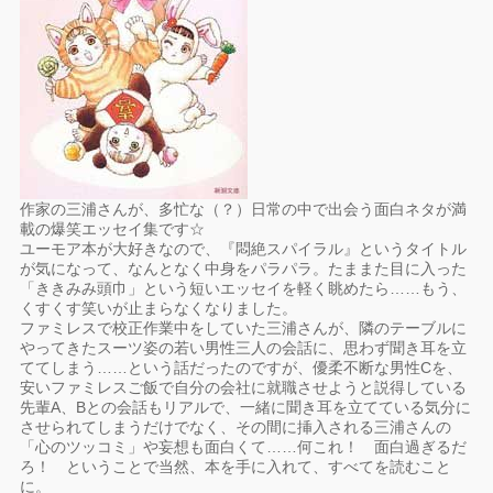
作家の三浦さんが、多忙な（？）日常の中で出会う面白ネタが満
載の爆笑エッセイ集です☆
ユーモア本が大好きなので、『悶絶スパイラル』というタイトル
が気になって、なんとなく中身をパラパラ。たままた目に入った
「ききみみ頭巾」という短いエッセイを軽く眺めたら……もう、
くすくす笑いが止まらなくなりました。
ファミレスで校正作業中をしていた三浦さんが、隣のテーブルに
やってきたスーツ姿の若い男性三人の会話に、思わず聞き耳を立
ててしまう……という話だったのですが、優柔不断な男性Cを、
安いファミレスご飯で自分の会社に就職させようと説得している
先輩A、Bとの会話もリアルで、一緒に聞き耳を立てている気分に
させられてしまうだけでなく、その間に挿入される三浦さんの
「心のツッコミ」や妄想も面白くて……何これ！ 面白過ぎるだ
ろ！ ということで当然、本を手に入れて、すべてを読むこと
に。