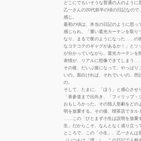
どこにでもいそうな普通の人のように
乙一さんの20代前半の頃の日記なの
感じ。
最初の頃は、本当の日記のように思っ
感じられ、「重い遮光カーテンを取り
なり、まるで夜のようになった……の
なコテコテのギャグがあるか！」とツ
が分かっていながら、遮光カーテンを
表情が、リアルに想像できてしまう…
その後、だいぶ後になって、やっぱり
いの。面白ければ、それでいいの。所
の。
そして、たまに、「ほう」と感心させ
「表参道まで出向き、「フィリップ・
おもしろかった。その指人形劇をどの
明を放棄する。その後、喫茶店でタル
……この「ひとまず小生は説明を放棄
生」だからこそ、なんとなく成り立っ
ところで、この「小生」、乙一さんは
（いつもは「僕」）。この日記で人称