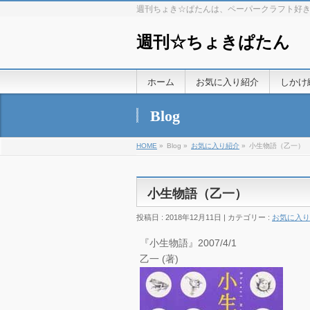
週刊ちょき☆ぱたんは、ペーパークラフト好
週刊☆ちょきぱたん
ホーム
お気に入り紹介
しかけ
Blog
HOME
»
Blog »
お気に入り紹介
»
小生物語（乙一）
小生物語（乙一）
投稿日 : 2018年12月11日 | カテゴリー :
お気に入り
『小生物語』2007/4/1
乙一 (著)