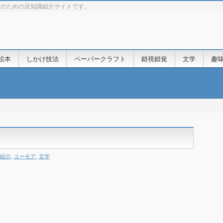
きのための豆知識紹介サイトです。
絵本
しかけ技法
ペーパークラフト
錯視錯覚
文学
趣
紹介
,
ユーモア
,
文学