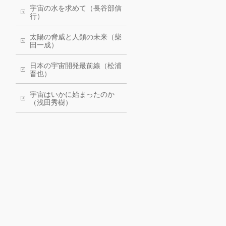
宇宙の水を求めて（長谷部信
行）
太陽の脅威と人類の未来（柴
田一成）
日本の宇宙開発最前線（松浦
晋也）
宇宙はいかに始まったのか
（浅田秀樹）