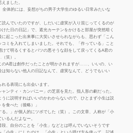
思えました。
で、全体的には、妄想がちの男子大学生のゆるい日常みたいな
て読んでいたのですが、しだいに虚実が入り混じってくるのが
つけた日の日記」で、遮光カーテンをかけると部屋が突然暗く
後に起こった出来事に大笑いさせられながらも、思わず「こん
ッコミを入れてしまいました。それでも、「作っている」こと
開けて明るくするとバツの悪そうな顔をして戻ってくるA君の
…（笑）。
このA君は創作だったことが明かされますが……、いいの、い
詮は知らない他人の日記なんて、虚実なんて、どうでもいい
られる表現にも出会います。
シャンティ・カンパニー」の芝居を見た。指人形の劇だった。
ように説明すればいいのかわからないので、ひとまず小生は説
トを食べた（後略）」
する。」が個人的にツボでした（笑）。この文章、人称が「小
ているんだよなー。
普段、自分のことを「小生」などとは呼んでいないそうです
を「小生」にしたのは、「小生」という呼び方を使って、記述