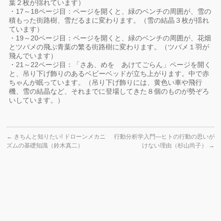
葉２枚が揺れています）
・17～18ページ目：ページを開くと、緑のベンチの周囲が、雪の
積もった街路樹、雪だるまに変わります。（雪の結晶３枚が揺れ
ています）
・19～20ページ目：ページを開くと、緑のベンチの周囲が、花畑
とツバメの飛ぶ青葉の繁る街路樹に変わります。（ツバメ１羽が
飛んでいます）
・21～22ページ目：「さあ、めを あけてごらん」ページを開く
と、吊り下げ飾りのあるベビーベッドが立ち上がります。中で赤
ちゃんが眠っています。（吊り下げ飾りには、黄色い車や飛行
機、雪の結晶など、それまでに登場してきた８個のものが勢ぞろ
いしています。）
←
きちんと知りたい! ドローンメカニ
行動分析学入門―ヒトの行動の思いが
ズムの基礎知識（鈴木真二）
けない理由（杉山尚子）
→