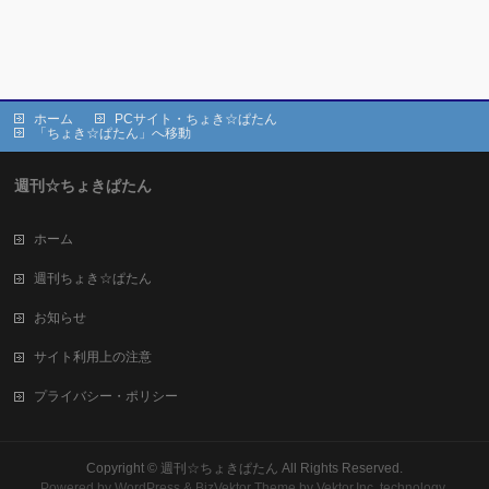
ホーム
PCサイト・ちょき☆ぱたん
「ちょき☆ぱたん」へ移動
週刊☆ちょきぱたん
ホーム
週刊ちょき☆ぱたん
お知らせ
サイト利用上の注意
プライバシー・ポリシー
Copyright ©
週刊☆ちょきぱたん
All Rights Reserved.
Powered by
WordPress
&
BizVektor Theme
by Vektor,Inc. technology.