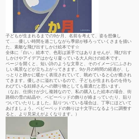
子どもが生まれるまでの9か月、名前を考えて、姿を想像し
て……優しい時間を過ごしながら季節が移ろっていくさまを描い
た、素敵な飛び出すしかけ絵本です☆
全体に「白い」絵本で、色彩は派手ではありませんが、飛び出す
しかけやアイデアはかなり凝っている大人向けの絵本です。
ページを開くと、短い詩のような文章と、そのイメージにふさわ
しい風景などが立ち上がってきます。9か月の時間の経過が、し
っとりと静かに暖かく表現されていて、眺めていると心が癒され
てきます。優しさに溢れているので、子どもが生まれるのを待ち
わびている妊婦さんへの贈り物としても最適だと思います。
（なお、仕掛けが少し複雑なので、私の購入した絵本の場合、街
路樹の雪の結晶や、ベビーベッドの飾りが絡まっていたり、貼り
ついていたりしました。貼りついている場合は、丁寧にほどいて
あげましょう。ベビーベッドの飾りは十文字になるように調整す
ると、より見栄えがよくなります。）