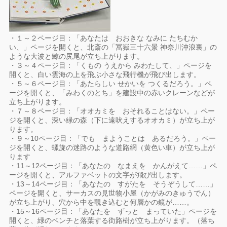
・１～２ページ目：「あなたは おおきな なみに たちむか
い、」ページを開くと、北斎の「冨嶽三十六景 神奈川沖浪裏」の
ような大波と鯨の尻尾が立ち上がります。
・３～４ページ目：「くもの うえから みわたして、」ページを
開くと、白い雲海の上を飛ぶ小さな飛行機が飛び出します。
・５～６ページ目：「あたらしい せかいを つくるだろう。」ペ
ージを開くと、「みわくのとち」を建設中の赤いクレーンなどが
立ち上がります。
・７～８ページ目：「オオカミを おそれることはない。」ペー
ジを開くと、深い緑の森（下に遠吠えするオオカミ）が立ち上が
ります。
・９～10ページ目：「でも まようことは あるだろう。」ペー
ジを開くと、螺旋の迷路のような道路網（黄色い車）が立ち上が
ります
・11～12ページ目：「あなたの なまえを かんがえて……」ペ
ージを開くと、アルファベットの文字が飛び出します。
・13～14ページ目：「あなたの すがたを そうぞうして……」
ページを開くと、サーカスの見世物小屋（かがみのきゅうでん）
が立ち上がり、穴から中を覗き込むと何層かの鏡が……。
・15～16ページ目：「あなたを ずっと まっていた」ページを
開くと、緑のベンチと落葉する街路樹が立ち上がります。（落ち