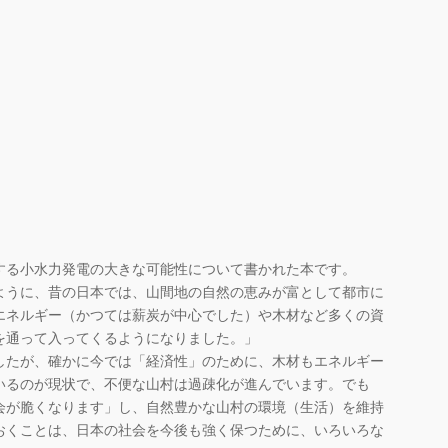
する小水力発電の大きな可能性について書かれた本です。
ように、昔の日本では、山間地の自然の恵みが富として都市に
エネルギー（かつては薪炭が中心でした）や木材など多くの資
を通って入ってくるようになりました。」
したが、確かに今では「経済性」のために、木材もエネルギー
いるのが現状で、不便な山村は過疎化が進んでいます。でも
会が脆くなります」し、自然豊かな山村の環境（生活）を維持
おくことは、日本の社会を今後も強く保つために、いろいろな