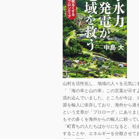
山村を活性化し、地域の人々を元気に
「「海の幸と山の幸」この言葉が示す
流れ込んでいました。ところが今は、
源を輸入に依存しており、海外から港
という文章が「プロローグ」にありま
もその多くを海外からの輸入に頼って
「町育ちの人たちばかりになると、社
することや、エネルギーを分散させて