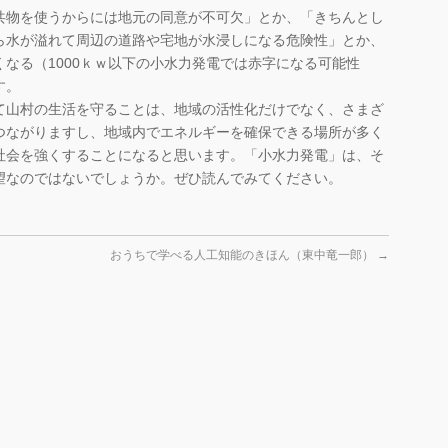
共物を使うからには地元の同意が不可欠」とか、「きちんとし
ら水が溢れて周辺の道路や宅地が水浸しになる危険性」とか、
なる（1000ｋｗ以下の小水力発電では赤字になる可能性
す。
て山村の生活を守ることは、地域の活性化だけでなく、さまざ
つながりますし、地域内でエネルギーを確保できる場所が多く
社会を強くすることになると思います。「小水力発電」は、そ
望なのではないでしょうか。ぜひ読んでみてください。
）
おうちで学べる人工知能のきほん（東中竜一郎）
→