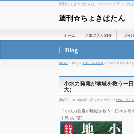
週刊ちょき☆ぱたんは、ペーパークラフト好
週刊☆ちょきぱたん
ホーム
お気に入り紹介
しかけ
Blog
HOME
»
Blog »
お気に入り紹介
»
小水力発電が地域
小水力発電が地域を救うー日
大）
投稿日 : 2018年5月15日 | カテゴリー :
お気に入り
『小水力発電が地域を救うー日本を明るく
中島 大 (著)