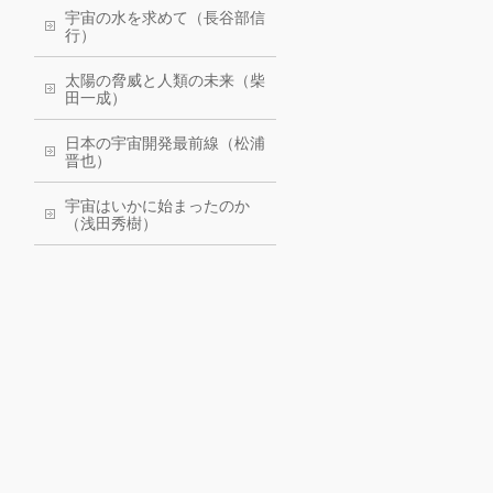
宇宙の水を求めて（長谷部信
行）
太陽の脅威と人類の未来（柴
田一成）
日本の宇宙開発最前線（松浦
晋也）
宇宙はいかに始まったのか
（浅田秀樹）