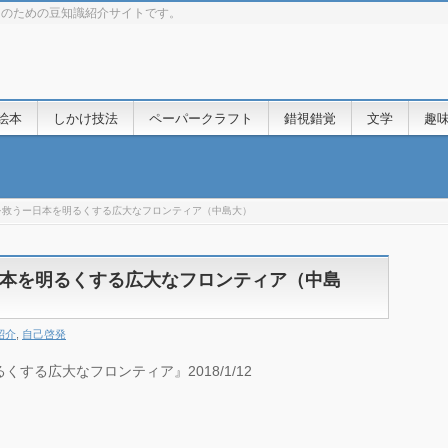
きのための豆知識紹介サイトです。
絵本
しかけ技法
ペーパークラフト
錯視錯覚
文学
趣
を救うー日本を明るくする広大なフロンティア（中島大）
本を明るくする広大なフロンティア（中島
紹介
,
自己啓発
する広大なフロンティア』2018/1/12