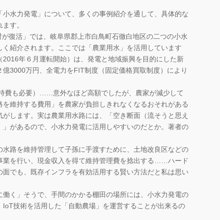
「小水力発電」について、多くの事例紹介を通して、具体的な
れます。
村が復活」では、岐阜県郡上市白鳥町石徹白地区の二つの小水
しく紹介されます。ここでは「農業用水」を活用しています
2016年６月運転開始）は、発電と地域振興を目的にした新
億3000万円、全電力をFIT制度（固定価格買取制度）により
維持費も必要）……意外なほど高額でしたが、農家が減少して
路を維持する費用」を農家が負担しきれなくなるおそれがある
気がします。実は農業用水路には、「空き断面（流そうと思え
）」があるので、小水力発電に活用しやすいのだとか。著者の
の水路を維持管理して子孫に手渡すために、土地改良区などの
事業を行い、現金収入を得て維持管理費を捻出する……ハード
の面でも、既存インフラを有効活用する賢い方法だと私は思い
に働く」そうで、手間のかかる棚田の場所には、小水力発電の
IoT技術を活用した「自動農場」を運営することが出来るの