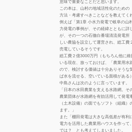
意味で重要なことだと思います。
この本は、山村の地域活性化のための
方法・考慮すべきことなどを教えてく
例えば「第1章 小水力発電で岐阜の山
力発電の事例が、その経緯とともに詳
が、その一つの石徹白番場清流発電所（
しい農協を設立して運営され、総工費２
売電しているそうです。
総工費２億3000万円（もちろん他に
いる現在、放っておけば、「農業用水
ので、検討する価値は十分ありそうな
ば水を流せる、空いている面積がある
中島さんは次のように言っています。
「日本の水田農業を支える水路網。そ
農業団体が水路網を有効活用して発電
（土木設備）の面でもソフト（組織）
ます。」
また「棚田発電は大きな高低差が有利
電力を活用した農業用ハウスを作って、
では？ とも考えてしまいました。