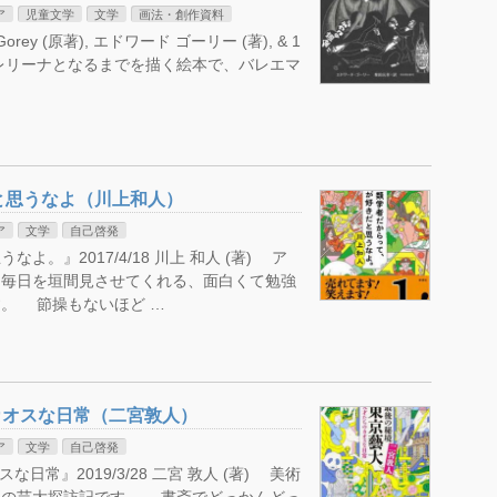
ア
児童文学
文学
画法・創作資料
orey (原著), エドワード ゴーリー (著), & 1
レリーナとなるまでを描く絵本で、バレエマ
と思うなよ（川上和人）
ア
文学
自己啓発
。』2017/4/18 川上 和人 (著) ア
る毎日を垣間見させてくれる、面白くて勉強
。 節操もないほど …
のカオスな日常（二宮敦人）
ア
文学
自己啓発
日常』2019/3/28 二宮 敦人 (著) 美術