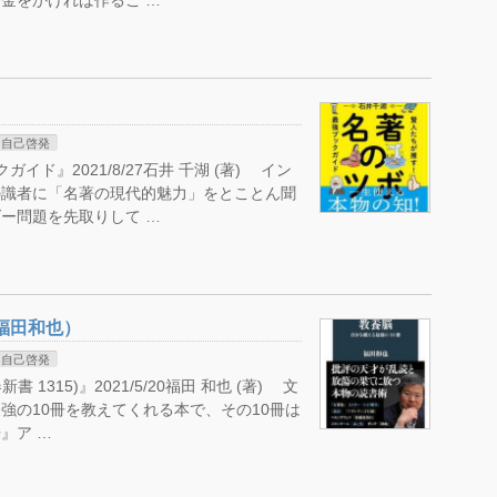
金をかければ作るこ …
自己啓発
イド』2021/8/27石井 千湖 (著) イン
の識者に「名著の現代的魅力」をとことん聞
ー問題を先取りして …
福田和也）
自己啓発
1315)』2021/5/20福田 和也 (著) 文
強の10冊を教えてくれる本で、その10冊は
』ア …