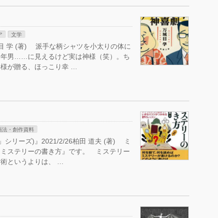
ア
文学
城目 学 (著) 派手な柄シャツを小太りの体に
中年男……に見えるけど実は神様（笑）。ち
様が贈る、ほっこり幸 …
画法・創作資料
ーズ)』2021/2/26柏田 道夫 (著) ミ
『ミステリーの書き方』です。 ミステリー
術というよりは、 …