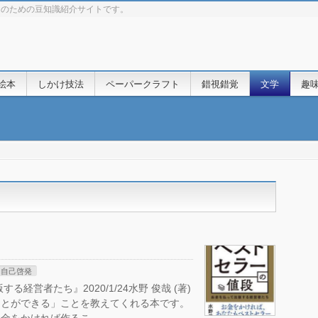
きのための豆知識紹介サイトです。
絵本
しかけ技法
ペーパークラフト
錯視錯覚
文学
趣
自己啓発
経営者たち』2020/1/24水野 俊哉 (著)
ことができる」ことを教えてくれる本です。