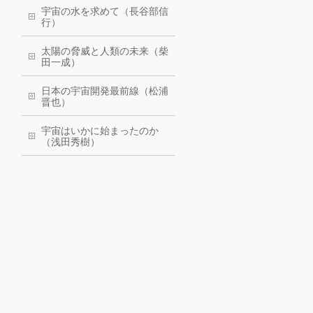
宇宙の水を求めて（長谷部信
行）
太陽の脅威と人類の未来（柴
田一成）
日本の宇宙開発最前線（松浦
晋也）
宇宙はいかに始まったのか
（浅田秀樹）