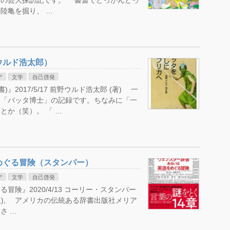
倒の芸大探訪記です。 書斎でどっかんどっ
陸亀を掘り、 …
ウルド浩太郎）
ア
文学
自己啓発
2017/5/17 前野ウルド浩太郎 (著) 一
た「バッタ博士」の記録です。ちなみに「一
とか（笑）。 「 …
めぐる冒険（スタンパー）
ア
文学
自己啓発
険』2020/4/13 コーリー・スタンパー
江 (翻訳), アメリカの伝統ある辞書出版社メリア
さ …