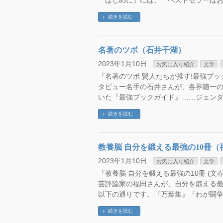
「はじめに」には、「ベストセラーはお
続きを読む
名著のツボ（石井千湖）
2023年1月10日
お気に入り紹介
文学
『名著のツボ 賢人たちが推す!最強ブックガ
タビュー名手の石井さんが、各界随一
いた『最強ブックガイド』……ジェンダ
続きを読む
教養脳 自分を鍛える最強の10冊（
2023年1月10日
お気に入り紹介
文学
『教養脳 自分を鍛える最強の10冊 (文春新書 
芸評論家の福田さんが、自分を鍛える最
以下の通りです。『万葉集』『わが闘争
続きを読む