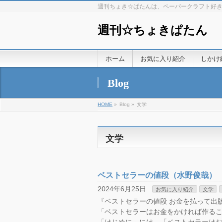
週刊ちょき☆ぱたんは、ペーパークラフト好
週刊☆ちょきぱたん
ホーム
お気に入り紹介
しかけ
Blog
HOME
»
Blog »
文学
文学
ベストセラーの値段（水野俊哉）
2024年6月25日
お気に入り紹介
文学
『ベストセラーの値段 お金を払って出版する
「ベストセラーはお金をかければ作る