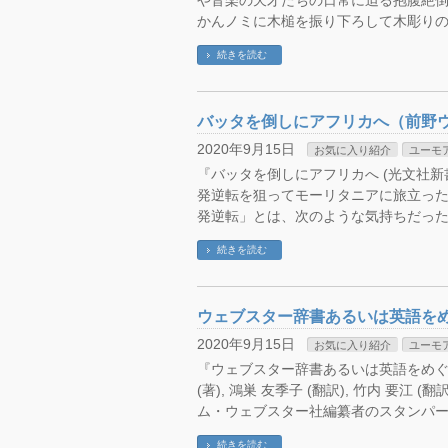
や音楽の天才たちの日常に迫る抱腹絶
かんノミに木槌を振り下ろして木彫りの
続きを読む
バッタを倒しにアフリカへ（前野
2020年9月15日
お気に入り紹介
ユーモ
『バッタを倒しにアフリカへ (光文社新書)』
発逆転を狙ってモーリタニアに旅立っ
発逆転」とは、次のような気持ちだった
続きを読む
ウェブスター辞書あるいは英語を
2020年9月15日
お気に入り紹介
ユーモ
『ウェブスター辞書あるいは英語をめぐる冒
(著), 鴻巣 友季子 (翻訳), 竹内 要
ム・ウェブスター社編纂者のスタンパー
続きを読む