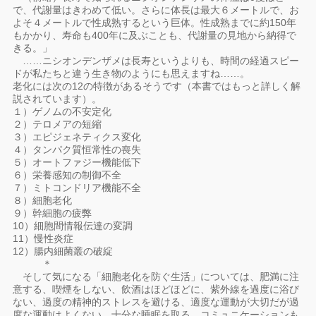
で、代謝量はきわめて低い。さらに体長は最大６メートルで、お
よそ４メートルで性成熟するという巨体。性成熟までに約150年
もかかり、寿命も400年に及ぶことも、代謝量の見地から納得で
きる。」
……ニシオンデンザメは長寿というよりも、時間の経過スピー
ドが私たちと違う生き物のようにも思えますね……。
老化には次の12の特徴があるそうです（本書ではもっと詳しく解
説されています）。
１）ゲノムの不安定化
２）テロメアの短縮
３）エピジェネティクス変化
４）タンパク質恒常性の喪失
５）オートファジー機能低下
６）栄養感知の制御不全
７）ミトコンドリア機能不全
８）細胞老化
９）幹細胞の疲弊
10）細胞間情報伝達の変調
11）慢性炎症
12）腸内細菌叢の破綻
＊
そして気になる「細胞老化を防ぐ生活」については、肥満に注
意する、喫煙をしない、飲酒はほどほどに、紫外線を過度に浴び
ない、過度の精神的ストレスを避ける、適度な運動が大切だが過
度な運動はよくない、十分な睡眠を取る、コミュニケーションも