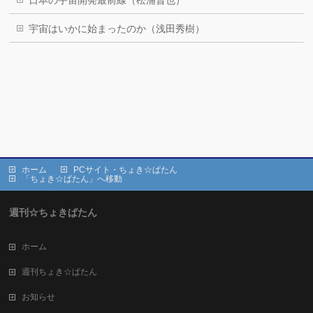
日本の宇宙開発最前線（松浦晋也）
宇宙はいかに始まったのか（浅田秀樹）
ホーム
PCサイト・ちょき☆ぱたん
「ちょき☆ぱたん」へ移動
週刊☆ちょきぱたん
ホーム
週刊ちょき☆ぱたん
お知らせ