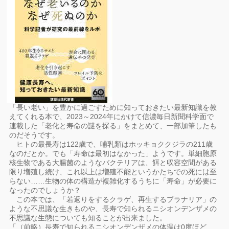
「長い老い」を豊かに過ごすために知っておきたい最新知識を教
えてくれる本で、2023～2024年にかけて信濃毎日新聞科学面で
連載した「老化と寿命の謎を探る」をまとめて、一部加筆したも
のだそうです。
ヒトの最長寿は122歳で、哺乳類はホッキョククジラの211歳
なのだとか。でも「寿命は最初はなかった」ようです。単細胞原
核生物である大腸菌のようなバクテリアは、餌と収容空間がある
限り増殖し続け、これ以上は増殖不能というかたちでの死には至
らない……生物の体の構造が複雑化するうちに「寿命」が必要に
なったのでしょうか？
この本では、「若返りをするクラゲ、再生するプラナリア」の
ような不思議な生きものや、長寿で知られるニシオンデンザメの
不思議な生態についても知ることが出来ました。
「（前略）長寿で知られるニシオンデンザメの体温は0度ほど