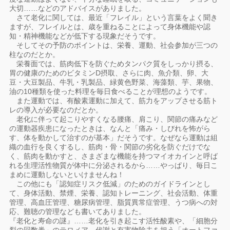
大切……などのアドバイスがありました。
さて老化に関しては、最近「フレイル」という言葉をよく聞き
ますが、フレイルとは、歳を重ねることによって身体機能や認
知・精神機能などが低下する現象だそうです。
そしてその予防のポイントは、栄養、運動、社会参加が三つの
柱なのだとか。
栄養面では、筋肉低下を防ぐためタンパク質をしっかり摂る、
胃の健康のためのビタミンD摂取、さらに肉、魚介類、卵、大
豆・大豆製品、牛乳・乳製品、緑黄色野菜、海藻類、芋、果物、
油の10種類を使った料理を毎日食べることが理想のようです。
また運動では、有酸素運動に加えて、筋力をアップさせる筋ト
レの導入が必要なのだとか。
老化に伴って起こりやすくなる腰痛、肩こり、関節の痛みなど
の運動器疾患になったときは、なんと「痛み・しびれを怖がら
す、体を動かして治すのが基本」だそうです。なぜなら運動は組
織の血行を良くするし、筋肉・骨・関節の劣化を防ぐだけでな
く、筋肉を動かすと、さまざまな機能を持つマイオカインと呼ば
れる生理活性物質が体中に分泌されるから……やっぱり、毎日こ
まめに運動しないといけませんね！
この他にも「認知症リスク低減」のためのガイドラインとし
て、身体活動、禁煙、栄養、認知トレーニング、社会活動、体重
管理、高血圧管理、糖尿病管理、脂質異常症管理、うつ病への対
応、難聴の管理なども書いてありました。
『老化と寿命の謎』……老化を引き起こす活性酸素や、「細胞分