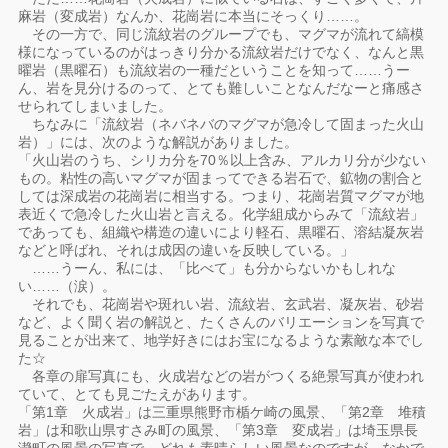
麻岩（変成岩）なんか、花崗岩に本当にそっくり……。
その一方で、同じ流紋岩のグループでも、マグマが流れて縞模
様になっているのがはっきり分かる流紋岩だけでなく、なんと黒
曜岩（黒曜石）も流紋岩の一種だということを知って……うー
ん、岩を見分けるのって、とても難しいことなんだなーと痛感さ
せられてしまいました。
ちなみに「流紋岩（ネバネバのマグマが急冷して固まった火山
岩）」には、次のような解説がありました。
「火山岩のうち、シリカ分を70％以上含み、アルカリ分が少ない
もの。粘性の高いマグマが固まってできる岩石で、鉱物の割合と
しては深成岩の花崗岩に相当する。つまり、花崗岩質マグマが地
表近くで急冷した火山岩と言える。化学組成からみて「流紋岩」
であっても、組織や構造の違いにより軽石、黒曜石、溶結凝灰岩
などと呼ばれ、それは成因の違いを反映している。」
……うーん、私には、「比べて」も分からないかもしれな
い……（涙）。
それでも、花崗岩や斑れい岩、流紋岩、玄武岩、凝灰岩、砂岩
など、よく聞く岩の解説と、たくさんのバリエーションを写真で
見ることが出来て、地学好きにはお宝になるような素敵な本でし
た☆
各章の扉写真にも、火成岩などの岩がつくる絶景写真が使われ
ていて、とても見ごたえがあります。
「第1章 火成岩」は三重県熊野市楯ケ崎の風景、「第2章 堆積
岩」は和歌山県すさみ町の風景、「第3章 変成岩」は埼玉県長