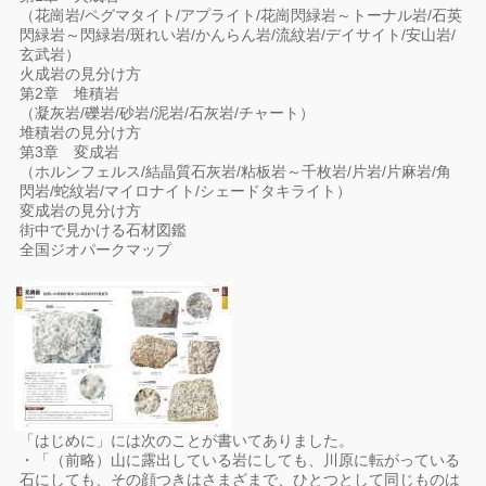
（花崗岩/ペグマタイト/アプライト/花崗閃緑岩～トーナル岩/石英
閃緑岩～閃緑岩/斑れい岩/かんらん岩/流紋岩/デイサイト/安山岩/
玄武岩）
火成岩の見分け方
第2章 堆積岩
（凝灰岩/礫岩/砂岩/泥岩/石灰岩/チャート）
堆積岩の見分け方
第3章 変成岩
（ホルンフェルス/結晶質石灰岩/粘板岩～千枚岩/片岩/片麻岩/角
閃岩/蛇紋岩/マイロナイト/シェードタキライト）
変成岩の見分け方
街中で見かける石材図鑑
全国ジオパークマップ
「はじめに」には次のことが書いてありました。
・「（前略）山に露出している岩にしても、川原に転がっている
石にしても、その顔つきはさまざまで、ひとつとして同じものは