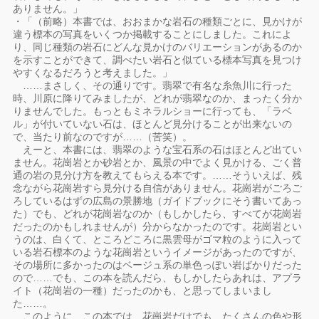
ありません。」
・「（前略）本書では、おおまかな岩石の種類ごとに、見かけが
違う標本の写真をいくつか掲載することにしました。これによ
り、同じ種類の岩石にどんな見かけのバリエーションがあるのか
を示すことができて、調べたい岩石と似ている標本写真を見つけ
やすくなるだろうと考えました。」
……まさしく、その通りです。翡翠で有名な糸魚川に行った
時、川原に降りてみましたが、どれが翡翠なのか、まったく分か
りませんでした。もっともミネラルショーに行っても、「ラベ
ル」が付いていない石は、ほとんど見分けることが出来ないの
で、当たり前なのですが……（苦笑）。
えーと、本書には、翡翠のような宝石系の石はほとんど出てい
ません。花崗岩とか砂岩とか、風景の中でよく見かける、ごく普
通の岩の見分け方を教えてもらえる本です。……そういえば、残
念ながら花崗岩すら見分ける自信がありません。花崗岩がごろご
ろしているはずの広島の景勝地（ガイドブックにそう書いてあっ
た）でも、どれが花崗岩なのか（もしかしたら、すべてが花崗岩
だったのかもしれませんが）分からなかったのです。花崗岩とい
うのは、白くて、ところどころに黒雲母がゴマ粒のように入って
いる岩石標本のような花崗岩というイメージがあったのですが、
その場所に多かったのはベージュ系の単色っぽい岩ばかりだった
ので……でも、この本を読んだら、もしかしたらあれは、アプラ
イト（花崗岩の一種）だったのかも、と思ってしまいまし
た……。
このように、この本では、花崗岩だけでも、たくさんの色や形