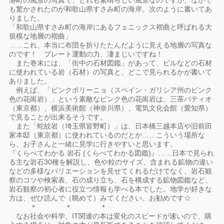
瀞町の風景の写真で、どれも素晴らしい風景なのですが、なかで
も驚かされたのが和歌山県すさみ町の海岸。次のように書いてあ
りました。
「和歌山県すさみ町の海岸にあるフェニックス褶曲と呼ばれる大
規模な地層の褶曲」
……これ、本当に布団を折りたたんだように見える地層の写真な
のです！ プレート運動の力、凄まじいですね！
また巻末には、「街中の石材図鑑」があって、ビルなどの石材
に使われている岩（石材）の写真と、どこで見られるかが書いて
ありました。
例えば、「ピンクポリーニョ（スペイン・ガリシア州のピンク
色の花崗岩）」という素敵なピンク色の花崗岩は、三茶パティオ
（東京都）、横浜美術館（神奈川県）、電気文化会館（愛知県）
で見ることが出来るそうです。
また「蛇紋岩（埼玉県皆野町）」は、日本橋三越本店や旧前田
家本邸（東京都）に使われているのだとか……こういう場所な
ら、お子さんと一緒に見学に行きやすいと思います。
『くらべてわかる 岩石 (くらべてわかる図鑑)』……日本で見られ
る主な岩石30種を解説し、色や粒のサイズ、含まれる鉱物の違い
などの多様なバリエーションを見せてくれるだけでなく、岩石観
察のコツや検索表、石の成り立ち、石を構成する鉱物図鑑など、
岩石観察の初心者に役立つ情報も学べる本でした。地学が好きな
方は、ぜひ読んで（眺めて）みてください。お勧めです☆
＊ ＊ ＊
なお社会や科学、IT関連の本は変化のスピードが速いので、購