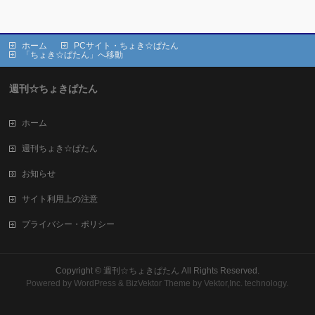
ホーム
PCサイト・ちょき☆ぱたん
「ちょき☆ぱたん」へ移動
週刊☆ちょきぱたん
ホーム
週刊ちょき☆ぱたん
お知らせ
サイト利用上の注意
プライバシー・ポリシー
Copyright ©
週刊☆ちょきぱたん
All Rights Reserved.
Powered by
WordPress
&
BizVektor Theme
by Vektor,Inc. technology.