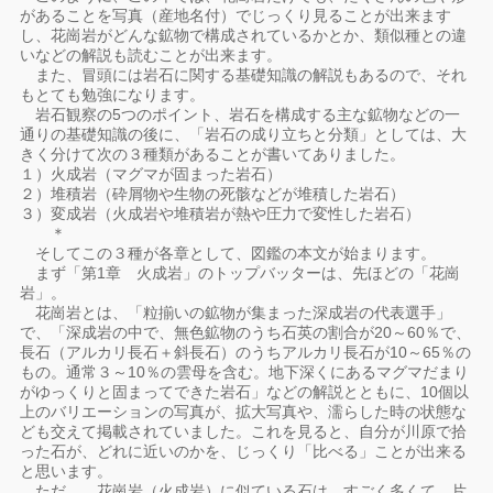
があることを写真（産地名付）でじっくり見ることが出来ます
し、花崗岩がどんな鉱物で構成されているかとか、類似種との違
いなどの解説も読むことが出来ます。
また、冒頭には岩石に関する基礎知識の解説もあるので、それ
もとても勉強になります。
岩石観察の5つのポイント、岩石を構成する主な鉱物などの一
通りの基礎知識の後に、「岩石の成り立ちと分類」としては、大
きく分けて次の３種類があることが書いてありました。
１）火成岩（マグマが固まった岩石）
２）堆積岩（砕屑物や生物の死骸などが堆積した岩石）
３）変成岩（火成岩や堆積岩が熱や圧力で変性した岩石）
＊
そしてこの３種が各章として、図鑑の本文が始まります。
まず「第1章 火成岩」のトップバッターは、先ほどの「花崗
岩」。
花崗岩とは、「粒揃いの鉱物が集まった深成岩の代表選手」
で、「深成岩の中で、無色鉱物のうち石英の割合が20～60％で、
長石（アルカリ長石＋斜長石）のうちアルカリ長石が10～65％の
もの。通常３～10％の雲母を含む。地下深くにあるマグマだまり
がゆっくりと固まってできた岩石」などの解説とともに、10個以
上のバリエーションの写真が、拡大写真や、濡らした時の状態な
ども交えて掲載されていました。これを見ると、自分が川原で拾
った石が、どれに近いのかを、じっくり「比べる」ことが出来る
と思います。
ただ……花崗岩（火成岩）に似ている石は、すごく多くて、片