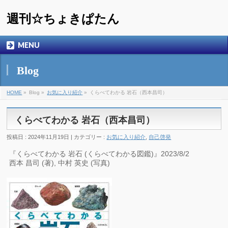
週刊☆ちょきぱたん
MENU
Blog
HOME
»
Blog »
お気に入り紹介
»
くらべてわかる 岩石（西本昌司）
くらべてわかる 岩石（西本昌司）
投稿日 : 2024年11月19日 | カテゴリー :
お気に入り紹介
,
自己啓発
『くらべてわかる 岩石 (くらべてわかる図鑑)』2023/8/2
西本 昌司 (著), 中村 英史 (写真)