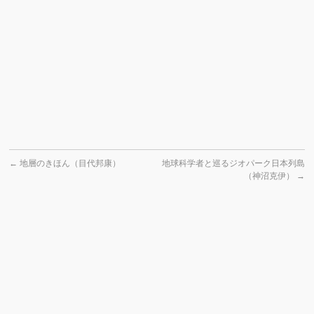
←
地層のきほん（目代邦康）
地球科学者と巡るジオパーク日本列島
（神沼克伊）
→