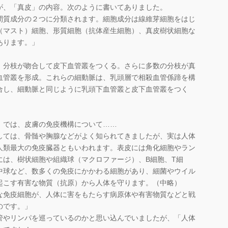
が、「真皮」の内容。次のように書いてありました。
間質成分の２つに分類されます。細胞成分は線維芽細胞をはじ
（マスト）細胞、形質細胞（抗体産生細胞）、真皮樹状細胞な
あります。」
、分枝が吻合して皮下血管叢をつくる。さらに多数の分枝が真
血管叢を形成。これらの細動脈は、乳頭層で相殺血管係蹄を構
合し、細動脈と同じように乳頭下血管叢と皮下血管叢をつく
では、皮膚の免疫機構について……
しては、骨髄や胸腺などがよく知られてきましたが、実は人体
人類最大の免疫臓器ともいわれます。表皮には角化細胞やラン
には、樹状細胞や組織球（マクロファージ）、B細胞、T細
中球など、数多くの免疫にかかわる細胞があり、細菌やウイル
起こす有害な物質（抗原）から人体を守ります。（中略）
免疫細胞が、人体に害をもたらす病原体や有害物質などと戦
のです。」
やリンパを巡っているのかと思い込んでいましたが、「人体