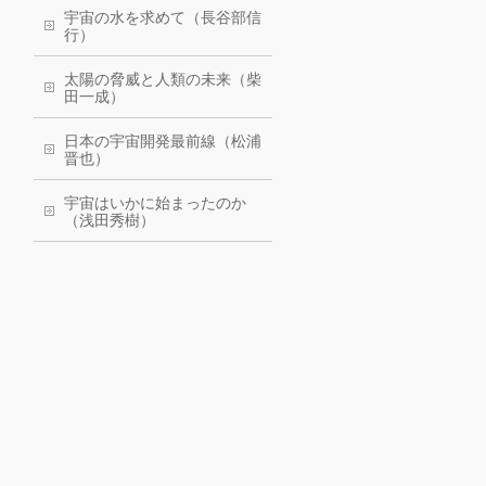
宇宙の水を求めて（長谷部信
行）
太陽の脅威と人類の未来（柴
田一成）
日本の宇宙開発最前線（松浦
晋也）
宇宙はいかに始まったのか
（浅田秀樹）