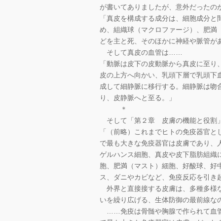
が書いてありましたが、意外だったの
「真皮を構成する成分は、細胞成分と
め、組織球（マクロファージ）、肥満
どを主と死、そのほかに神経や脈管が
そして真皮の血管は……
「動脈は皮下の皮動脈から真皮に至り
皮の上方へ向かい、乳頭下層で乳頭下
成して細静脈に移行する。細静脈は吻
り、皮静脈へと至る。」
＊
そして「第２章 皮膚の機能と役割」
「（前略）これまでヒトの免疫器官と
で最も大きな免疫器官は皮膚であり、
ゲルハンス細胞、真皮や皮下脂肪組織
胞、肥満（マスト）細胞、好酸球、好
ス、ダニやカビなど、免疫反応を引き
外界と直接接する皮膚は、多種多様な
いを繰り広げる、生体防御の最前線な
……免疫は骨髄や胸腺で作られて血管