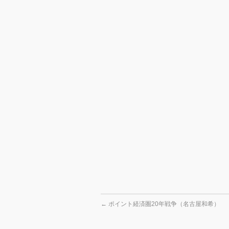
←
ポイント経済圏20年戦争（名古屋和希）