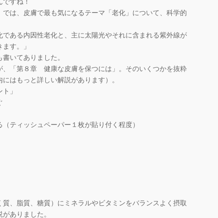
んですね！
では、皮膚で最も気になるテーマ「老化」について、科学的
化である内因性老化と、主に太陽光やそれに含まれる紫外線が
きます。」
も書いてありました。
、「第８章 健康な皮膚を保つには」。そのいくつかを抜粋
内にはもっと詳しい解説があります）。
ント」
ぐ
る（ティッシュペーパー１枚が貼り付く程度）
質、脂質、糖質）にミネラルやビタミンをバランスよく摂取
説がありました。