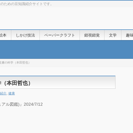
きのための豆知識紹介サイトです。
絵本
しかけ技法
ペーパークラフト
錯視錯覚
文学
趣
皮膚の科学（本田哲也）
学（本田哲也）
紹介
,
健康
図鑑)』2024/7/12