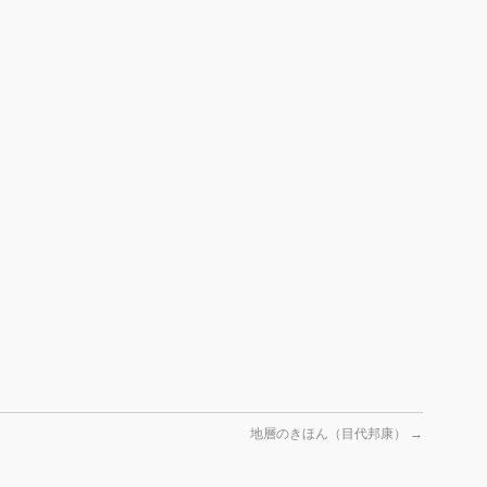
地層のきほん（目代邦康）
→