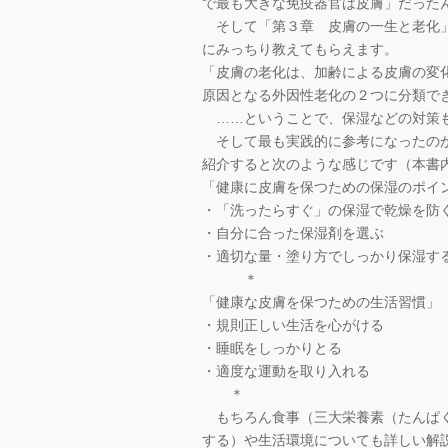
で最も大きな免疫器官は皮膚」だった
そして「第３章 皮膚の一生と老化」
にみっちり教えてもらえます。
「皮膚の老化は、加齢による皮膚の変
原因となる外因性老化の２つに分類で
……ということで、保湿などの対策
そして最も実践的に参考になったのが
紹介すると次のような感じです（本書
「健康に皮膚を保つための保湿のポイ
・「洗ったらすぐ」の保湿で乾燥を防
・自分に合った保湿剤を選ぶ
・適切な量・塗り方でしっかり保湿す
＊
「健康な皮膚を保つための生活習慣」
・規則正しい生活を心がける
・睡眠をしっかりとる
・適度な運動を取り入れる
＊
もちろん食事（三大栄養素（たんぱく
する）や生活環境についても詳しい解