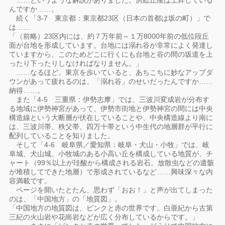
……というような解説がありました。房総丘陵は上昇している
んですか……。
続く「3-7 東京都：東京都23区（日本の首都は坂の町）」で
は……
「（前略）23区内には、約７万年前～１万8000年前の低位段丘
面が台地を形成しています。台地には溺れ谷が非常によく発達し
ていますから、このためどこに行くにも台地と谷の間の坂道を上
ったり下ったりしなければなりません。」
……なるほど。東京を歩いていると、あちこちに妙なアップダ
ウンがあって疲れるのは、「溺れ谷」のせいだったんですか……
納得……。
また「4-5 三重県：伊勢志摩」では、三波川変成岩が分布す
る地域に伊勢神宮があって、伊勢市街地と伊勢神宮の間には中央
構造線という大断層が伏在していることや、中央構造線より南に
は、三波川帯、秩父帯、四万十帯という中生代の地層群が平行に
配列していることを知りました。
そして「4-6 岐阜県／愛知県：岐阜・犬山・小牧」では、岐
阜城、犬山城、小牧城のある小高い丘を構成している地質が、チ
ャート（99％以上が珪酸から構成される岩石。放散虫などの遺骸
が堆積してできた地層）で形成されているなど……興味深々な内
容満載です。
ページを開いたとたん、思わず「おお！」と声が出てしまった
のは、「中国地方」の「地質図」。
「中国地方の地質図は、ピンクと赤の世界です。白亜紀から古第
三紀の火山岩や花崗岩などが広く分布しているからです。」