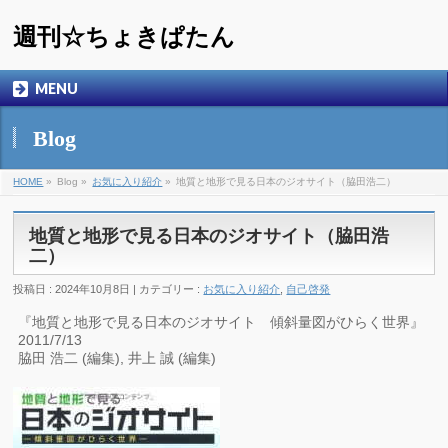
週刊☆ちょきぱたん
MENU
Blog
HOME
»
Blog »
お気に入り紹介
»
地質と地形で見る日本のジオサイト（脇田浩二）
地質と地形で見る日本のジオサイト（脇田浩
二）
投稿日 : 2024年10月8日 | カテゴリー :
お気に入り紹介
,
自己啓発
『地質と地形で見る日本のジオサイト 傾斜量図がひらく世界』
2011/7/13
脇田 浩二 (編集), 井上 誠 (編集)