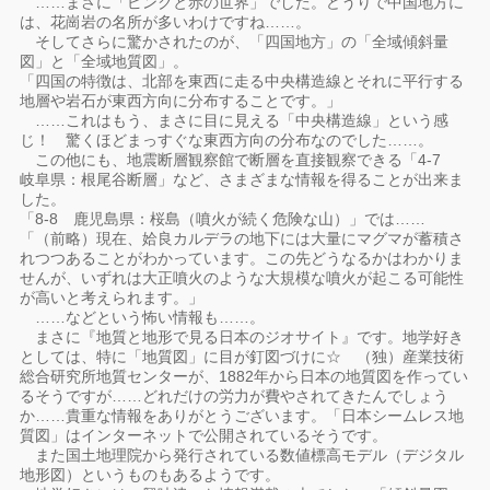
……まさに「ピンクと赤の世界」でした。どうりで中国地方に
は、花崗岩の名所が多いわけですね……。
そしてさらに驚かされたのが、「四国地方」の「全域傾斜量
図」と「全域地質図」。
「四国の特徴は、北部を東西に走る中央構造線とそれに平行する
地層や岩石が東西方向に分布することです。」
……これはもう、まさに目に見える「中央構造線」という感
じ！ 驚くほどまっすぐな東西方向の分布なのでした……。
この他にも、地震断層観察館で断層を直接観察できる「4-7
岐阜県：根尾谷断層」など、さまざまな情報を得ることが出来ま
した。
「8-8 鹿児島県：桜島（噴火が続く危険な山）」では……
「（前略）現在、姶良カルデラの地下には大量にマグマが蓄積さ
れつつあることがわかっています。この先どうなるかはわかりま
せんが、いずれは大正噴火のような大規模な噴火が起こる可能性
が高いと考えられます。」
……などという怖い情報も……。
まさに『地質と地形で見る日本のジオサイト』です。地学好き
としては、特に「地質図」に目が釘図づけに☆ （独）産業技術
総合研究所地質センターが、1882年から日本の地質図を作ってい
るそうですが……どれだけの労力が費やされてきたんでしょう
か……貴重な情報をありがとうございます。「日本シームレス地
質図」はインターネットで公開されているそうです。
また国土地理院から発行されている数値標高モデル（デジタル
地形図）というものもあるようです。