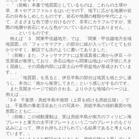
・「（前略）本書で地質図としているものは、これらの土壌や
草、木々やアスファルトをはいだその下、地下に広がる地層や岩
石の分布をしめしたものです。岩石や地層の種類や年代によっ
て、さまざまな色で塗り分けるので、非常にカラフルですが、実
際の地層や岩石にそんな色がついているわけではありません。」
……というものです。
例えば「３ 関東甲信越地方」では、「関東・甲信越地方全域
地質図」の「フォッサマグナ」の部分に線が入っていてとても分
かりやすく、解説でも次のように書いてありました。
「（前略）また、フォッサマグナには形成直後に南から伊豆－小
笠原弧が衝突しており、赤石山地から関東山地はハの字状に大き
く屈曲し、その屈曲内部には富士山や甲府盆地が形成されていま
す。」
……「地質図」を見ると、伊豆半島の部分は地質も他と少し違
うし、本当に「南から衝突してきた」という感じがするのです。
また見開きページで紹介される、より小さな地域のページは、
例えば……
「3-6 千葉県：房総半島中南部（上昇を続ける房総丘陵）」で
は、千葉県の養老渓谷あたりの写真や、房総半島の傾斜量図や地
形図とともに……
「（前略）この傾動運動は、実は房総半島が南方のフィリピン海
プレートと東方の太平洋プレートという二つのプレートのもぐり
込みによって、押され持ち上げられている結果であると考えられ
ています。」