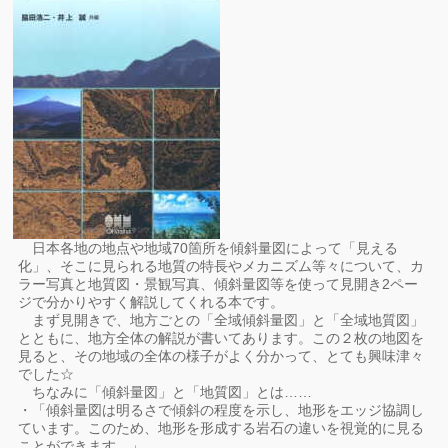
日本各地の地点や地域70箇所を傾斜量図によって「見える
化」、そこに見られる地質の特長やメカニズム等々について、カ
ラー写真と地質図・景観写真、傾斜量図等を使って見開き2ペー
ジで分かりやすく解説してくれる本です。
まず見開きで、地方ごとの「全域傾斜量図」と「全域地質図」
とともに、地方全体の解説が書いてあります。この２枚の地図を
見ると、その地域の全体の様子がよく分かって、とても興味津々
でした☆
ちなみに「傾斜量図」と「地質図」とは……
・「傾斜量図は明るさで傾斜の程度を示し、地形をエッジ協調し
ています。このため、地形を形成する岩石の違いを視覚的に見る
ことができます。」