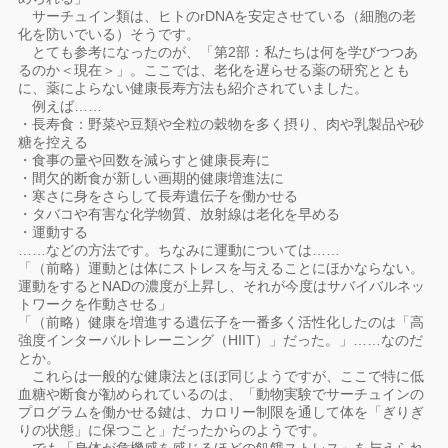
サーチュイン類は、ヒトのrDNAを安定させている（細胞の老
化を防いでいる）そうです。
とても参考になったのが、「第2部：私たちは何を学びつつあ
るのか＜現在＞」。ここでは、老化を遅らせる薬の研究ととも
に、薬によらない健康長寿方法も紹介されていました。
例えば……
・長寿食：野菜や豆類や全粒の穀物を多く摂り、肉や乳製品や砂
糖を控える
・食事の量や回数を減らすと健康長寿に
・間欠的断食が新しい画期的健康増進法に
・寒さに身をさらして長寿遺伝子を働かせる
・タバコや有害な化学物質、放射線は老化を早める
・運動する
……などの方法です。ちなみに運動については……
「（前略）運動とは体にストレスを与えることにほかならない。
運動をするとNADの濃度が上昇し、それが今度はサバイバルネッ
トワークを作動させる」
「（前略）健康を増進する遺伝子を一番多く活性化したのは「高
強度インターバルトレーニング（HIIT）」だった。」……なのだ
とか。
これらは一般的な健康法とほぼ同じようですが、ここで特に低
血糖や断食が勧められているのは、「動物実験でサーチュインの
プログラムを働かせる鍵は、カロリー制限を通して体を「ぎりぎ
りの状態」に保つこと」だったからのようです。