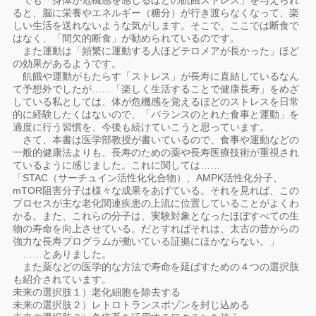
でも「身体が危機感を感じるほどの飢餓ストレス」を与えられ
ると、脳に栄養やエネルギー（糖分）が行き渡らなくなって、楽
しい生活を送れないような気がします。そこで、ここでは断食で
はなく、「間欠的断食」が勧められているのです。
また運動は「頻繁に運動する人ほどテロメアが長かった」ほど
の効果があるようです。
飢餓や運動がもたらす「ストレス」が長寿に直結しているなん
て予想外でしたが……「楽しく生活することで健康長寿」をめざ
している私としては、体が危機感を覚えるほどのストレスを日常
的に経験したくはないので、「バランスのとれた食事と運動」を
適度に行う習慣を、今後も続けていこうと思っています。
さて、本書は医学部教授が書いているので、食事や運動などの
一般的健康法よりも、長寿のための薬や長寿医療技術が重視され
ているように感じました。これに関しては……
「STAC（サーチュイン活性化化合物）、AMPK活性化分子、
mTOR阻害分子は様々な成果をあげている。それを見れば、この
プロセスが主な老化関連疾患の上流に位置していることがよくわ
かる。また、これらの分子は、実験対象となったほぼすべての生
物の寿命を向上させている。だとすればそれは、太古の昔からの
強力な長寿プログラムが働いている証拠にほかならない。」
……とありました。
また薬などの医学的な方法で寿命を延ばすための４つの選択肢
も紹介されています。
未来の選択肢１）老化細胞を除去する
未来の選択肢２）レトロトランスポゾンを封じ込める