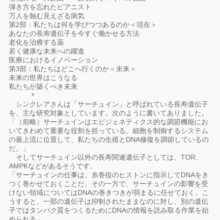
弾き方を忘れたピアニスト
万人を蝕む見えざる病気
第2部：私たちは何を学びつつあるのか＜現在＞
あなたの長寿遺伝子を今すぐ働かせる方法
老化を治療する薬
若く健康な未来への躍進
医療におけるイノベーション
第3部：私たちはどこへ行くのか＜未来＞
未来の世界はこうなる
私たちが築くべき未来
＊
シンクレアさんは「サーチュイン」と呼ばれている長寿遺伝子
を、主な研究対象としています。次のように書いてありました。
「（前略）サーチュインはエピジェネティクス的な調節機能にお
いてきわめて重要な役割を担っている。細胞を制御するシステム
の最上流に位置して、私たちの生殖とDNA修復を調節しているの
だ。」
そしてサーチュイン以外の長寿関連遺伝子としては、TOR、
AMPKなどがあるそうです。
「サーチュインの仕事は、糸巻役のヒストンに指示してDNAをき
つく巻かせておくことだ。その一方で、サーチュインの影響を受
けない領域についてはDNAの巻きつきが弱まるに任せておく。こ
うすると、一部の遺伝子は抑制されたままなのに対し、別の遺伝
子ではタンパク質をつくるためにDNAの情報を読み取る作業を始
められる」