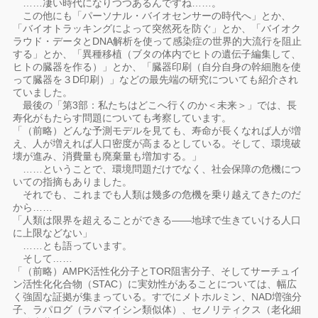
……凄い時代になりつつあるんですね……。
この他にも「パーソナル・バイオセンサーの時代へ」とか、
「バイオトラッキングによって突然死を防ぐ」とか、「バイオク
ラウド・データとDNA解析を使って感染症の世界的大流行を阻止
する」とか、「異種移植（ブタの体内でヒトの遺伝子編集して、
ヒトの臓器を作る）」とか、「臓器印刷（自分自身の幹細胞を使
って臓器を３D印刷）」などの最先端の研究についても紹介され
ていました。
最後の「第3部：私たちはどこへ行くのか＜未来＞」では、長
寿化がもたらす問題についても考察しています。
「（前略）どんな予測モデルを見ても、寿命が長くなれば人が増
え、人が増えれば人口密度が高まるとしている。そして、環境破
壊が進み、消費量も廃棄量も増加する。」
……ということで、環境問題だけでなく、社会保障の危機につ
いての指摘もありました。
それでも、これまでも人類は幾多の危機を乗り越えてきたのだ
から……
「人類は限界を超えることができる――地球で生きていける人口
に上限などない」
……とも語っています。
そして……
「（前略）AMPK活性化分子とTOR阻害分子、そしてサーチュイ
ン活性化化合物（STAC）に実効性があることについては、幅広
く強固な証拠が集まっている。すでにメトホルミン、NAD増強分
子、ラパログ（ラパマイシン類似体）、セノリティクス（老化細