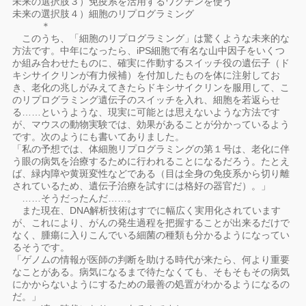
未来の選択肢３）免疫系を活用するワクチンを使う
未来の選択肢４）細胞のリプログラミング
＊
このうち、「細胞のリプログラミング」は驚くような未来的な
方法です。中年になったら、iPS細胞で有名な山中因子をいくつ
か組み合わせたものに、確実に作動するスイッチ役の遺伝子（ド
キシサイクリンが有力候補）を付加したものを体に注射してお
き、老化の兆しがみえてきたらドキシサイクリンを服用して、こ
のリプログラミング遺伝子のスイッチを入れ、細胞を若返らせ
る……というような、現実に可能とは思えないような方法です
が、マウスの動物実験では、効果があることが分かっているよう
です。次のようにも書いてありました。
「私の予想では、体細胞リプログラミングの第１号は、老化に伴
う眼の病気を治療するために行われることになるだろう。たとえ
ば、緑内障や黄斑変性などである（目は全身の免疫系から切り離
されているため、遺伝子治療を試すには格好の器官だ）。」
……そうだったんだ……。
また現在、DNA解析技術はすでに幅広く実用化されています
が、これにより、がんの発生過程を把握することが出来るだけで
なく、腫瘍に入りこんでいる細菌の種類も分かるようになってい
るそうです。
「ゲノムの情報が医師の判断を助ける時代が来たら、何より重要
なことがある。病気になるまで待たなくても、そもそもその病気
にかからないようにするための最善の処置がわかるようになるの
だ。」