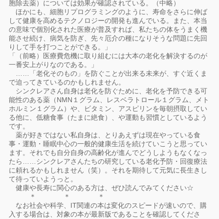
胞除去薬）については効果が確認されている。（中略）
ほかにも、細胞リプログラミングのように、寿命をさらに伸ば
して健康を高めるテクノロジーの開発も進んでいる。また、本当
の意味で個別化された医療が普及すれば、私たちの体をうまく機
能させ続け、病気を防ぎ、先々厄介の種になりそうな問題に先回
りして手を打つことができる。」
「（前略）医療費危機に取り組むには大本の老化を解決するのが
一番安上がりなのである。」
……「老化そのもの」を防ぐことが出来る未来が、すぐ近くま
で迫ってきているのかもしれません。
シンクレアさん自身は老化を防ぐために、老化を予防できる可
能性のある薬（NMN１グラム、レスベラトロール１グラム、メト
ホルミン１グラム）や、ビタミン、アスピリンを毎朝摂取してい
る他に、低糖食事（たまに絶食）、や運動も習慣としているよう
です。
薬が好きではない私自身は、とりあえずは現在やっている食
事・運動・睡眠中心の一般的健康生活を続けていこうと思ってい
ます。それでも自分自身の高齢化が進んでどうしようもなくなっ
たら……シンクレアさんたちの研究している老化予防・回復療法
に頼れるかもしれません（笑）。それを期待して元気に長生きし
て待っていようっと。
健康や長寿に関心のある方は、ぜひ読んでみてください☆
＊ ＊ ＊
なお社会や科学、IT関連の本は変化のスピードが速いので、購
入する場合は、対象の本が最新版であることを確認してくださ