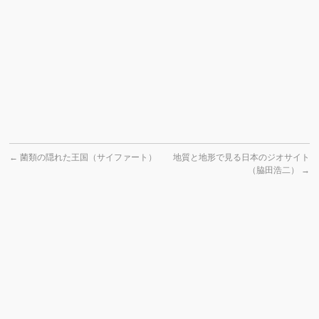
←
菌類の隠れた王国（サイファート）
地質と地形で見る日本のジオサイト
（脇田浩二）
→