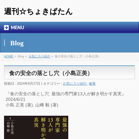
週刊☆ちょきぱたん
MENU
Blog
HOME
»
Blog »
お気に入り紹介
»
食の安全の落とし穴（小島正美）
食の安全の落とし穴（小島正美）
投稿日 : 2024年8月27日 | カテゴリー :
お気に入り紹介
,
健康
『食の安全の落とし穴: 最強の専門家13人が解き明かす真実』
2024/6/21
小島 正美 (著), 山﨑 毅 (著)