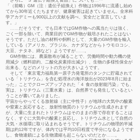
さらに「３ 遺伝子組換え食品」についても…‥
「（前略）GM（注：遺伝子組換え）作物は1996年に流通し始め
てから30年近くたちますが、健康被害は起きていません。全米科
学アカデミーも900以上の文献を調べ、安全だと宣言していま
す。」
……だそうです。でも日本ではGM作物への風当たりは強く、
ごく一部を除いて、商業目的でGM作物が栽培されたことはない
そうです。ただし油の材料や飼料として、大量のGM作物を輸入
している（アメリカ、ブラジル、カナダなどからトウモロコシ、
大豆、ナタネ、綿など）ようですが……。
GM作物には、農薬散布が減ることで、労働時間や動力機の使
用減少（燃料節約、二酸化炭素排出減少）、生物の多様性保全が
出来る、などのメリットの方が大きいようです。
そして「東京電力福島第一原子力発電所のタンクに貯蔵されて
いる「トリチウム」を含む処理水の海洋放出が2023年8月に始ま
った」ことでクローズアップされた「４ 食の放射能汚染」でも、
実は、トリチウム（三重水素）は、自然界でも発生しているとい
うことが書いてありました。
宇宙からやってくる放射線（主に中性子）が地球の大気中の酸素
や窒素と反応すると、放射性物質のトリチウムが生成されます
が、大量に生まれたトリチウムはそのままの形で存在することは
なく、すぐに大気中の酸素と反応し、トリチウム水として自然の
大気・水循環に取り込まれるそうです。トリチウムの物理的半減
期は約12年ですが、体内では平均10日程度で半分になるようです
し、食物連鎖による生物濃縮も起こらないのだとか……。