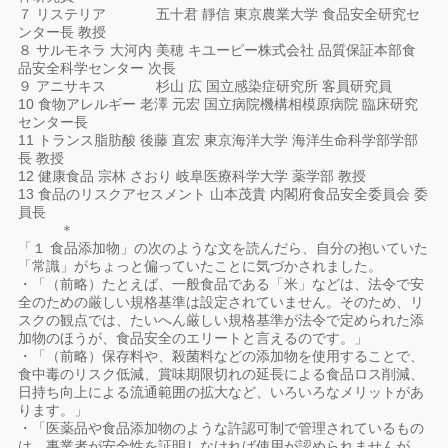
７ リステリア 五十君 靜信 東京農業大学 食品安全研究セ
ンター長 教授
８ サルモネラ 大河内 美穂 キユーピー株式会社 品質保証本部食
品安全科学センター 次長
９ アニサキス 杉山 広 国立感染症研究所 客員研究員
10 食物アレルギー 老澤 元宏 国立病院機構相模原病院 臨床研究
センター長
11 トランス脂肪酸 後藤 直宏 東京海洋大学 海洋生命科学部学部
長 教授
12 健康食品 宗林 さおり 岐阜医療科学大学 薬学部 教授
13 食品のリスクアセスメント 山本茂貴 内閣府食品安全委員会 委
員長
＊
「１ 食品添加物」の次のような文を読んだら、自分の抱いていた
「常識」がちょっと偏っていたことに気づかされました。
・「（前略）たとえば、一般食品である「米」などは、法令で安
全のための厳しい規格基準は設定されていません。そのため、リ
スクの観点では、たいへん厳しい規格基準が法令で定められた添
加物のほうが、食品安全のエリートと言えるのです。」
・「（前略）保存料や、殺菌料などの添加物を使用することで、
食中毒のリスク低減、賞味期限切れの延長による食品ロス削減、
日持ち向上による流通範囲の拡大など、いろいろなメリットがあ
ります。」
・「医薬品や食品添加物のような許認可制で管理されているもの
は、事業者が安全性を証明しなければ使用が認められませんが、