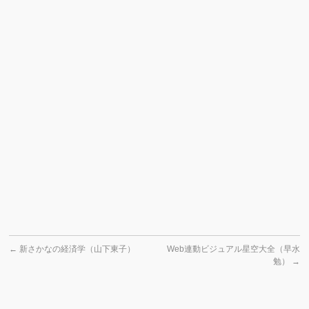
←
新さかなの経済学（山下東子）
Web連動ビジュアル星空大全（早水
勉）
→