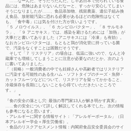
……なーんだ、そうだったんだ。じゃあ日本で売られている食
品には、危険はあまりないんだなーと、すっかり安心してしまい
そうになりましたが……、食品添加物、残留農薬、遺伝子組み換
え食品、放射能汚染に恐れる必要があるほどの危険性はなくて
も、「食中毒」には気を付けた方が良いようです。
「５ ノロウイルス」、「６ カンピロバクター」、「８ サルモネ
ラ」、「９ アニサキス」では、感染を避けるためには「加熱」が
大事だと書いてありました（アニサキスには「冷凍」も有効）。
なおカンピロバクターは、もともと鶏が消化管に持っている菌
で、汚染をなくすことは困難だそうです。
そして「７ リステリア」の場合は、低温に強いので、なんと冷
蔵庫でも増殖してしまうことに注意が必要なのだとか。次のよう
に書いてありました。
「（前略）一般消費者の中でも妊婦さんや高齢者ではリステリア
に汚染する可能性のある生ハム・ソフトタイプのチーズ・魚卵・
カットフルーツなどについて、リステリアを疑ってかかること、
冷蔵保存を長期にしないことを心得ていただきたいところで
す。」
＊
『食の安全の落とし穴: 最強の専門家13人が解き明かす真実』
……食の安全について詳しく解説してくれる本でした。次の情報
も参考になると思います。
・アレルギーに関する情報サイト：「アレルギーポータル」（日
本アレルギー学会＋厚生労働省）。
・食品のリスクアセスメント情報：内閣府食品安全委員会のサイ