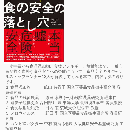
食中毒から食品添加物、食物アレルギー、放射能まで、一般市
民が抱く素朴な食品安全への疑問について、食品安全の各ジャン
ルのトップランナー13人が解説してくれる本で、内容は次の通り
です。
１ 食品添加物 畝山 智香子 国立医薬品食品衛生研究所 客
員研究員
２ 食品の残留農薬 原田 孝則 (一財)残留農薬研究所 理事長
３ 遺伝子組換え食品 田部井 豊 東洋大学 食環境科学部 客員教授
４ 食の放射能汚染 田内 広 茨城大学 理学部 教授
５ ノロウイルス 野田 衛 国立医薬品食品衛生研究所 客員研
究員
６ カンピロバクター 中村 寛海 (地独)大阪健康安全基盤研究所 主
幹研究員