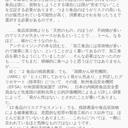
食品は逆に、規制をしようとする場合には国が“安全でない”こと
を立証する必要があります。つまり食品のほうがリスクの高いも
のが販売されている可能性が高く、消費者はそれを知ったうえで
選択する必要があるのです。」
＊
……食品添加物よりも「天然のもの」のほうが、不純物が多い
のでリスクが大きいケースがあるということで……うーん、なる
ほど……確かにそうなのかも。
アンチエイジングの本を読むと、「加工食品には添加物が多い
ので健康に良くない」ということがよく書いてあるので、加工食
品を避けるようにしていましたが……そんな必要はなかったのか
も……。でもまだ、積極的に食べようと思うほどではありません
が……。
続く「２ 食品の残留農薬」でも、「国際がん研究機関」
（IARC）が「ヒトに対しておそらく発がん性あり」と判定したグ
リホサート（除草剤）について、その後、欧州食品安全機関
（EFSA）や米国環境保護庁（EPA）、日本の内閣府食品安全委
員会など先進国の規制当局と公的評価機関によるより詳しい調査
によって、「発がん性はない」とされたことが書いてありまし
た。
「13 食品のリスクアセスメント」でも、残留農薬や食品添加物
による健康被害は、意図的な犯罪や製造工程のミス以外では、ほ
とんど起きていないとありました……これらについては、一般に
言われているほど危険なものではないようです。