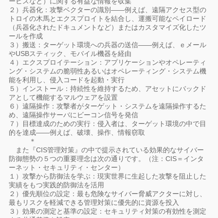
ービスなど）に関する有益な情報を収集
２）兵器化：攻撃ベクターの識別――例えば、遠隔アクセス型の
トロイの木馬とエクスプロイトを結合し、運搬可能なペイロード
（兵器化されたドキュメントなど）またはカスタマイズ化したツ
ールを作成
３）搬送：ターゲット環境への兵器の送信――例えば、ｅメール
やUSBスティック、モバイル機器を経由
４）エクスプロイテーション：アプリケーションやオペレーティ
ング・システムの脆弱性あるいはオペレーティング・システム機
能を利用し、侵入コードを起動・実行
５）インストール：持続性を維持するため、アセットにバックド
アとして機能するマルウェアを設置
６）遠隔操作：攻撃者がターゲット・システムを遠隔操作するた
め、遠隔操作サーバにビーコン信号を発信
７）目標達成のための実行：侵入者は、ターゲット環境の中で目
的を達成――例えば、破壊、操作、情報窃取
＊
また『CIS管理対策』の中で提示されている効果的なサイバー
防御態勢の５つの重要理念は次の通りです。（注：CIS＝インタ
ーネット・セキュリティ・センター）
１）攻撃から防御法を学ぶ：現実世界に生起した攻撃を阻止した
実績をもつ実践的防御法を活用
２）優先順位の設定：最も危険なサイバー脅威アクターに対し、
最もリスクを軽減できる管理対策に優先的に資源を投入
３）効果の測定と基準の設定：セキュリティ対策の有効性を測定