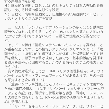
する共通基準を設定
４）継続的な診断と対策：現行のセキュリティ対策の有効性を検
証し、次なる対策の優先順位を設定
５）自動化：防御を自動化し、信頼性の高い継続的なアドヒアラ
ンスとメトリクスの測定を実現
＊
……なんと「ランサム・アプリケーションの多くは１分以内に
暗号化プロセスを終える」ようで、そのあまりの速さに人間の力
だけでは太刀打ちできないので、自動化の仕組みが必要なので
す。
そして、今後は「情報システムのレジリエンス」を高めること
が重要なようです。この情報システムのレジリエンスとは、「攻
撃を受け、（防衛力が）低下または弱体化した状態に陥っても運
用を継続し、相手の攻撃が成功した後でも、基本的機能を発揮す
る運用を速やかに回復することができる情報システムの能力」だ
そうです。
具体的な対応策としては、RMF（リスク管理枠組み）や、サイ
バーセキュリティ・フレームワークなどがあるようで、その一部
を紹介すると次の通りです。
・「重要インフラを対象としたサイバーセキュリティを改善する
ためのNIST枠組み」（以下「サイバーセキュリティ・フレームワ
ーク」と表記）は、選択する管理対策を識別・調節し、システム
との整合を図るとともに、RMF関連業務の実効性を向上させるた
めに活用される。」
・「「サイバーセキュリティ・フレームワーク」は、サイバーセ