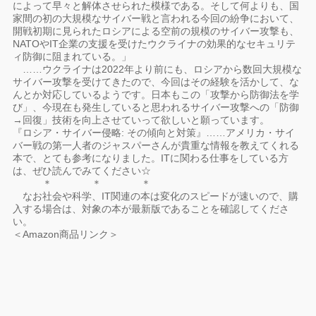
によって早々と解体させられた模様である。そして何よりも、国
家間の初の大規模なサイバー戦と言われる今回の紛争において、
開戦初期に見られたロシアによる空前の規模のサイバー攻撃も、
NATOやIT企業の支援を受けたウクライナの効果的なセキュリテ
ィ防御に阻まれている。」
……ウクライナは2022年より前にも、ロシアから数回大規模な
サイバー攻撃を受けてきたので、今回はその経験を活かして、な
んとか対応しているようです。日本もこの「攻撃から防御法を学
び」、今現在も発生していると思われるサイバー攻撃への「防御
→回復」技術を向上させていって欲しいと願っています。
『ロシア・サイバー侵略: その傾向と対策』……アメリカ・サイ
バー戦の第一人者のジャスパーさんが貴重な情報を教えてくれる
本で、とても参考になりました。ITに関わる仕事をしている方
は、ぜひ読んでみてください☆
＊ ＊ ＊
なお社会や科学、IT関連の本は変化のスピードが速いので、購
入する場合は、対象の本が最新版であることを確認してくださ
い。
＜Amazon商品リンク＞