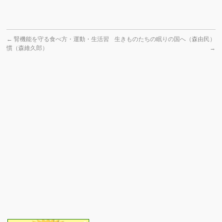
←
腎機能を守る食べ方・運動・生活習
生きものたちの眠りの国へ（森由民）
慣（森維久郎）
→