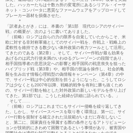
した。ハッカーたちは十数カ所の変電所にあるシリアル・イーサ
ネット・コンバータに悪質なファームウェアをアップロードして
ブレーカー器材を損傷させた。
＊
「訳者あとがき」には、本書の「第1部 現代ロシアのサイバー
戦」の概要が、次のように書いてありました。
「（前略）ロシアは自らの力の限界を自覚していたからこそ、米
欧に対する非対称軍備としてのサイバー戦を、作戦上・戦略上の
柔軟性を維持できる数少ない体外政策の有力ツールとして活用し
てきたのである（第2章）。そして、サイバー作戦が最も効果を
あげるのは武力行使未満のいわゆるグレーゾーンの段階であり、
相手国指導者の意思決定への影響と相手国民の戦意喪失を狙った
ハイブリッド戦（第3章）や、相手国の世論を操作し、社会的亀
裂を生み出す情報心理戦型の偽情報キャンペーン（第4章）の中
で、サイバー戦は中心的役割を担うようになった。こうしてロシ
アは少なくとも2007年以降、戦略的戦争を有利に勝ち抜くため
の、サイバー行動を軸とした対外政策の新しいモデルを作り上げ
てきた。第1部では、こうした経緯が詳細に語られている。」
そして……
「（前略）ロシアはこれまでにもサイバー侵略を繰り返してき
た。しかし、サイバースペースを取り巻く環境は、第一に、サイ
バー行動を規制する確立された法規範がいまだに存在しないこ
と、第二に、国家責任を帰属する際の条件となるアトリビューシ
ョンが技術的にきわめて困難であるという事情があり、被害国や