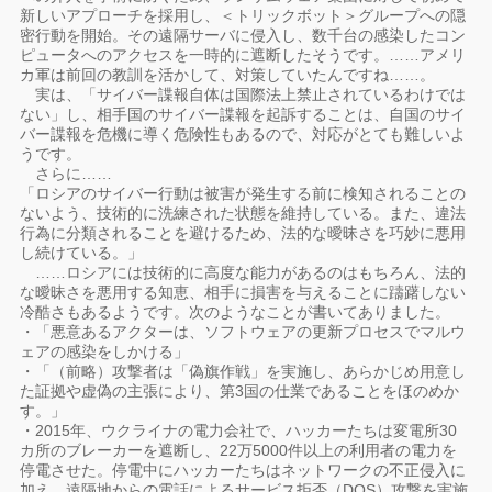
新しいアプローチを採用し、＜トリックボット＞グループへの隠
密行動を開始。その遠隔サーバに侵入し、数千台の感染したコン
ピュータへのアクセスを一時的に遮断したそうです。……アメリ
カ軍は前回の教訓を活かして、対策していたんですね……。
実は、「サイバー諜報自体は国際法上禁止されているわけでは
ない」し、相手国のサイバー諜報を起訴することは、自国のサイ
バー諜報を危機に導く危険性もあるので、対応がとても難しいよ
うです。
さらに……
「ロシアのサイバー行動は被害が発生する前に検知されることの
ないよう、技術的に洗練された状態を維持している。また、違法
行為に分類されることを避けるため、法的な曖昧さを巧妙に悪用
し続けている。」
……ロシアには技術的に高度な能力があるのはもちろん、法的
な曖昧さを悪用する知恵、相手に損害を与えることに躊躇しない
冷酷さもあるようです。次のようなことが書いてありました。
・「悪意あるアクターは、ソフトウェアの更新プロセスでマルウ
ェアの感染をしかける」
・「（前略）攻撃者は「偽旗作戦」を実施し、あらかじめ用意し
た証拠や虚偽の主張により、第3国の仕業であることをほのめか
す。」
・2015年、ウクライナの電力会社で、ハッカーたちは変電所30
カ所のブレーカーを遮断し、22万5000件以上の利用者の電力を
停電させた。停電中にハッカーたちはネットワークの不正侵入に
加え、遠隔地からの電話によるサービス拒否（DOS）攻撃を実施