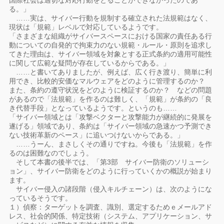
国際社会は適切な対応行動をとることができなかったのであ
る。」
……実は、サイバー行動を規制する確立された法規範はなく、
現状は「規範」レベルで対応しているようです。
「さまざまな組織がサイバースペースにおける国家の責任ある行
動についての自発的で拘束力のない規範・ルール・原則を追求し
てきた理由は、サイバー領域を対象とする正式条約の適用可能性
に関して広範な疑問が存在しているからである。」
……と書いてありましたが、例えば、広く行き渡り、簡単に利
用でき、比較的安価なマルウェアをどのように管理するのか？
また、条約の遵守状況をどのように検証するのか？ などの問題
があるので「法規範」を作るのは難しく、「規範」が条約の「良
き代替手段」となっているようです。というのも……
「サイバー領域とは「攻撃ベクターと攻撃能力が継続的に発展を
遂げる」領域であり、条約は「サイバー領域の急速かつ予測でき
ない技術革新のペース」に追いつけないからである。」
……うーん、まさしくその通りですね。今後も「法規範」を作
るのは困難なのでしょう。
そして本書の後半では、「第3部 サイバー防衛のソリューシ
ョン」、サイバー防衛をどのように行っていくかの概説が始まり
ます。
サイバー侵入の諸段階（侵入キルチェーン）は、次のようにな
っているそうです。
１）偵察：ターゲットを調査、識別、選定するためｅメールアド
レス、社会的関係、特定技術（システム、アプリケーション、サ