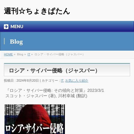
週刊☆ちょきぱたん
MENU
Blog
HOME
»
Blog »
IT
»
ロシア・サイバー侵略（ジャスパー）
ロシア・サイバー侵略（ジャスパー）
投稿日 : 2024年8月20日 | カテゴリー :
IT
,
お気に入り紹介
『ロシア・サイバー侵略: その傾向と対策』2023/3/1
スコット・ジャスパー (著), 川村幸城 (翻訳)