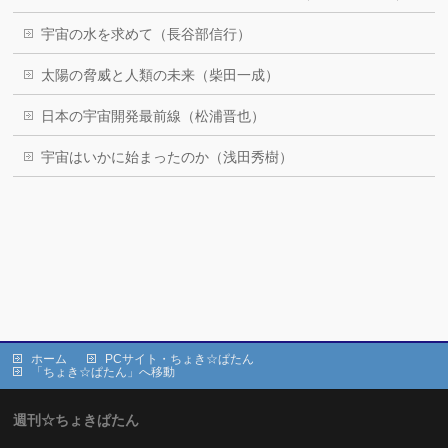
宇宙の水を求めて（長谷部信行）
太陽の脅威と人類の未来（柴田一成）
日本の宇宙開発最前線（松浦晋也）
宇宙はいかに始まったのか（浅田秀樹）
ホーム
PCサイト・ちょき☆ぱたん
「ちょき☆ぱたん」へ移動
週刊☆ちょきぱたん