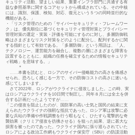
キュリティ活動、望ましい結果、重要インフラ部門に共通する有
益な参照基準に関するコアセットから構成されている。その中核
には、識別、保護、検知、対応、復元という５つの同時並行的な
機能がある。」
・「リスク管理のための「サイバーセキュリティ・フレームワー
ク」は、優先順位に基づくセキュリティ管理対策とプライバシー
管理対策の選定・実装・評価を可能にするのに対し、多層防御戦
略はさまざまなリスク対策をどのように配分し、配列するかに関
する指針として有効である。「多層防御」という用語は、「人、
テクノロジー、運営能力を融合し、複数の層にさまざまな障害を
設置するとともに、組織の任務を確立するための情報セキュリテ
ィ戦略」を意味する。」
＊
……本書を読むと、ロシアのサイバー侵略能力の高さを痛感さ
せられ、恐ろしく感じる一方で、その防御コストの高さに迷いも
感じてしまいます。
さて2022年、ロシアがウクライナに侵攻しました。この時、実
はロシアはウクライナを10日間で制圧し、同年８月には全土を併
合する計画だったようですが……
「この侵攻を阻止したのが、国防軍の高い士気と国民の結束に支
えられたウクライナの強靭な抵抗であった。ロシア軍は攻撃に必
要な兵站の準備や作戦調整を行う暇もなく、ひたすら電撃的な奇
襲効果（クリミア侵攻を彷彿させる）を狙った結果、逆に甚大な
損害を被ったのであった。ウクライナ国内に張り巡らされていた
ロシアによる政治工作網もウクライナ保安庁（SBU）の防諜活動