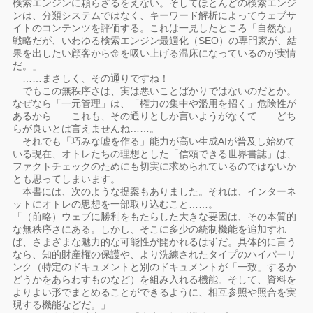
検索エンジンに頼らざるをえない。そしてほとんどの検索エンジ
ンは、分類システムではなく、キーワード解析によってウェブサ
イトのコンテンツを評価する。これは一見したところ「自然な」
戦略だが、いわゆる検索エンジン最適化（SEO）の専門家が、結
果を出したい顧客から金を吸い上げる温床になっているのが実情
だ。」
……まさしく、その通りですね！
でもこの無秩序さは、実は悪いことばかりではないのだとか。
なぜなら「一元管理」は、「権力の集中や濫用を招く」危険性が
あるから……これも、その通りとしか言いようがなくて……どち
らが良いとは言えませんね……。
それでも「巧みな嘘を作る」能力が高い生成AIが普及し始めて
いる現在、オトレたちの理想とした「信頼できる世界書誌」は、
ファクトチェックのためにも切実に求められているのではないか
とも思ってしまいます。
本書には、次のような提案もありました。それは、インターネ
ットにオトレの思想を一部取り込むこと……。
「（前略）ウェブに勝利をもたらした大きな要因は、その本質的
な無秩序さにある。しかし、そこに多少の統制機能を追加すれ
ば、さまざまな魅力的な可能性が開かれるはずだ。具体的に言う
なら、知的財産権の保護や、より洗練されたタイプのハイパーリ
ンク（特定のドキュメントと別のドキュメントが「一致」するか
どうかをあらわすものなど）を組み入れる機能。そして、資料を
よりよい形でまとめることができるように、相互参照や照合を実
現する機能などだ。」