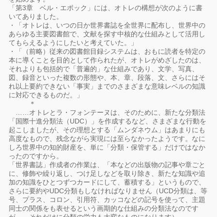
「第3章 ベル・エポック」には、オトレの構想が次のように書
いてありました。
・「オトレは、いつの日か世界書誌を全世界に配布し、世界中の
あらゆる主要図書館で、文献を探す中核的な仕組みとして活用し
てもらえるようにしたいと考えていた。」
・「（前略）従来の図書館目録システムは、おもに読者を特定の
本に導くことを目的として作られたが、オトレがめざしたのは、
それよりも包括的で「普遍的」な仕組みであり、文学、写真、
図、録音といった複数の形態や、本、章、段落、文、さらにはそ
れ以上要約できない「事実」までのさまざまな意味レベルの知識
に対応できるものだ。」
＊
……オトレとラ・フォンテーヌは、そのために、新たな分類法
「国際十進分類法（UDC）」を作成するなど、さまざまな行動を
起こしましたが、その理想とする「ムンダネウム」はあまりにも
高度なもので、残念ながら実現には至らなかったようです。なに
しろ世界中の知的財産を、単に「分類・保管する」だけではなか
ったのですから。
「世界書誌」作成者の作業は、「本などの出版物の記事や章ごと
に、修飾や繰り返し、つけ足しなどを取り除き、新たな知識や追
加の知識をひとつずつカードにして、蓄積する」というもので、
さらに要約やUDC分類もしなければなりません（UCD分類は、等
号、プラス、コロン、引用符、カッコなどの記号を使って、主題
同士の関係をも表せるという画期的な仕組みの分類法なのです