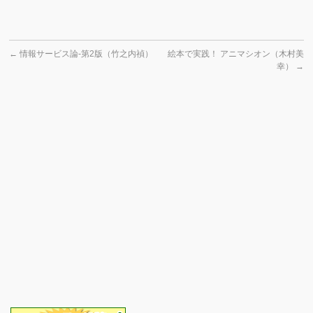
←
情報サービス論-第2版（竹之内禎）
絵本で実践！ アニマシオン（木村美
幸）
→