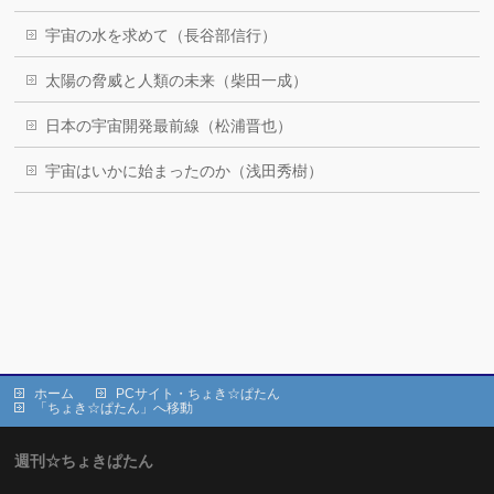
宇宙の水を求めて（長谷部信行）
太陽の脅威と人類の未来（柴田一成）
日本の宇宙開発最前線（松浦晋也）
宇宙はいかに始まったのか（浅田秀樹）
ホーム
PCサイト・ちょき☆ぱたん
「ちょき☆ぱたん」へ移動
週刊☆ちょきぱたん