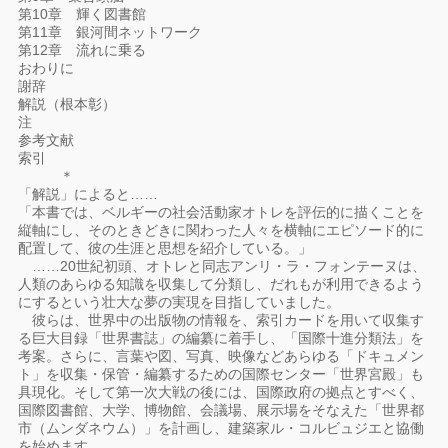
第10章 輝く図書館
第11章 銀河間ネットワーク
第12章 流れに乗る
おわりに
謝辞
解説（根本彰）
注
参考文献
索引
＊
「解説」によると……
「本書では、ベルギーの社会活動家オトレを評伝的に描くことを
縦軸にし、そのときどきに関わった人々を横軸にエピソード的に
配置して、彼の生涯と思想を紹介している。」
……20世紀初頭、オトレと同志アンリ・ラ・フォンテーヌは、
人類のあらゆる知識を収集して分類し、だれもが利用できるよう
にするという壮大な夢の実現を目指していました。
彼らは、世界中の出版物の情報を、索引カードを用いて収集す
る巨大目録「世界書誌」の編纂に着手し、「国際十進分類法」を
考案。さらに、言葉や図、写真、映像などあらゆる「ドキュメン
ト」を収集・保管・編纂するための国際センター「世界宮殿」も
具現化。そして第一次大戦の後には、国際政府の拠点とすべく、
国際図書館、大学、博物館、会議場、展示場をそなえた「世界都
市（ムンダネウム）」を計画し、建築家ル・コルビュジエと協働
を始めます。