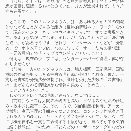
「（前略）オトレは世界政府計画と世界情報共有ネットワーク構
想が密接に連携するものとみていた。片方が進展すれば、もう片
方も進展する。」
＊
ところで、この「ムンダネウム」は、あらゆる人が人間の知識
とつながることができる仕組み（世界的情報ネットワーク）なの
で、現在のインターネットやウィキペディアで、すでに実現でき
ているような気がしてしまいましたが、実はこれらには「決定的
な違い」があるそうです。それは、インターネットなどが「分散
的」で「ボトムアップ的」なのに対して、オトレたちの構想は
「一元管理的」で「トップダウン的」だということ！
例えば、現在のウェブには、センターサーバーや管理団体が存
在しませんが……
「（前略）一方のムンダネウムには、地方機関、国家機関、国際
機関の作業を取りしきる中央管理組織が必須とされる。また、一
貫した書式や分類法が強制され、訓練を受けた少数の「図書師」
の一団があらゆる情報源から情報を集めてまとめる。」
…というものでした。
しかもオトレたちの理想と違って、ウェブは……
「（前略）ウェブは人間の表現力を高め、ビジネスや組織の仕組
みを抜本的に変革する。その一方で、知的財産権制御、アーカイ
ブ機能、身元管理の仕組みがないために、コンテンツ作成者と呼
ばれる人々の多くは、たいへんな苦労を強いられている。ウェブ
には概念体形を一貫して表現する手段がなく、無秩序が半永久的
に続く状態だ。そのため、ほとんどのユーザーはグーグルなどの