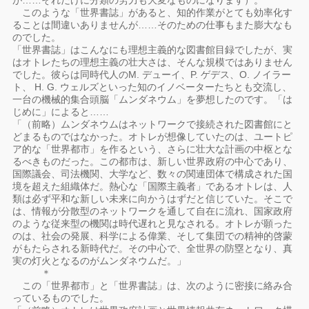
が……それだけに分類の労力も大変なものになります）。
このような「世界書誌」があると、知的作業がとても効率化す
ることは間違いありませんが……そのための仕事もまた膨大なも
のでした。
「世界書誌」はこんなにも理想主義的な図書館目録でしたが、実
はオトレたちの理想主義の壮大さは、そんな規模ではありません
でした。彼らは同時代人のM. デューイ、P. ゲデス、O. ノイラー
ト、 H. G. ウェルズといった知のイノベーターたちとも交流し、
一台の機械的集合頭脳「ムンダネウム」を夢想したのです。「は
じめに」によると……
「（前略）ムンダネウムはネットワークで接続された図書館にと
どまるものではなかった。オトレが想像していたのは、ユートピ
ア的な「世界都市」を作るという、さらに壮大な計画の中枢とな
るべきものだった。この都市は、新しい世界政府の中心であり、
国際議会、司法機関、大学など、数々の関連団体で構成された国
境を超えた組織体だ。熱心な「国際主義者」であるオトレは、人
類は必ず平和な新しい未来に向かうはずだと信じていた。そこで
は、情報が分散型のネットワークを通して自在に流れ、国家政府
のような従来型の機関は時代遅れと見なされる。オトレが願った
のは、社会の発展、科学による偉業、そして集団での精神的啓蒙
がもたらされる新時代だ。その中心で、全世界の防塁となり、真
実の灯火となるのがムンダネウムだ。」
＊
この「世界都市」と「世界書誌」は、次のように密接に絡み合
っているものでした。