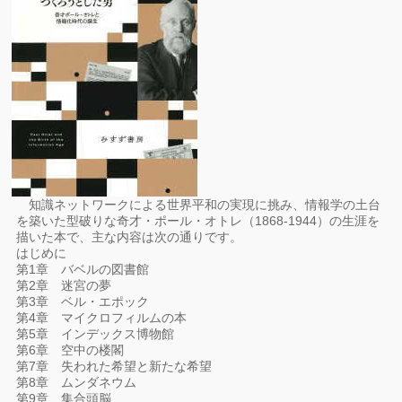
知識ネットワークによる世界平和の実現に挑み、情報学の土台
を築いた型破りな奇才・ポール・オトレ（1868-1944）の生涯を
描いた本で、主な内容は次の通りです。
はじめに
第1章 バベルの図書館
第2章 迷宮の夢
第3章 ベル・エポック
第4章 マイクロフィルムの本
第5章 インデックス博物館
第6章 空中の楼閣
第7章 失われた希望と新たな希望
第8章 ムンダネウム
第9章 集合頭脳