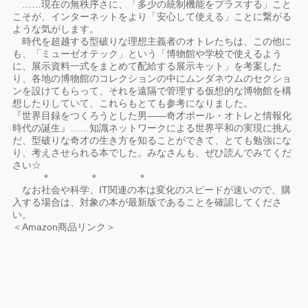
……現在の無秩序さに、「多少の統制機能をプラスする」こと
こそが、インターネットをより「安心して使える」ことに繋がる
ような気がします。
時代を超越する型破りな理想主義者のオトレたちは、この他に
も、「ミューゼオテック」という「博物館や学校で使えるよう
に、展示資料一式をまとめて配給する展示キット」を考案した
り、各地の博物館のコレクションの中にムンダネウムのセクショ
ンを設けてもらって、それを遠隔で管理する仮想的な博物館を構
想したりしていて、これらもとても参考になりました。
『世界目録をつくろうとした男――奇才ポール・オトレと情報化
時代の誕生』……知識ネットワークによる世界平和の実現に挑ん
だ、型破りな奇才の生き方を知ることができて、とても勉強にな
り、考えさせられる本でした。みなさんも、ぜひ読んでみてくだ
さい☆
＊ ＊ ＊
なお社会や科学、IT関連の本は変化のスピードが速いので、購
入する場合は、対象の本が最新版であることを確認してくださ
い。
＜Amazon商品リンク＞