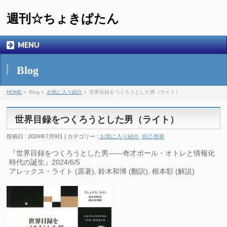
週刊☆ちょきぱたん
MENU
Blog
HOME
»
Blog »
お気に入り紹介
»
世界目録をつくろうとした男（ライト）
世界目録をつくろうとした男（ライト）
投稿日 : 2024年7月9日 | カテゴリー :
お気に入り紹介
,
自己啓発
『世界目録をつくろうとした男――奇才ポール・オトレと情報化
時代の誕生』2024/6/5
アレックス・ライト (原著), 鈴木和博 (翻訳), 根本彰 (解説)