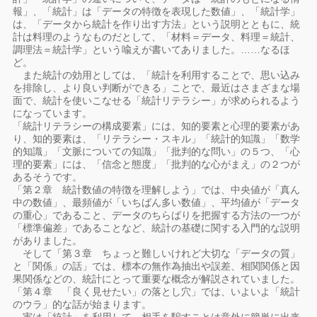
報」、「統計」は「データの特徴を表現した数値」、「統計学」
は、「データから統計を作り出す方法」という説明とともに、統
計は料理のようなものだとして、「材料＝データ、料理＝統計、
調理法＝統計学」という喩えが書いてありました。……なるほ
ど。
また統計の効用としては、「統計を利用することで、思い込み
を排除し、より良い判断ができる」ことで、最近はさまざまな場
面で、統計を使いこなせる「統計リテラシー」が求められるよう
になっています。
「統計リテラシーの構成要素」には、知的要素と心理的要素があ
り、知的要素は、「リテラシー・スキル」「統計的知識」「数学
的知識」「文脈についての知識」「批判的な問い」の５つ、「心
理的要素」には、「信念と態度」「批判的な心がまえ」の２つが
あるそうです。
「第２章 統計数値の特徴を理解しよう」では、中央値が「真ん
中の数値」、最頻値が「いちばん多い数値」、平均値が「データ
の重心」であること、データのちらばりを把握する方法の一つが
「標準偏差」であることなど、統計の基礎に関する入門的な説明
がありました。
そして「第３章 ちょっと難しいけれど大切な「データの質」
と「関係」の話」では、標本の無作為抽出や誤差、相関関係と因
果関係などの、統計にとって重要な概念が解説されていました。
「第４章 「良く見せたい」の落とし穴」では、いよいよ「統計
のウラ」的な話が始まります。