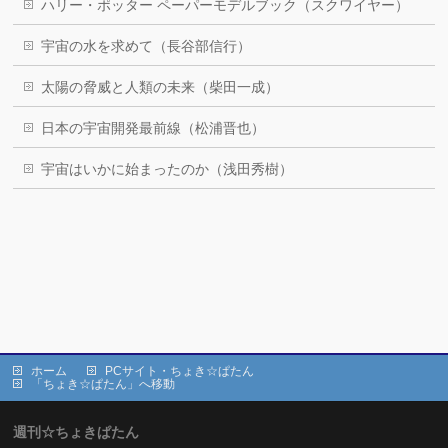
ハリー・ポッター ペーパーモデルブック（スクワイヤー）
宇宙の水を求めて（長谷部信行）
太陽の脅威と人類の未来（柴田一成）
日本の宇宙開発最前線（松浦晋也）
宇宙はいかに始まったのか（浅田秀樹）
ホーム
PCサイト・ちょき☆ぱたん
「ちょき☆ぱたん」へ移動
週刊☆ちょきぱたん