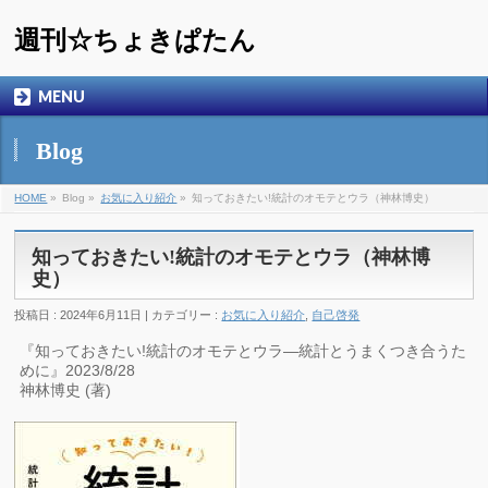
週刊☆ちょきぱたん
MENU
Blog
HOME
»
Blog »
お気に入り紹介
»
知っておきたい!統計のオモテとウラ（神林博史）
知っておきたい!統計のオモテとウラ（神林博
史）
投稿日 : 2024年6月11日 | カテゴリー :
お気に入り紹介
,
自己啓発
『知っておきたい!統計のオモテとウラ―統計とうまくつき合うた
めに』2023/8/28
神林博史 (著)