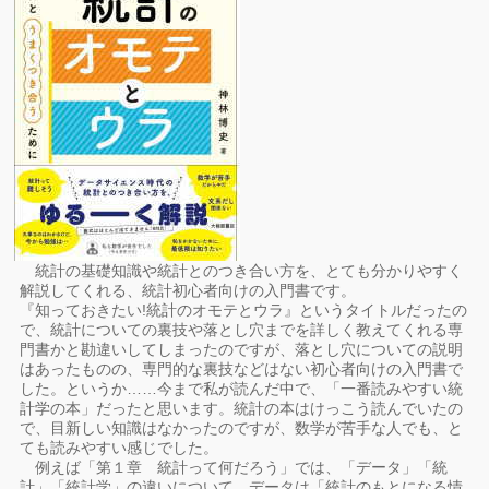
統計の基礎知識や統計とのつき合い方を、とても分かりやすく
解説してくれる、統計初心者向けの入門書です。
『知っておきたい!統計のオモテとウラ』というタイトルだったの
で、統計についての裏技や落とし穴までを詳しく教えてくれる専
門書かと勘違いしてしまったのですが、落とし穴についての説明
はあったものの、専門的な裏技などはない初心者向けの入門書で
した。というか……今まで私が読んだ中で、「一番読みやすい統
計学の本」だったと思います。統計の本はけっこう読んでいたの
で、目新しい知識はなかったのですが、数学が苦手な人でも、と
ても読みやすい感じでした。
例えば「第１章 統計って何だろう」では、「データ」「統
計」「統計学」の違いについて、データは「統計のもとになる情