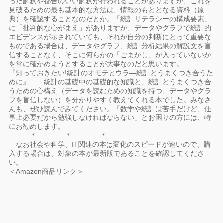
った解釈や都合のいい解釈が行われることがありますが、これを
見破るための最も基本的な方法は、情報のもととなる資料（原
典）を確認することなのだとか。「統計リテラシーの構成要素」
に「批判的な心がまえ」がありますが、データやグラフで統計的
エビデンスが示されていても、それが自分の判断にとって重要な
ものである場合は、データやグラフ、統計分析結果の解説文を盲
信することなく、そこに何らかの「ごまかし」が入っていないか
を常に確かめようとすることが大事なのだと思います。
『知っておきたい!統計のオモテとウラ―統計とうまくつき合うた
めに』……統計の基礎中の基礎的な知識と、統計とうまくつき合
うための心構え（データを読むための知識を持つ、データやグラ
フを盲信しない）を分かりやすく教えてくれる本でした。みなさ
んも、ぜひ読んでみてください。「数学や統計は苦手だけど、仕
事上必要だから勉強しなければならない」とお困りの方には、特
にお勧めします。
＊ ＊ ＊
なお社会や科学、IT関連の本は変化のスピードが速いので、購
入する場合は、対象の本が最新版であることを確認してくださ
い。
＜Amazon商品リンク＞