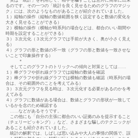
実は「統計」を利用して、相手を騙すことは意外に簡単に出来
るのです。その一つの「統計を良く見せるためのグラフのマジッ
ク」には、次のようなものがあることが紹介されていました。
１）縦軸の操作（縦軸の数値範囲を狭く設定すると数値の変化を
大きく見せることができる）
２）横軸の操作（横軸が時系列の場合などは、都合のいい期間や
時期を設定することができる）
３）３次元化（３次元グラフでは手前が大きく、奥が小さく見え
る）
４）グラフの形と数値の不一致（グラフの形と数値を一致させな
いことで印象操作する）
＊
そしてこのグラフトのトリックへの傾向と対策としては……
１）棒グラフや折れ線グラフでは縦軸の数値を確認
２）棒グラフや折れ線グラフでは横軸の数値も確認（時系列の場
合は、その範囲外のことを考えてみる）
３）３次元グラフを見る時は、３次元化する必要があるのかを考
えてみる
４）グラフに数値がある場合は、数値とグラフの形状が一致して
いるかを念のため確認する
……などがあるそうです。
この他にも「自分の主張に都合のいい証拠のみを提示すること
（チェリーピッキング）」など、さまざまな騙しのテクニックが
あることも紹介されていました。
統計の解釈では、しばしば思い込みや大人の事情の関係で、誤