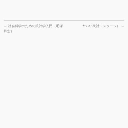
←
社会科学のための統計学入門（毛塚
ヤバい統計（スタージ）
→
和宏）