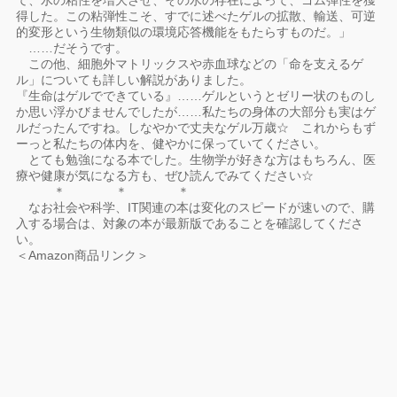
て、水の粘性を増大させ、その水の存在によって、ゴム弾性を獲
得した。この粘弾性こそ、すでに述べたゲルの拡散、輸送、可逆
的変形という生物類似の環境応答機能をもたらすものだ。」
……だそうです。
この他、細胞外マトリックスや赤血球などの「命を支えるゲ
ル」についても詳しい解説がありました。
『生命はゲルでできている』……ゲルというとゼリー状のものし
か思い浮かびませんでしたが……私たちの身体の大部分も実はゲ
ルだったんですね。しなやかで丈夫なゲル万歳☆ これからもず
ーっと私たちの体内を、健やかに保っていてください。
とても勉強になる本でした。生物学が好きな方はもちろん、医
療や健康が気になる方も、ぜひ読んでみてください☆
＊ ＊ ＊
なお社会や科学、IT関連の本は変化のスピードが速いので、購
入する場合は、対象の本が最新版であることを確認してくださ
い。
＜Amazon商品リンク＞