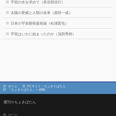
宇宙の水を求めて（長谷部信行）
太陽の脅威と人類の未来（柴田一成）
日本の宇宙開発最前線（松浦晋也）
宇宙はいかに始まったのか（浅田秀樹）
ホーム
PCサイト・ちょき☆ぱたん
「ちょき☆ぱたん」へ移動
週刊☆ちょきぱたん
ホーム