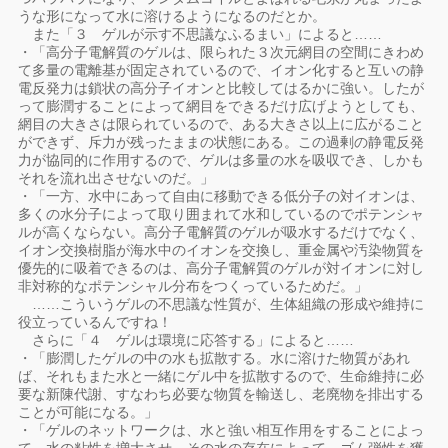
うな形になって水に溶けるようになるのだとか。
また「３ ゲルが示す不思議なふるまい」によると……
・「高分子電解質のゲルは、限られた３次元網目の空間にきわめ
て多量の電離基が固定されているので、イオン化すると互いの静
電反発力は鎖状の高分子イオンと比較してはるかに強い。したが
って膨潤することによって網目をできるだけ広げようとしても、
網目の大きさは限られているので、ある大きさ以上に広がること
ができず、斥力が残ったままの状態にある。この過剰の静電反発
力が協同的に作用するので、ゲルは多量の水を吸収でき、しかも
それを流れ出させないのだ。」
・「一方、水中にあって自由に移動できる低分子の対イオンは、
多くの水分子によって取り囲まれて水和しているのでポテンシャ
ルが高くならない。高分子電解質のゲルが吸水するだけでなく、
イオン交換樹脂が海水中のイオンを交換し、重金属や汚染物質を
優先的に吸着できるのは、高分子電解質のゲルが対イオンに対し
非対称的なポテンシャル分布をつくっているためだ。」
……こういうゲルの不思議な性質が、生体組織の形成や維持に
役立っているんですね！
さらに「４ ゲルは環境に応答する」によると……
・「膨潤したゲルの中の水も拡散する。水に溶けた物質があれ
ば、それもまた水と一緒にゲル中を拡散するので、生命維持に必
要な新陳代謝、すなわち必要な物質を輸送し、老廃物を排出する
ことが可能になる。」
・「ゲルのネットワークは、水と強い相互作用をすることによっ