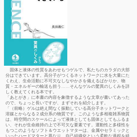
固体と液体の性質をあわせもつゲルで、私たちのカラダの大部
分はできています。高分子がつくるネットワークに水を大量にた
くわえ、生命活動に不可欠なしなやかさを備えるばかりか、物
質・エネルギーの輸送も担う……そんなゲルの驚異のしくみを詳
しく教えてくれる本です。
「あとがき」に本書の内容を象徴するような文章が書いてあった
ので、ちょっと長いですが、まずそれを紹介します。
「（前略）ゲルは絶え間なく振動している高分子ネットワークと
溶媒とからなる２成分系の物質です。このような多相複雑系物質
は、時空間のスケールによって液体としても固体としてもふるま
い、それが生命維持の上で不可欠な要素です。運動性と多様性を
もつこのようなソフト＆ウエットマターは、金属やセラミックと
いったハードマターと異なり、自己組織化という柔軟な過程を経