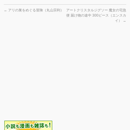
←
アリの巣をめぐる冒険（丸山宗利）
アートクリスタルジグソー 魔女の宅急
便 届け物の途中 300ピース（エンスカ
イ）
→