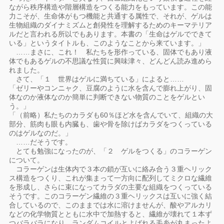
ながら秩序構造や階層構造をつくる能力をもっています。この能
力こそが、生命体がもつ機能と共通する属性で、それが、ゲルは
生物組織のダイナミズムと創発性を理解するためのキーマテリア
ルだと言われる所以でもあります。本書の「生命はゲルでできて
いる」というタイトルも、このようなことから来ています。」
……まさに、これ！ 私たちを形作っている、固体でもあり液
体でもあるゲルの不思議な性質に興味津々、どんどん読み進めら
れました。
さて、「１ 世界はゲルに満ちている」によると……
「ゼリーやコンニャク、豆腐のように水を含んで膨れ上がり、固
体なのか液体なのか簡単に判断できない物質のことをゲルとい
う。」
「（前略）私たちのカラダも60％ほど水を含んでいて、組織の大
部分、筋肉も眼も内臓も、歯や骨を除けばカラダをつくっている
のはゲルなのだ。」
……だそうです。
とても勉強になったのが、「２ ゲルをつくる」のコラーゲン
について。
コラーゲンは生体内で３本の鎖が互いに絡み合う３重ヘリック
ス構造をつくり、これが集まって一方向に配列してミクロな繊維
を形成し、さらに束になってカラダの主要な組織をつくっている
そうです。このコラーゲン繊維の３重ヘリックスは互いに強く結
合しているので、このままでは水に溶けませんが、酸やアルカリ
などの化学物質とともに水中で加熱すると、繊維が壊れて１本ず
つバラバラになり、ランダムコイルとよばれる毛糸が丸まったよ