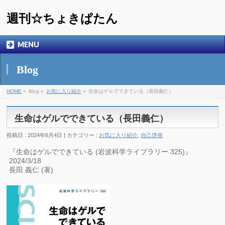
週刊☆ちょきぱたん
MENU
Blog
HOME
»
Blog »
お気に入り紹介
»
生命はゲルでできている（長田義仁）
生命はゲルでできている（長田義仁）
投稿日 : 2024年6月4日 | カテゴリー :
お気に入り紹介
,
自己啓発
『生命はゲルでできている (岩波科学ライブラリー 325)』
2024/3/18
長田 義仁 (著)