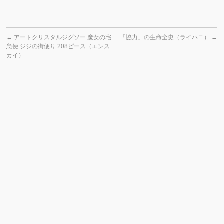
←
アートクリスタルジグソー 魔女の宅
「協力」の生命全史（ライハニ）
→
急便 ジジの街便り 208ピース（エンス
カイ）