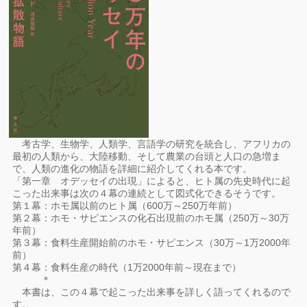
考古学、生物学、人類学、言語学の研究を統合し、アフリカの
最初の人類から、大陸移動、そして農業の台頭と人口の急増ま
で、人類の進化の物語を詳細に紹介してくれる本です。
「第一章 オデッセイの出現」によると、ヒト属の先史時代に起
こった出来事は次の４幕の連続として図式化できるそうです。
第１幕：ホモ属以前のヒト属（600万～250万年前）
第２幕：ホモ・サピエンスの化石出現前のホモ属（250万～30万
年前）
第３幕：食料生産開始前のホモ・サピエンス（30万～1万2000年
前）
第４幕：食料生産の時代（1万2000年前～現在まで）
＊
本書は、この４幕で起こった出来事を詳しく語ってくれるので
す。