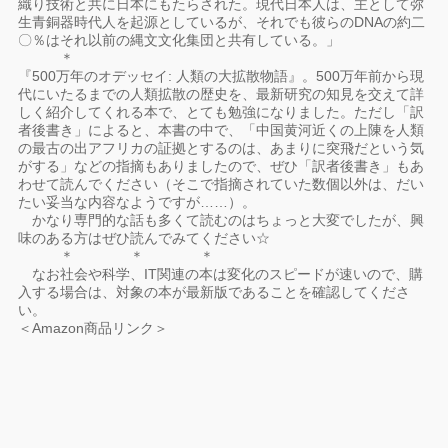
織り技術と共に日本にもたらされた。現代日本人は、主として弥
生青銅器時代人を起源としているが、それでも彼らのDNAの約二
〇％はそれ以前の縄文文化集団と共有している。」
＊
『500万年のオデッセイ: 人類の大拡散物語』。500万年前から現
代にいたるまでの人類拡散の歴史を、最新研究の知見を交えて詳
しく紹介してくれる本で、とても勉強になりました。ただし「訳
者後書き」によると、本書の中で、「中国黄河近くの上陳を人類
の最古の出アフリカの証拠とするのは、あまりに突飛だという気
がする」などの指摘もありましたので、ぜひ「訳者後書き」もあ
わせて読んでください（そこで指摘されていた数個以外は、だい
たい妥当な内容なようですが……）。
かなり専門的な話も多くて読むのはちょっと大変でしたが、興
味のある方はぜひ読んでみてください☆
＊ ＊ ＊
なお社会や科学、IT関連の本は変化のスピードが速いので、購
入する場合は、対象の本が最新版であることを確認してくださ
い。
＜Amazon商品リンク＞