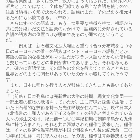
の話者集団は、多くは数千、数万によって話された、切れ切れの
断片としてではなく、全体を記録できる完全な言語を使うので、
語族は納得いく形で決められる。語族はまた、その歴史を復元す
るためにも比較できる。（中略）
さらにすべての語族は、もう一つ重要な特徴を持つ。祖語から
共に受け継いだ文法と語彙のおかげで、語族内に分類されている
言語の語族内の位置づけが明瞭であるのが通常だということ
だ。」
……例えば、新石器文化拡大範囲と重なり合う分布域をもつ今
日のヨーロッパの唯一の語族はインド・ヨーロッパ語族だとか、
英語の言語的な根はゲルマン語だがフランス語などからの借用語
も交じっているなどの事例が書いてありました。それを考える
と、確かに言語学は、その語族の文化を教えてくれるとともに、
世界とどのように関わりあっていたのかを示唆してくれそうで
す。
また、日本に稲作を行う人々が移住してきたことも書いてあり
ました。
「（前略）日本列島には完新世の大半の時期、縄文文化集団――
一部土着の植物の栽培をしていたが、主に狩猟と採集で生活して
いた旧石器的な技術を持った先住民族が住んでいた。現代日本人
（北海道の非和人であるアイヌを除く）の祖先と考えられている
人々の弥生文化は、紀元前一〇〇〇年紀初期に朝鮮半島から九州
島に持ち込まれた。それと共に灌漑された稲作も渡来した。稲作
は、イネの耐寒性温帯品種が中国で開発された後の紀元前一三〇
〇年頃に朝鮮半島に導入された。その後、稲作は青銅器技術と機