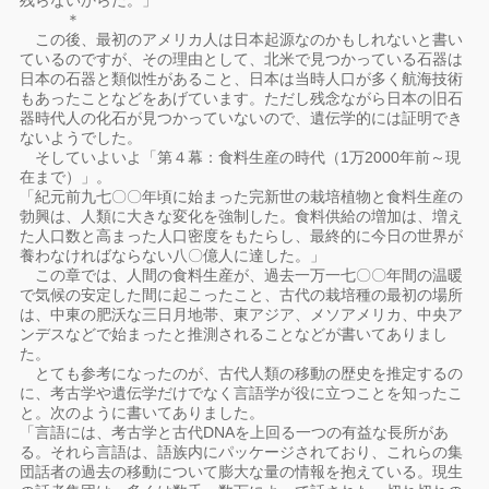
残らないからだ。」
＊
この後、最初のアメリカ人は日本起源なのかもしれないと書い
ているのですが、その理由として、北米で見つかっている石器は
日本の石器と類似性があること、日本は当時人口が多く航海技術
もあったことなどをあげています。ただし残念ながら日本の旧石
器時代人の化石が見つかっていないので、遺伝学的には証明でき
ないようでした。
そしていよいよ「第４幕：食料生産の時代（1万2000年前～現
在まで）」。
「紀元前九七〇〇年頃に始まった完新世の栽培植物と食料生産の
勃興は、人類に大きな変化を強制した。食料供給の増加は、増え
た人口数と高まった人口密度をもたらし、最終的に今日の世界が
養わなければならない八〇億人に達した。」
この章では、人間の食料生産が、過去一万一七〇〇年間の温暖
で気候の安定した間に起こったこと、古代の栽培種の最初の場所
は、中東の肥沃な三日月地帯、東アジア、メソアメリカ、中央ア
ンデスなどで始まったと推測されることなどが書いてありまし
た。
とても参考になったのが、古代人類の移動の歴史を推定するの
に、考古学や遺伝学だけでなく言語学が役に立つことを知ったこ
と。次のように書いてありました。
「言語には、考古学と古代DNAを上回る一つの有益な長所があ
る。それら言語は、語族内にパッケージされており、これらの集
団話者の過去の移動について膨大な量の情報を抱えている。現生