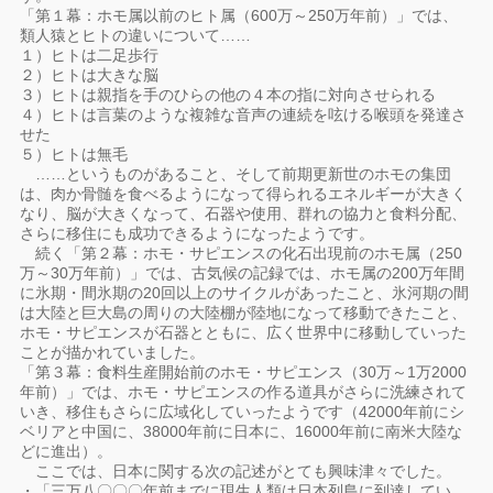
「第１幕：ホモ属以前のヒト属（600万～250万年前）」では、
類人猿とヒトの違いについて……
１）ヒトは二足歩行
２）ヒトは大きな脳
３）ヒトは親指を手のひらの他の４本の指に対向させられる
４）ヒトは言葉のような複雑な音声の連続を呟ける喉頭を発達さ
せた
５）ヒトは無毛
……というものがあること、そして前期更新世のホモの集団
は、肉か骨髄を食べるようになって得られるエネルギーが大きく
なり、脳が大きくなって、石器や使用、群れの協力と食料分配、
さらに移住にも成功できるようになったようです。
続く「第２幕：ホモ・サピエンスの化石出現前のホモ属（250
万～30万年前）」では、古気候の記録では、ホモ属の200万年間
に氷期・間氷期の20回以上のサイクルがあったこと、氷河期の間
は大陸と巨大島の周りの大陸棚が陸地になって移動できたこと、
ホモ・サピエンスが石器とともに、広く世界中に移動していった
ことが描かれていました。
「第３幕：食料生産開始前のホモ・サピエンス（30万～1万2000
年前）」では、ホモ・サピエンスの作る道具がさらに洗練されて
いき、移住もさらに広域化していったようです（42000年前にシ
ベリアと中国に、38000年前に日本に、16000年前に南米大陸な
どに進出）。
ここでは、日本に関する次の記述がとても興味津々でした。
・「三万八〇〇〇年前までに現生人類は日本列島に到達してい