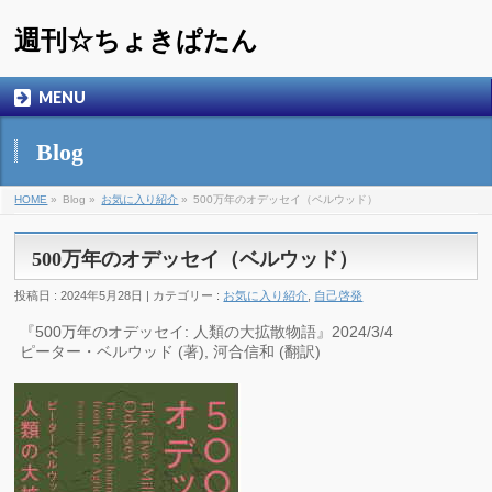
週刊☆ちょきぱたん
MENU
Blog
HOME
»
Blog »
お気に入り紹介
»
500万年のオデッセイ（ベルウッド）
500万年のオデッセイ（ベルウッド）
投稿日 : 2024年5月28日 | カテゴリー :
お気に入り紹介
,
自己啓発
『500万年のオデッセイ: 人類の大拡散物語』2024/3/4
ピーター・ベルウッド (著), 河合信和 (翻訳)