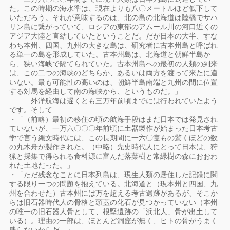
た。この時期の海水準は、現在よりも八〇メートルほど低下して
いただろう。それが意味するのは、北の島の北海道は陸橋でサハ
リン島に繋がっていて、ロシアの東部のアムール川の河口近くの
アジア大陸と直結していたということだ。だが日本の大半、すな
わち本州、四国、九州の大きな島は、研究者に古本州島と呼ばれ
る単一の島を形成していた。古本州島は、北海道と朝鮮半島か
ら、狭い海峡で隔てられていた。古本州島への最初の人類の到来
は、この二つの海峡のどちらか、あるいは両方を渡って来たに違
いない。最も可能性の高いのは、朝鮮半島南端と九州の間に位置
する対馬を経由して南の海峡から、というものだ。」
……外洋航海は遅くとも三万年前頃までには行われていたよう
です。そして……
・「（前略）最初の移住の頃の航海手段はまだ日本では発見され
ていないが、一万六〇〇〇年前頃に土器製作が始まった日本考古
学で言う縄文時代には、この長期間に一六〇隻もの驚くほどの数
の丸木舟が製作された。（中略）先史時代人にとって日本は、狩
猟と採集で得られる食料源に富んだ落葉樹と常緑樹の森におおわ
れた土地だった。」
・「ただ残念なことに日本列島は、現生人類の居住した記録に関
する限り一つの問題を抱えている。北海道と（現本州と四国、九
州を合わせた）古本州には万を超える考古遺跡があるが、そこか
らは旧石器時代人の骨格と頭蓋の化石が見つかっていない（本州
の唯一の旧石器人骨として、根堅遺跡の「浜北人」骨が出土して
いる）。理由の一部は、ほとんど洞窟が無く、ヒトの骨がうまく