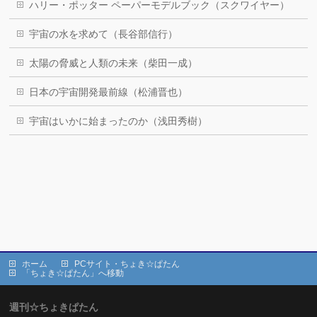
ハリー・ポッター ペーパーモデルブック（スクワイヤー）
宇宙の水を求めて（長谷部信行）
太陽の脅威と人類の未来（柴田一成）
日本の宇宙開発最前線（松浦晋也）
宇宙はいかに始まったのか（浅田秀樹）
ホーム
PCサイト・ちょき☆ぱたん
「ちょき☆ぱたん」へ移動
週刊☆ちょきぱたん