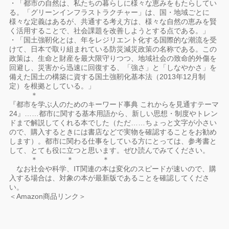
・「都市の自然は、私たちの暮らしに様々な恵みをもたらしてい
る。「グリーンインフラストラクチャー」は、国・地域ごとに
様々な定義はあるが、共通する考え方は、様々な自然の恵みを賢
く活用することで、社会課題を改善しようとする点である。」
・「国土強靭化とは、年をレジリエント化する国際的な潮流を受
けて、日本で取り組まれている防災減災政策の名称である。この
政策は、生命と財産を最大限守りつつ、地域社会の致命的外傷を
回避し、災害から迅速に回復する、「強さ」と「しなやかさ」を
備えた国土の構築に資する国土強靭化基本法（2013年12月制
定）を根拠としている。」
＊
『都市を学ぶ人のためのキーワード事典 これからを見通すテーマ
24』……都市に関する基本用語から、新しい思想・制度やトレン
ドまで解説してくれる本でした（ただ……ちょっと文字が小さい
ので、購入するときには書店などで実物を確認することをお勧め
します）。都市に関わる仕事をしている方にとっては、参考書と
して、とても役に立つと思います。ぜひ読んでみてください。
＊ ＊ ＊
なお社会や科学、IT関連の本は変化のスピードが速いので、購
入する場合は、対象の本が最新版であることを確認してくださ
い。
＜Amazon商品リンク＞