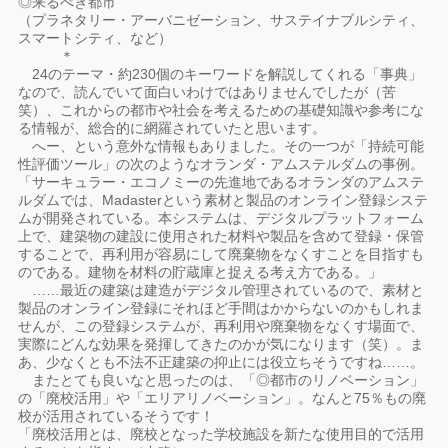
◎来るべき都市
（プラネタリー・アーバニゼーション、サステイナブルシティ、
スマートシティ、など）
＊
24のテーマ・約230個のキーワードを解説してくれる「事典」
なので、読んでいて面白いわけではありませんでしたが（苦
笑）、これからの都市や社会を考えるための基礎知識や参考にな
る情報が、総合的に網羅されていたと思います。
へー、という意外な情報もありました。その一つが「持続可能
性評価ツール」の次のようなオランダ・アムステルダムの事例。
「サーキュラー・エコノミーの先進地であるオランダのアムステ
ルダムでは、Madasterという素材と製品のオンライン登録システ
ムが開発されている。本システムは、デジタルプラットフォーム
上で、建築物の建設に使用された材料や製品を含めて登録・保管
することで、再利用が容易にして廃棄物をなくすことを目指すも
のである。建物を材料の貯蔵庫と捉える考え方である。」
……最近の建築は建造がデジタル管理されているので、素材と
製品のオンライン登録にそれほど手間はかからないのかもしれま
せんが、この登録システムが、再利用や廃棄物をなくす場面で、
実際にどんな効果を発揮してきたのかが気になります（笑）。ま
あ、少なくとも不法不正建築の抑止には役立ちそうですね……。
またとても良いなと思ったのは、「◎都市のリノベーション」
の「廃校活用」や「エリアリノベーション」。なんと75％もの廃
校が活用されているそうです！
「廃校活用とは、廃校となった学校施設を新たな使用目的で活用