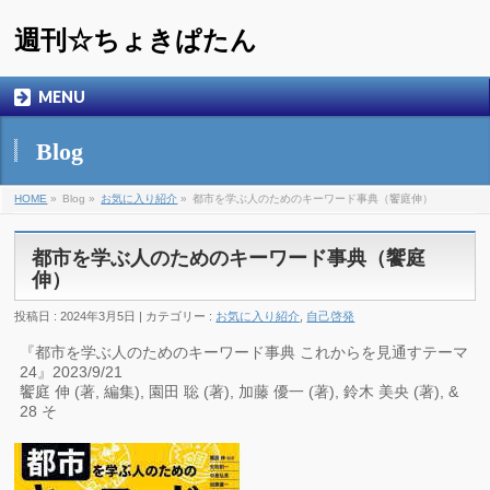
週刊☆ちょきぱたん
MENU
Blog
HOME
»
Blog »
お気に入り紹介
»
都市を学ぶ人のためのキーワード事典（饗庭伸）
都市を学ぶ人のためのキーワード事典（饗庭
伸）
投稿日 : 2024年3月5日 | カテゴリー :
お気に入り紹介
,
自己啓発
『都市を学ぶ人のためのキーワード事典 これからを見通すテーマ
24』2023/9/21
饗庭 伸 (著, 編集), 園田 聡 (著), 加藤 優一 (著), 鈴木 美央 (著), &
28 そ