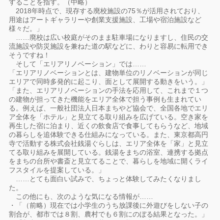
することを指す。（中略）
2018年時点で、現存する廃校施設の75％が活用されており、
用途はアートギャラリーや創業支援施設、工場や宿泊施設など
様々だ。」
……廃校は広い校庭がそのまま駐車場になりますし、住民の交
流施設や防災施設を兼ねた道の駅などに、わりと容易に転用でき
そうですね！
そして「エリアリノベーション」では……
「エリアリノベーションとは、建物単位のリノベーションが同じ
エリアで同時多発的に起こり、面として展開する動きをいう。」
「また、エリアリノベーションの手法を応用して、これまで１つ
の建物が担ってきた機能をエリア全体で担う事例も生まれてい
る。例えば、一般社団法人日本まちやど協会で、全国各地でエリ
ア全体を「ホテル」と見立てる取り組みを広げている。空き家を
再生した宿に泊まり、近くの飲食店で食事してもらうなど、地域
の暮らしを追体験できる仕組みになっている。また、東京都高円
寺で活動する株式会社銭湯ぐらしは、エリア全体を「家」と見立
てる取り組みを展開している。銭湯をまちの浴室、連携する拠点
をまちの台所や書斎と見立てることで、暮らしを地域に開くライ
フスタイルを提案している。」
……とても面白い試みで、ちょっと体験してみたくなりまし
た。
この他にも、次のような気になる情報が……
・「（前略）現在では小学生のうち放課後に外遊びをしない子の
割合が、都市では８割、農村でも６割にのぼる結果となった。」