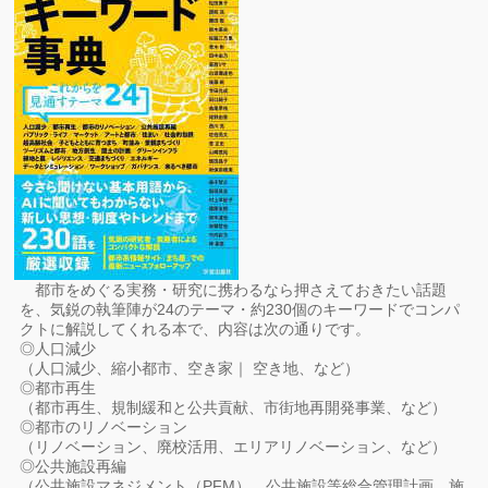
都市をめぐる実務・研究に携わるなら押さえておきたい話題
を、気鋭の執筆陣が24のテーマ・約230個のキーワードでコンパ
クトに解説してくれる本で、内容は次の通りです。
◎人口減少
（人口減少、縮小都市、空き家｜ 空き地、など）
◎都市再生
（都市再生、規制緩和と公共貢献、市街地再開発事業、など）
◎都市のリノベーション
（リノベーション、廃校活用、エリアリノベーション、など）
◎公共施設再編
（公共施設マネジメント（PFM）、公共施設等総合管理計画、施