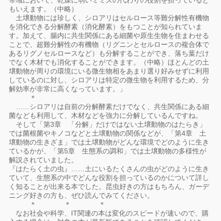
帯域において、乾燥に弱いミミズの代わりの役割を担っていると
もいえます。（中略）
土壌動物には珍しく、シロアリはセルロース等難分解性有機物
を消化できる分解酵素（消化酵素）をもつことが知られていま
す。加えて、腸内に共生関係にある細菌や原生生物を住まわせる
ことで、超難分解性の有機物（リグニンとセルロースの複合体で
あるリグノセルロースなど）も分解することができ、落ち葉だけ
でなく木材でも消化することができます。（中略）ほとんどの土
壌動物が周りの環境にいる微生物相をあまり選り好みせずに利用
しているのに対し、シロアリは特定の微生物を利用するため、分
解効率が非常に高くなっています。」
＊
……シロアリは自前の分解酵素だけでなく、共生関係にある細
菌なども利用して、木材などを強力に分解しているんですね。
そして「第3章 「分解」だけではない土壌動物のはたらき」
では菌根菌やキノコなどと土壌動物の関係などが、「第4章 土
壌動物の生きざま」では土壌動物がどんな環境でどのように生き
ているかが、「第5章 生態系の調和」では土壌動物の多様性が
解説されていました。
『はたらく土の虫』……土にいるたくさんの虫がどのように生き
ていて、生態系の中でどんな役割を担っているのかについて詳し
く知ることが出来る本でした。昆虫好きの方はもちろん、ガーデ
ニング好きの方も、ぜひ読んでみてください。
＊ ＊ ＊
なお社会や科学、IT関連の本は変化のスピードが速いので、購