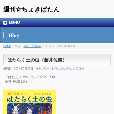
週刊☆ちょきぱたん
MENU
Blog
HOME
»
Blog »
お気に入り紹介
»
はたらく土の虫（藤井佐織）
はたらく土の虫（藤井佐織）
投稿日 : 2024年2月20日 | カテゴリー :
お気に入り紹介
,
自己啓発
『はたらく土の虫』2023/11/30
藤井 佐織 (著)