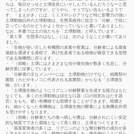
ちは、毎日せっせと土壌改良にいそしんでいるんだろうなーと思
ってしまったのですが、どうやら、そうでない虫もいるようで
す。「まえがき」には、ミミズやシロアリなど特に影響力の強い
土壌動物以外の土壌動物は、生態系維持に役立つ「分解」で役に
立っているのかどうかよく分かっていないと書いてありました。
なお、本書では土の虫たちを「土壌動物」と呼んでいます。
「第１章 生態系のはなし」には、次のようなことが書いてあり
ました。
・「生物が使い古した有機態の炭素や窒素は、分解者による腐食
連鎖を通過する過程で、再び生産者である植物が吸収できる形態
である無機態に戻ります。」
・「（前略）土壌にはさまざまな虫や微生物が数多く生息し、分
解作業に従事しています。」
・「分解者の主なメンバーには、土壌動物だけでなく、細菌類や
菌類（カビやキノコに代表される真菌類）からなる「土壌微生
物」がいます。」
・「土壌微生物のようにリグニン分解酵素を生成する能力はもた
なくても、多くの土壌動物は頑丈な口器（口の役割をはたす器
官）をもち、硬い有機物でも咀嚼することができます。咀嚼さ
れ、細かくなった有機物は、土壌微生物の酵素による無機化作用
を受けやすくなります。」
・「（前略）分解者たちの食べ残しや糞は、分解されにくい安定
的な物質でできた腐植となって長く残り、土壌をつくります。」
・「落葉変換者の多くは、リグニンのような難分解性の成分が多
く含まれるリター（注：植物の枯死体）を、微生物のように自ら