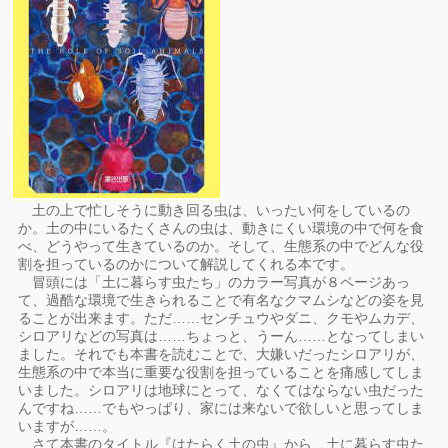
土の上で忙しそうに動き回る虫は、いったい何をしているの
か。土の中にいるたくさんの虫は、動きにくい環境の中で何を食
べ、どうやって生きているのか。そして、生態系の中でどんな役
割を担っているのかについて解説してくれる本です。
冒頭には「土に暮らす虫たち」のカラー写真が８ページあっ
て、過酷な環境で生きられることで有名なクマムシなどの姿を見
ることが出来ます。ただ……センチュウやダニ、クモやムカデ、
シロアリなどの写真は……ちょっと、うーん……となってしまい
ました。それでも本書を読むことで、大嫌いだったシロアリが、
生態系の中で本当に重要な役割を担っていることを痛感してしま
いました。シロアリは地球にとって、なくてはならない虫だった
んですね……でもやっぱり、家には来ないで欲しいと思ってしま
いますが……。
さて本書のタイトル『はたらく土の虫』から、土に暮らす虫た