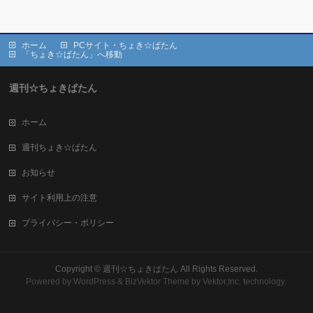
ホーム
PCサイト・ちょき☆ぱたん
「ちょき☆ぱたん」へ移動
週刊☆ちょきぱたん
ホーム
週刊ちょき☆ぱたん
お知らせ
サイト利用上の注意
プライバシー・ポリシー
Copyright ©
週刊☆ちょきぱたん
All Rights Reserved.
Powered by
WordPress
&
BizVektor Theme
by Vektor,Inc. technology.