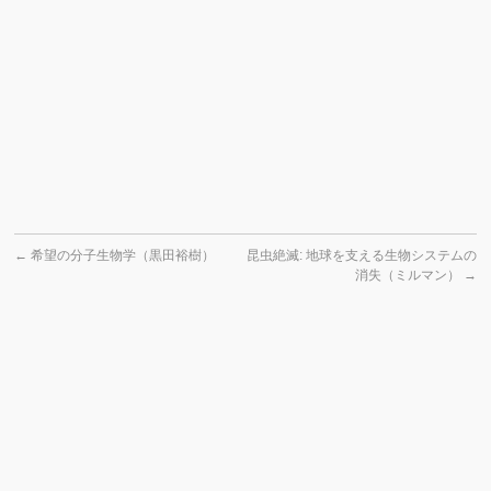
←
希望の分子生物学（黒田裕樹）
昆虫絶滅: 地球を支える生物システムの
消失（ミルマン）
→