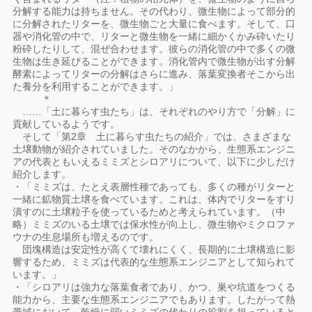
分解する能力は持ちません。その代わり、微生物によって部分的
に分解されたリターを、微生物ごと大量に食べます。そして、口
器や消化管の中で、リターと微生物を一緒に細かくかみ砕いたり
粉砕したりして、混ぜ合わせます。彼らの消化管の中で多くの微
生物は生き延びることができます。消化管内で微生物が出す分解
酵素によってリターの分解はさらに進み、落葉変換者そこから出
た養分を利用することができます。」
＊
……「土に暮らす虫たち」は、それぞれのやり方で「分解」に
貢献しているようです。
そして「第2章 土に暮らす虫たちの紹介」では、さまざまな
土壌動物が紹介されていました。そのなかから、生態系エンジニ
アの代表ともいえるミミズとシロアリについて、以下に少しだけ
紹介します。
・「ミミズは、たとえ表層性種であっても、多くの種がリターと
一緒に鉱物質土壌を食べています。これは、体内でリターをすり
潰すのに土壌粒子を使っているためと考えられています。（中
略）ミミズのいる土壌では保水性が向上し、微生物やミクロファ
ウナの生息場所も増えるのです。
団塊構造は安定性が高くて壊れにくく、長期的に土壌構造に影
響するため、ミミズは代表的な生態系エンジニアとして知られて
います。」
・「シロアリは強力な落葉食者であり、かつ、巣や坑道をつくる
能力から、主要な生態系エンジニアでもあります。したがって熱