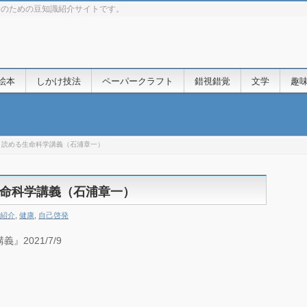
きのための豆知識紹介サイトです。
絵本
しかけ技法
ペーパークラフト
錯視錯覚
文学
趣
く読める生命科学講義（石浦章一）
命科学講義（石浦章一）
紹介
,
健康
,
自己啓発
2021/7/9