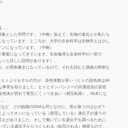
ン
は……
対象とした学問です。（中略）加えて、生物の進化とか私たち
になっています。ところが、大学の生命科学は生物学とは少し
インになっています。（中略）
重要になってきています。生命倫理も生命科学の一部で
もっと詳しい説明があります）。
」が箇条書きになっているので、それを読むと講義の簡単な
、ヒトよりもサルの方が、染色体数が多い（ヒトの染色体は46
外な事実を知りました。ヒトとチンパンジーの共通祖先の染色
染色体が切れて相互にくっつきあい（相互転座）、46本にな
…。
や足など、どの組織のDNAも同じなのに、形が違うのはなぜ？
織によってオンになっている（発現している）遺伝子が違うの
答えがありました。そして働いている遺伝子を調べるために
働いている遺伝子からつくられる（転写される）物質なので、