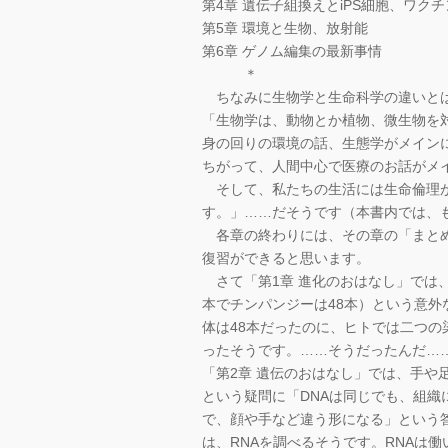
第4章 遺伝子組換えとiPS細胞、ワクチ
第5章 環境と生物、放射能
第6章 ゲノム編集の最新事情
＊
ちなみに生物学と生命科学の違いと
「生物学は、動物とか植物、微生物を
身の回りの環境の話、生態学がメイン
ちがって、人間中心で医療のお話がメ
そして、私たちの生活には生命倫理が
す。」……だそうです（本書内では、
各章の終わりには、その章の「まとめ
復習ができると思います。
さて「第1章 進化のおはなし」では
本でチンパンジーは48本）という意
体は48本だったのに、ヒトでは二つの
ったそうです。……そうだったんだ…
「第2章 遺伝のおはなし」では、手
という疑問に「DNAは同じでも、組
で、顔や手など違う形になる」という
は、RNAを調べるそうです。RNAは