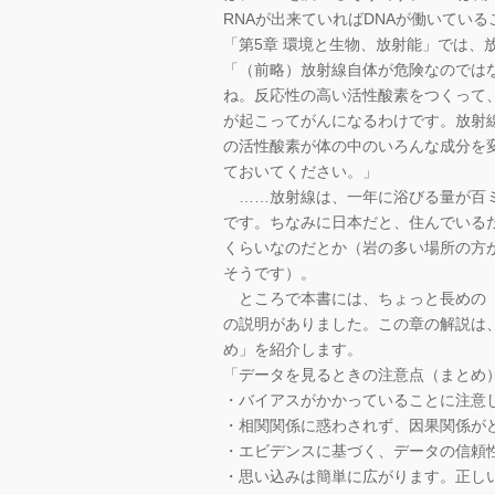
RNAが出来ていればDNAが働いてい
「第5章 環境と生物、放射能」では、
「（前略）放射線自体が危険なのでは
ね。反応性の高い活性酸素をつくって
が起こってがんになるわけです。放射
の活性酸素が体の中のいろんな成分を
ておいてください。」
……放射線は、一年に浴びる量が百ミ
です。ちなみに日本だと、住んでいる
くらいなのだとか（岩の多い場所の方
そうです）。
ところで本書には、ちょっと長めの「
の説明がありました。この章の解説は
め」を紹介します。
「データを見るときの注意点（まとめ
・バイアスがかかっていることに注意
・相関関係に惑わされず、因果関係が
・エビデンスに基づく、データの信頼
・思い込みは簡単に広がります。正し