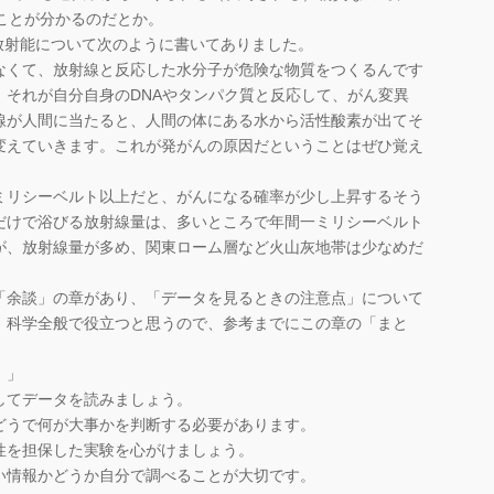
ることが分かるのだとか。
放射能について次のように書いてありました。
なくて、放射線と反応した水分子が危険な物質をつくるんです
、それが自分自身のDNAやタンパク質と反応して、がん変異
線が人間に当たると、人間の体にある水から活性酸素が出てそ
変えていきます。これが発がんの原因だということはぜひ覚え
リシーベルト以上だと、がんになる確率が少し上昇するそう
だけで浴びる放射線量は、多いところで年間一ミリシーベルト
が、放射線量が多め、関東ローム層など火山灰地帯は少なめだ
余談」の章があり、「データを見るときの注意点」について
、科学全般で役立つと思うので、参考までにこの章の「まと
）」
してデータを読みましょう。
どうで何が大事かを判断する必要があります。
性を担保した実験を心がけましょう。
い情報かどうか自分で調べることが大切です。