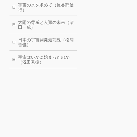
宇宙の水を求めて（長谷部信
行）
太陽の脅威と人類の未来（柴
田一成）
日本の宇宙開発最前線（松浦
晋也）
宇宙はいかに始まったのか
（浅田秀樹）