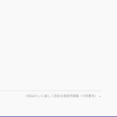
小説みたいに楽しく読める免疫学講義（小安重夫）
→