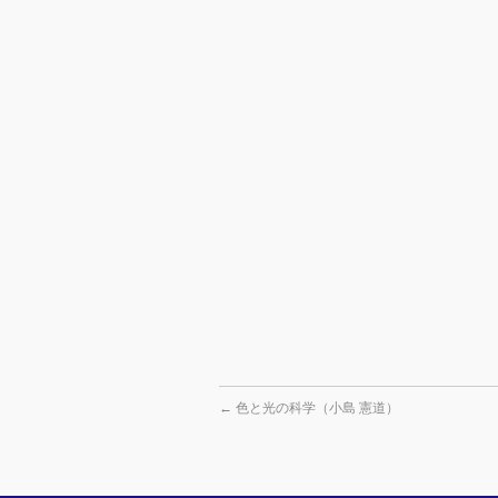
←
色と光の科学（小島 憲道）