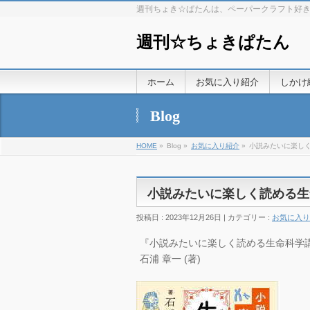
週刊ちょき☆ぱたんは、ペーパークラフト好
週刊☆ちょきぱたん
ホーム
お気に入り紹介
しかけ
Blog
HOME
»
Blog »
お気に入り紹介
»
小説みたいに楽し
小説みたいに楽しく読める生
投稿日 : 2023年12月26日 | カテゴリー :
お気に入り
『小説みたいに楽しく読める生命科学講義』
石浦 章一 (著)