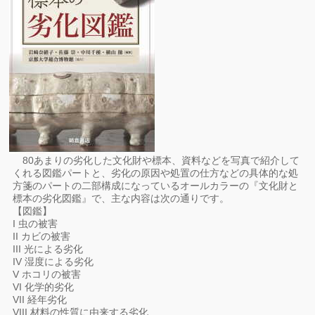
80あまりの劣化した文化財や標本、資料などを写真で紹介して
くれる図鑑パートと、劣化の原因や処置の仕方などの具体的な処
方箋のパートの二部構成になっているオールカラーの『文化財と
標本の劣化図鑑』で、主な内容は次の通りです。
【図鑑】
I 虫の被害
II カビの被害
III 光による劣化
IV 湿度による劣化
V ホコリの被害
VI 化学的劣化
VII 経年劣化
VIII 材料の性質に由来する劣化