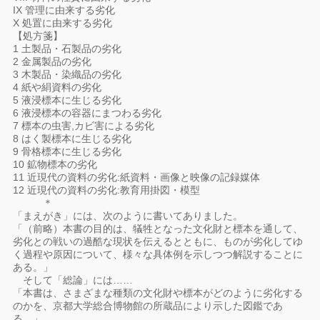
IX 管理に由来する劣化
X 処置に由来する劣化
【処方箋】
1 土製品・石製品の劣化
2 金属製品の劣化
3 木製品・染織品の劣化
4 紙や絹資料の劣化
5 液浸標本に生じる劣化
6 液浸標本の容器にまつわる劣化
7 標本の虫害,カビ害による劣化
8 はく製標本に生じる劣化
9 骨格標本に生じる劣化
10 鉱物標本の劣化
11 近現代の資料の劣化:紙資料・画像と映像の記録媒体
12 近現代の資料の劣化:教育用掛図・模型
＊
「まえがき」には、次のように書いてありました。
「（前略）本書の目的は、犠牲となった文化財と標本を通して、
劣化との戦いの過酷な現状を伝えるとともに、ものが劣化してゆ
く過程や原因について、様々な具体例を示しつつ解説することに
ある。」
そして「総論」には……
「本書は、さまざまな種類の文化財や標本がどのように劣化する
のかを、京都大学総合博物館の所蔵品により示した図鑑であ
る。」