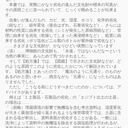
本書では、実際にかなり劣化の進んだ文化財や標本の写真が、
その原因ごとに並べられていて、じっくり眺めることが出来ま
す。
虫食いが進んだもの、カビ、光、湿度、ホコリ、化学的劣化
（錆など）、経年変化（接合はずれ、石膏劣化など）、さらには
材料の性質に由来する劣化（シミが発生した原稿用紙など）、管
理に由来する劣化（乾燥してしまった液浸標本など）、処置に由
来する劣化（ポリ塩化ビニル製のボトルが紫外線で劣化など）
……さまざまな文化財が、かなりひどい状態になっています
（涙）……博物館の文化財も、「永遠」ではないんだなーという
当然の事実に、あらためて気づかされました。
そして【処方箋】では、【図鑑】で示された文化財などが、ど
のような原因でこのように劣化したかについて解説されていま
す。【処方箋】とあったので、「魔法のように元通り」のものが
あるのかと思いきや……残念ながら「元通り」になったものはあ
りませんでした。
ただし「こうなる前にどうすべきだったのか」については、ア
ドバイスがあります。
例えば「1 土製品・石製品の劣化」の「エジプト出土の土器」
の場合は……
「（前略）埋蔵環境の影響で無機塩を含む考古資料は、湿度変化
が大きく吸放湿が繰り返されるような保管環境下では、土器に含
まれる塩が析出し、資料表面が劣化することがある。一般には、
洗浄によって資料中の無機塩を除去する脱塩処理が行われるが、