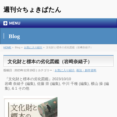
週刊☆ちょきぱたん
MENU
Blog
HOME
»
Blog »
お気に入り紹介
»
文化財と標本の劣化図鑑（岩﨑奈緒子）
文化財と標本の劣化図鑑（岩﨑奈緒子）
投稿日 : 2023年12月19日 | カテゴリー :
お気に入り紹介
,
画法・創作資料
『文化財と標本の劣化図鑑』2023/10/10
岩﨑 奈緒子 (編集), 佐藤 崇 (編集), 中川 千種 (編集), 横山 操 (編
集), & 1 その他