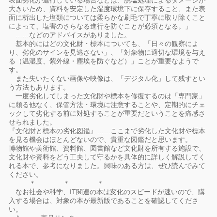
表面劣化が進行している場合などは、脱塩処理によるダメージが
大きいため、資料を安定した湿度環境下に保存すること、また表
面に析出した塩類については柔らかな刷毛で丁寧に取り除くこと
によって、塩害のさらなる進行を防ぐことが必須となる。」
……などのアドバイスがありました。
基本的にはどの文化財・標本についても、「日々の観察によ
り、劣化のサインを見逃さない」、「対象物に適切な環境を与え
る（温湿度、紫外線・塵埃を防ぐなど）」ことが重要なようで
す。
また失いたくない画像や映像は、「デジタル化」して残すとい
う方法もあります。
一度劣化してしまった文化財や標本を修復するのは「専門家」
に頼る他なく、保管方法・環境に注意することや、定期的にチェ
ックして劣化する前に対処することが重要だということを痛感さ
せられました。
『文化財と標本の劣化図鑑』……ここまで劣化した文化財や標本
を見る機会はほとんどないので、貴重な図鑑だと思います。
博物館や美術館、資料館、図書館など文化財を所有する施設で、
文化財や資料をどう工夫して守るかを具体的に詳しく解説してく
れる本で、参考になりました。興味のある方は、ぜひ読んでみて
ください。
＊ ＊ ＊
なお社会や科学、IT関連の本は変化のスピードが速いので、購
入する場合は、対象の本が最新版であることを確認してくださ
い。