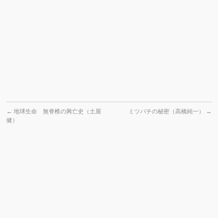
←
地球生命 無脊椎の興亡史（土屋
ミツバチの秘密（高橋純一）
→
健）