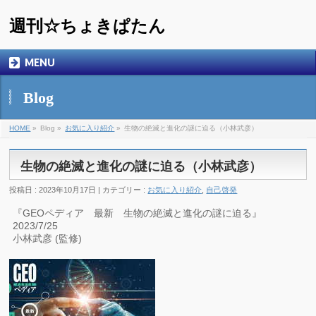
週刊☆ちょきぱたん
MENU
Blog
HOME
»
Blog »
お気に入り紹介
»
生物の絶滅と進化の謎に迫る（小林武彦）
生物の絶滅と進化の謎に迫る（小林武彦）
投稿日 : 2023年10月17日 | カテゴリー :
お気に入り紹介
,
自己啓発
『GEOペディア 最新 生物の絶滅と進化の謎に迫る』
2023/7/25
小林武彦 (監修)