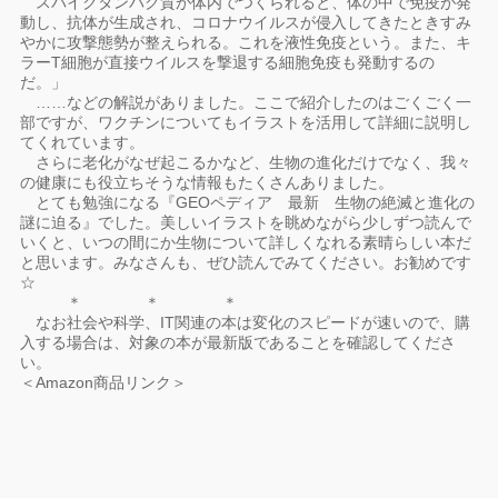
スパイクタンパク質が体内でつくられると、体の中で免疫が発
動し、抗体が生成され、コロナウイルスが侵入してきたときすみ
やかに攻撃態勢が整えられる。これを液性免疫という。また、キ
ラーT細胞が直接ウイルスを撃退する細胞免疫も発動するの
だ。」
……などの解説がありました。ここで紹介したのはごくごく一
部ですが、ワクチンについてもイラストを活用して詳細に説明し
てくれています。
さらに老化がなぜ起こるかなど、生物の進化だけでなく、我々
の健康にも役立ちそうな情報もたくさんありました。
とても勉強になる『GEOペディア 最新 生物の絶滅と進化の
謎に迫る』でした。美しいイラストを眺めながら少しずつ読んで
いくと、いつの間にか生物について詳しくなれる素晴らしい本だ
と思います。みなさんも、ぜひ読んでみてください。お勧めです
☆
＊ ＊ ＊
なお社会や科学、IT関連の本は変化のスピードが速いので、購
入する場合は、対象の本が最新版であることを確認してくださ
い。
＜Amazon商品リンク＞