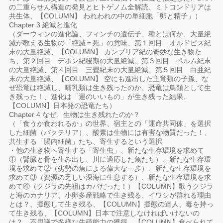
の二重らせん構造の発見とヒトゲノム全解読、ミトコンドリアは
共生体、【COLUMN】 われわれの中の単細胞「卵と精子」）
Chapter 3 絶滅と進化
（ダーウィンの進化論、フィンチの遺伝子、種とは何か、大量絶
滅が教える生物の「絶滅＝死」の意味、第１回目 オルドビス紀
末の大量絶滅、【COLUMN】 カンブリア紀の奇妙な生き物た
ち、第２回目 デボン紀後期の大量絶滅、第３回目 ペルム紀末
の大量絶滅、第４回目 三畳紀末の大量絶滅、第５回目 白亜紀
末の大量絶滅、【COLUMN】 空にも進出した主竜類の子孫、な
ぜ恐竜は絶滅し、哺乳類は生き残ったのか、恐竜は鳥類として生
き残った！、進化は「運のいいもの」が生き残った結果、
【COLUMN】日本発の恐竜たち）
Chapter 4 なぜ、生物は生き残れたのか？
（「食うか食われるか」の世界、宿主との「運命共同体」を選択
した細菌（バクテリア）、酸素は生物には有害な物質だった！、
共生する「腸内細菌」たち、寄生するという選択
・他の生き物へ寄生する「寄生虫」、新たな生存環境を求めて
①（腎臓と骨を生み出し、川に適応した魚たち）、新たな生存環
境を求めて②（劣勢の魚による偉大な一歩）、新たな生存環境を
求めて③（資源の乏しい深海に生息する）、新たな生存環境を求
めて④（クジラの先祖はカバだった！）【COLUMN】歌うクジラ
と海のカナリア、小卵多産戦略で生き残る、イワシが群れる理由
とは？、擬態して生き残る、【COLUMN】擬態の達人、毒を持っ
て生き残る、【COLUMN】日本で注意しなければいけないの
は？、不思議で多様な生殖能力の獲得、【COLUMN】食べられて