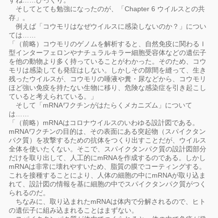
すね……びっくり。
そしてとても勉強になったのが、「Chapter 6 ウイルスとの共
存」。
例えば「コウモリはなぜウイルスに感染しないのか？」につい
ては……
「（前略）コウモリのゲノムを解析すると、自然免疫に関わるＩ
型インターフェロンやナチュラルキラー細胞受容体などの遺伝子
を他の動物より多く持っていることがわかった。そのため、コウ
モリは感染しても発症はしない。しかしその隙間を縫って、生き
残ったウイルスが、コウモリの唾液や糞・尿などから、コウモリ
ほど強い免疫を持たない生物に移り、危険な感染症を引き起こし
ていると考えられている。」
そして「mRNAワクチンがはたらくメカニズム」について
は……
「（前略）mRNAはコロナウイルスのいわゆる設計図である。
mRNAワクチンの目的は、その表面にある突起物（スパイクタン
パク質）を攻撃するための抗体をつくり出すことだが、ウイルス
全体を使いたくない。そこで、スパイクタンパク質の設計図部分
だけを取り出して、人工的にmRNAを作成するのである。しかし
mRNAは非常に壊れやすいため、脂質の膜でコーティングする。
これを接種することにより、人体の細胞の中にmRNAが取り込ま
れて、設計図の情報を基に細胞の中でスパイクタンパク質がつく
られるのだ。
ちなみに、取り込まれたmRNAは体内で分解されるので、ヒト
の遺伝子に組み込まれることはまずない。