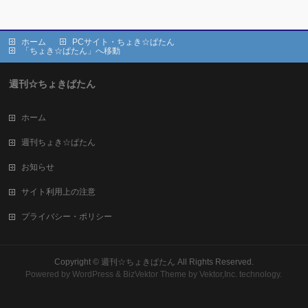
ホーム
PCサイト・ちょき☆ぱたん
「ちょき☆ぱたん」へ移動
週刊☆ちょきぱたん
ホーム
週刊ちょき☆ぱたん
お知らせ
サイト利用上の注意
プライバシー・ポリシー
Copyright ©
週刊☆ちょきぱたん
All Rights Reserved.
Powered by
WordPress
&
BizVektor Theme
by Vektor,Inc. technology.