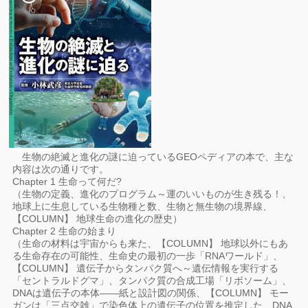
生物の絶滅と進化の謎に迫っているGEOペディアの本で、主な
内容は次の通りです。
Chapter 1 生命って何だ?
（生物の定義、進化のプログラム～運のいいものが生き残る！、
地球上に生息している生物種と数、生物と無生物の境界線、
【COLUMN】 地球生命の進化の歴史）
Chapter 2 生命の始まり
（生命の材料は宇宙からも来た、【COLUMN】 地球以外にもあ
る生命存在の可能性、生命史の最初の一歩「RNAワールド」、
【COLUMN】 遺伝子からタンパク質へ～遺伝情報を実行する
「セントラルドグマ」、タンパク質の合成工場「リボソーム」、
DNAは遺伝子の本体――紙と設計図の関係、【COLUMN】 モー
ガンは「三点交雑」で染色体上の遺伝子の位置を推定した、DNA