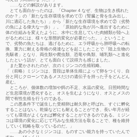
……などの解説があります。
とても面白かったのは、「Chapter 4 なぜ、生物は生き残れた
のか？」の「新たな生存環境を求めて①（腎臓と骨を生み出し、
川に適応した魚たち）」から「新たな生存環境を求めて②（劣勢
の魚による偉大な一歩）」。「原始的な魚が川へ進出するために
体の仕組みを変えたように、水中に生息していた肉鰭類が陸へ上
がるためには、様々な形態的変化が必要だった。」ということ
で、劣勢の魚たちは、逃げるために、エラ呼吸から肺呼吸への転
換、重力に耐える骨格の発達などを起こしたことで「陸上生物の
先駆者」となり、両生類や爬虫類、恐竜や鳥類、哺乳類へと進化
したという話が、とても面白くて説得力も感じました。
また驚かされたのが、次のミジンコの生殖戦略。
「（前略）ミジンコは、普段は単体生殖によって卵をつくり、自
分と同じクローンであるメスだけの遺伝子を持った子をどんどん
産む。
ところが、個体数の増加や餌の不足、水温の変化、日照時間な
ど生息環境が悪化すると、オスを生むようになり、オスとメスの
間で有性生殖を行うのである。
この悪条件下で誕生した受精卵は耐久卵と呼ばれ、すぐに孵化
することはない。乾燥などにも耐えることができ、長い年月が経
っても環境がよくなれば孵化することができるのである。ミジン
コは環境の変化に応じて巧みな生殖方法を取ることで、種を維持
していく戦略を取っているのだ。」
……あの小さなミジンコは、ものすごい能力を持っていたんで