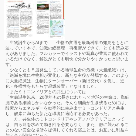
生物誕生からAIまで……生物の変遷を最新科学の知見をもとに
辿っていく本で、知識の総整理・再復習ができて、とても読み応
えがありました。フルカラーでイラストや写真が豊富に使われて
いるだけでなく、解説がとても明快で分かりやすかったと思いま
す。
少なくとも５度発生している地球生命の危機（大量絶滅）は、
「絶滅を境に生物相が変化し、新たな主役が登場する。このよう
に大量絶滅は、生物にターンオーバー（新旧交代）を促し、進
化・多様性をもたらす起爆装置」となりました。
またミトコンドリアとの共生については……
「生命誕生以来、20億年もの長きにわたって地球の生命は、単細
胞である細菌しかいなかった。そんな細菌が生き残るためには、
酸素からエネルギーを効率的に生み出すミトコンドリアと共生
し、酸素に満ちた新たな環境に適応する必要があった。
一方、共生体のミトコンドリアやシアノバクテリアにとって
は、自ら餌を求めて動き回る必要もなく、また、敵に襲われるこ
とのない安全な場所を提供してくれる宿主とは、お互いに利益を
与え合う関係になった。」