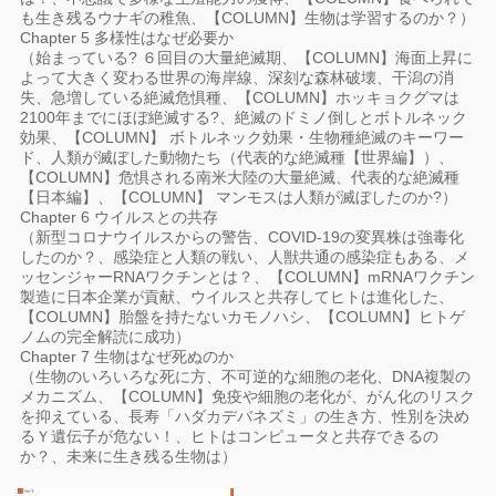
も生き残るウナギの稚魚、【COLUMN】生物は学習するのか？）
Chapter 5 多様性はなぜ必要か
（始まっている? ６回目の大量絶滅期、【COLUMN】海面上昇に
よって大きく変わる世界の海岸線、深刻な森林破壊、干潟の消
失、急増している絶滅危惧種、【COLUMN】ホッキョクグマは
2100年までにほぼ絶滅する?、絶滅のドミノ倒しとボトルネック
効果、【COLUMN】 ボトルネック効果・生物種絶滅のキーワー
ド、人類が滅ぼした動物たち（代表的な絶滅種【世界編】）、
【COLUMN】危惧される南米大陸の大量絶滅、代表的な絶滅種
【日本編】、【COLUMN】 マンモスは人類が滅ぼしたのか?）
Chapter 6 ウイルスとの共存
（新型コロナウイルスからの警告、COVID-19の変異株は強毒化
したのか？、感染症と人類の戦い、人獣共通の感染症もある、メ
ッセンジャーRNAワクチンとは？、【COLUMN】mRNAワクチン
製造に日本企業が貢献、ウイルスと共存してヒトは進化した、
【COLUMN】胎盤を持たないカモノハシ、【COLUMN】ヒトゲ
ノムの完全解読に成功）
Chapter 7 生物はなぜ死ぬのか
（生物のいろいろな死に方、不可逆的な細胞の老化、DNA複製の
メカニズム、【COLUMN】免疫や細胞の老化が、がん化のリスク
を抑えている、長寿「ハダカデバネズミ」の生き方、性別を決め
るＹ遺伝子が危ない！、ヒトはコンピュータと共存できるの
か？、未来に生き残る生物は）