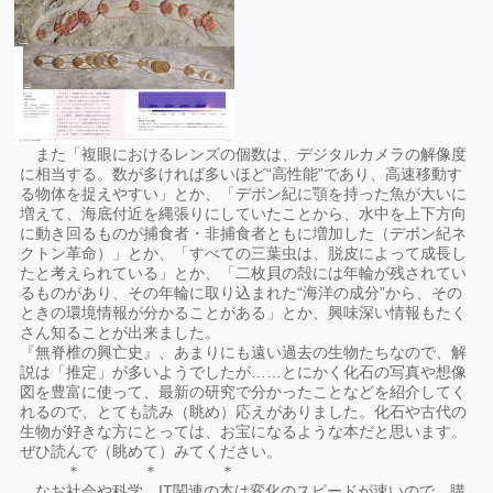
また「複眼におけるレンズの個数は、デジタルカメラの解像度
に相当する。数が多ければ多いほど“高性能”であり、高速移動す
る物体を捉えやすい」とか、「デボン紀に顎を持った魚が大いに
増えて、海底付近を縄張りにしていたことから、水中を上下方向
に動き回るものが捕食者・非捕食者ともに増加した（デボン紀ネ
クトン革命）」とか、「すべての三葉虫は、脱皮によって成長し
たと考えられている」とか、「二枚貝の殻には年輪が残されてい
るものがあり、その年輪に取り込まれた“海洋の成分”から、その
ときの環境情報が分かることがある」とか、興味深い情報もたく
さん知ることが出来ました。
『無脊椎の興亡史』、あまりにも遠い過去の生物たちなので、解
説は「推定」が多いようでしたが……とにかく化石の写真や想像
図を豊富に使って、最新の研究で分かったことなどを紹介してく
れるので、とても読み（眺め）応えがありました。化石や古代の
生物が好きな方にとっては、お宝になるような本だと思います。
ぜひ読んで（眺めて）みてください。
＊ ＊ ＊
なお社会や科学、IT関連の本は変化のスピードが速いので、購