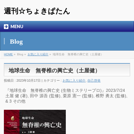
週刊☆ちょきぱたん
MENU
Blog
HOME
»
Blog »
お気に入り紹介
»
地球生命 無脊椎の興亡史（土屋健）
地球生命 無脊椎の興亡史（土屋健）
投稿日 : 2023年10月17日 | カテゴリー :
お気に入り紹介
,
自己啓発
『地球生命 無脊椎の興亡史 (生物ミステリープロ)』2023/7/24
土屋 健 (著), 田中 源吾 (監修), 栗原 憲一 (監修), 椎野 勇太 (監修),
& 3 その他