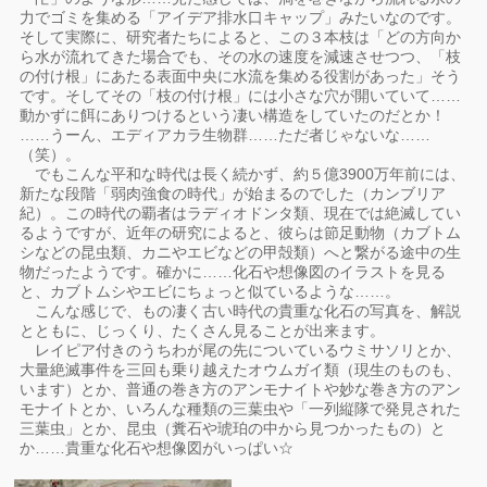
力でゴミを集める「アイデア排水口キャップ」みたいなのです。
そして実際に、研究者たちによると、この３本枝は「どの方向か
ら水が流れてきた場合でも、その水の速度を減速させつつ、「枝
の付け根」にあたる表面中央に水流を集める役割があった」そう
です。そしてその「枝の付け根」には小さな穴が開いていて……
動かずに餌にありつけるという凄い構造をしていたのだとか！
……うーん、エディアカラ生物群……ただ者じゃないな……
（笑）。
でもこんな平和な時代は長く続かず、約５億3900万年前には、
新たな段階「弱肉強食の時代」が始まるのでした（カンブリア
紀）。この時代の覇者はラディオドンタ類、現在では絶滅してい
るようですが、近年の研究によると、彼らは節足動物（カブトム
シなどの昆虫類、カニやエビなどの甲殻類）へと繋がる途中の生
物だったようです。確かに……化石や想像図のイラストを見る
と、カブトムシやエビにちょっと似ているような……。
こんな感じで、もの凄く古い時代の貴重な化石の写真を、解説
とともに、じっくり、たくさん見ることが出来ます。
レイピア付きのうちわが尾の先についているウミサソリとか、
大量絶滅事件を三回も乗り越えたオウムガイ類（現生のものも、
います）とか、普通の巻き方のアンモナイトや妙な巻き方のアン
モナイトとか、いろんな種類の三葉虫や「一列縦隊で発見された
三葉虫」とか、昆虫（糞石や琥珀の中から見つかったもの）と
か……貴重な化石や想像図がいっぱい☆