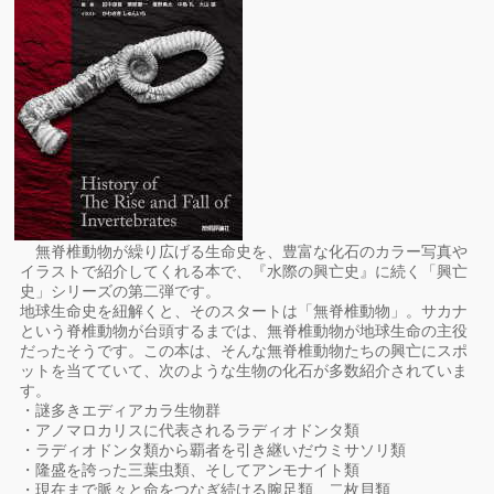
無脊椎動物が繰り広げる生命史を、豊富な化石のカラー写真や
イラストで紹介してくれる本で、『水際の興亡史』に続く「興亡
史」シリーズの第二弾です。
地球生命史を紐解くと、そのスタートは「無脊椎動物」。サカナ
という脊椎動物が台頭するまでは、無脊椎動物が地球生命の主役
だったそうです。この本は、そんな無脊椎動物たちの興亡にスポ
ットを当てていて、次のような生物の化石が多数紹介されていま
す。
・謎多きエディアカラ生物群
・アノマロカリスに代表されるラディオドンタ類
・ラディオドンタ類から覇者を引き継いだウミサソリ類
・隆盛を誇った三葉虫類、そしてアンモナイト類
・現在まで脈々と命をつなぎ続ける腕足類、二枚貝類