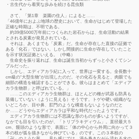
・古生代から着実な歩みを続ける昆虫類
＊
さて、「第1章 楽園の住人」によると……
「46億年におよぶ地球の歴史において、生命がはじめて登場した
正確な時期は、不明である。
約39億5000万年前につくられた岩石からは、生命活動の結果
とされる炭素が発見されている。
それは、あくまでも「炭素」だ。生命が存在した直接の証拠で
ある「化石」ではない。しかし間接的に生命が存在していたこと
を示す状況証拠といえる。（中略）
生命史を振り返れば、生命は誕生当初からずっと小さくてシン
プルだった。
しかし、エディアカラ紀に入って、世界は一変する。全長数十
cm級の“大型生物”が出現したのだ。その化石を見ると、肉眼でも
細部の構造を確認することができる。彼らはまとめて「エディア
カラ生物群」と呼ばれている。」
……このエディアカラ生物群は、ほとんどの種が武器も防具も
装備していない（ように見える）そうです。トゲや硬い組織がな
いどころか、目や鼻、肛門のような構造もないようなのだと
か……どうやらエディアカラは平和な時代だったようです。
エディアカラ生物群には不思議な形のものが多いようですが、
なかでも目を引いたのが、「トリブラキディウム」。直径最大５
cm、饅頭のような形で、表面に「体の中心から外周に向かって３
本の枝が弧を描きながら伸びている」のです。この３本枝の
「卍」のような形……見た感じでは、渦を巻きながら流れる水の